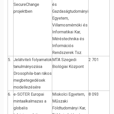
SecureChange
és
projektben
Gazdaságtudományi
Egyetem,
Villamosmérnöki és
Informatikai Kar,
Méréstechnika és
Információs
Rendszerek Tsz.
5.
Jelátviteli folyamatok
MTA Szegedi
2 701
tanulmányozása
Biológiai Központ
Drosophila-ban rákos
megbetegedések
modellezésére
6.
e-SOTER Europai
Miskolci Egyetem,
8 093
mintaalkalmazas a
Műszaki
globalis
Földtudományi Kar,