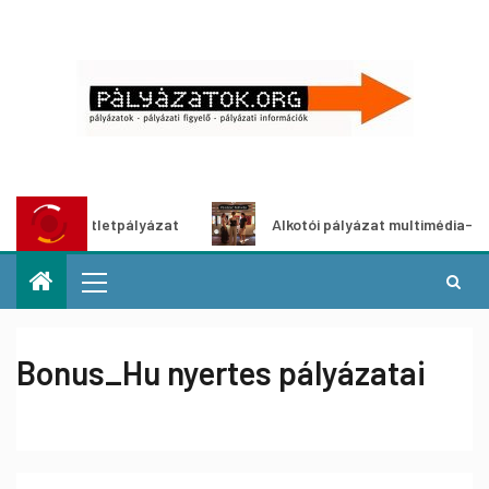
ítő ötletpályázat
Alkotói pályázat multimédia-kiállításho
Bonus_Hu nyertes pályázatai