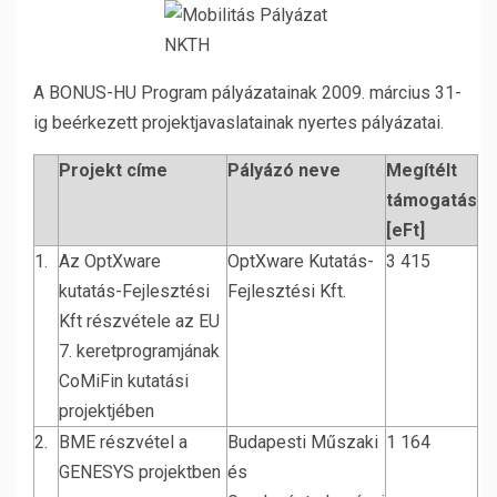
A BONUS-HU Program pályázatainak 2009. március 31-
ig beérkezett projektjavaslatainak nyertes pályázatai.
Projekt címe
Pályázó neve
Megítélt
támogatás
[eFt]
1.
Az OptXware
OptXware Kutatás-
3 415
kutatás-Fejlesztési
Fejlesztési Kft.
Kft részvétele az EU
7. keretprogramjának
CoMiFin kutatási
projektjében
2.
BME részvétel a
Budapesti Műszaki
1 164
GENESYS projektben
és