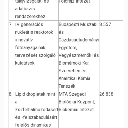
talajvizsgalati es
Földrajz Intézet
adatbazis
rendszerekhez
7.
IV. generációs
Budapesti Műszaki
8 557
nukleáris reaktorok
és
innovatív
Gazdaságtudományi
fűtőanyagainak
Egyetem,
tervezését szolgáló
Vegyészmérnöki és
kutatások
Biomérnöki Kar,
Szervetlen és
Analitikai Kémia
Tanszék
8.
Lipid dropletek mint
MTA Szegedi
26 838
a
Biológiai Központ,
zsírfelhalmozódásért
Biokémiai Intézet
és -felszabadulásért
felelős dinamikus