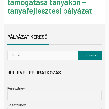
támogatása tanyákon –
tanyafejlesztési pályázat
PÁLYÁZAT KERESŐ
HÍRLEVÉL FELIRATKOZÁS
Keresztnév
Vezetéknév