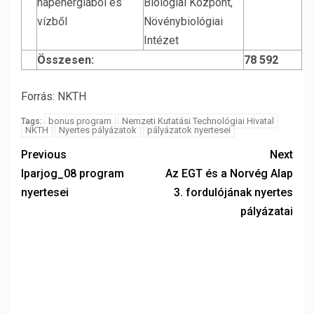
napenergiából és
Biológiai Központ,
vízből
Növénybiológiai
Intézet
Összesen:
78 592
Forrás: NKTH
bonus program
Nemzeti Kutatási Technológiai Hivatal
Tags:
NKTH
Nyertes pályázatok
pályázatok nyertesei
Previous
Next
Iparjog_08 program
Az EGT és a Norvég Alap
nyertesei
3. fordulójának nyertes
pályázatai