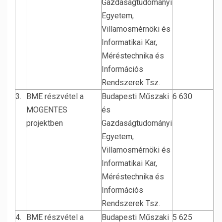
Gazdaságtudományi
Egyetem,
Villamosmérnöki és
Informatikai Kar,
Méréstechnika és
Információs
Rendszerek Tsz.
3.
BME részvétel a
Budapesti Műszaki
6 630
MOGENTES
és
projektben
Gazdaságtudományi
Egyetem,
Villamosmérnöki és
Informatikai Kar,
Méréstechnika és
Információs
Rendszerek Tsz.
4.
BME részvétel a
Budapesti Műszaki
5 625