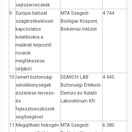
sejtszervecskék
9.
Európai hálózat
MTA Szegedi
4 744
szagérzékeléssel
Biológiai Központ,
kapcsolatos
Biokémiai Intézet
kutatásokra a
maláriát terjesztő
rovarok
megfékezése
céljából
10.
Ismert biztonsági
SEARCH-LAB
4 445
sérülékenységek
Biztonsági Értékelo
észlelése tervezo-
Elemzo és Kutató
és
Laboratórium Kft.
fejlesztoeszközök
segítségével
11.
Megújítható hidrogén
MTA Szegedi
6 380