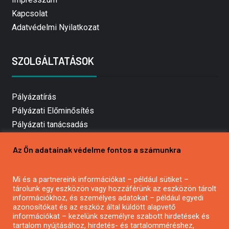
Kapcsolat
Adatvédelmi Nyilatkozat
SZOLGÁLTATÁSOK
Pályázatírás
Pályázati Előminősítés
Pályázati tanácsadás
Pályázatírás vállalkozásoknak
Az Ön adatainak védelme fontos a számunkra
Mezőgazdasági pályázatírás
Pályázatírás magánszemélyeknek
Mi és a partnereink információkat – például sütiket –
Pályázatírás civil szervezeteknek
tárolunk egy eszközön vagy hozzáférünk az eszközön tárolt
Pályázatírás önkormányzatoknak
információkhoz, és személyes adatokat – például egyedi
azonosítókat és az eszköz által küldött alapvető
Pályázatfigyelés
információkat – kezelünk személyre szabott hirdetések és
Specifikus pályázatfigyelés vagy hírlevél
tartalom nyújtásához, hirdetés- és tartalomméréshez,