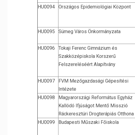
HU0094
Országos Epidemiológiai Központ
HU0095
Sümeg Város Önkormányzata
HU0096
Tokaji Ferenc Gimnázium és
Szakközépiskola Korszerű
Felszereléséért Alapítvány
HU0097
FVM Mezőgazdasági Gépesítési
Intézete
HU0098
Magyarországi Református Egyház
Kallódó Ifjúságot Mentő Misszió
Ráckeresztúri Drogterápiás Otthona
HU0099
Budapesti Műszaki Főiskola