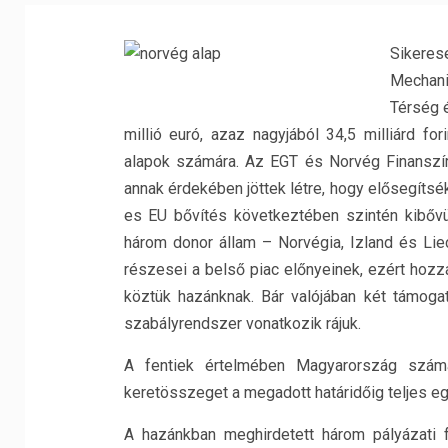
Sikeres
Mechani
Térség 
millió euró, azaz nagyjából 34,5 milliárd fo
alapok számára. Az EGT és Norvég Finanszí
annak érdekében jöttek létre, hogy elősegíts
es EU bővítés következtében szintén kibőv
három donor állam – Norvégia, Izland és Lie
részesei a belső piac előnyeinek, ezért hozzá
köztük hazánknak. Bár valójában két támoga
szabályrendszer vonatkozik rájuk.
A fentiek értelmében Magyarország számá
keretösszeget a megadott határidőig teljes eg
A hazánkban meghirdetett három pályázati f