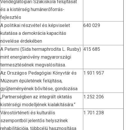
Vendéglátóipari Szakiskola felújítását
és a kistérség humánerőforrás-
fejlesztés
A politikai részvétel és képviselet
640 029
kutatása a demokrácia kapacitás
növelése érdekében
A Petemi (Sida hermaphrodita L. Rusby)
415 685
mint energianövény magyarországi
termesztésének megvalósítása.
Az Országos Pedagógiai Könyvtár és
1 931 957
Múzeum épületének felújítása,
gyűjteményének bővítése, gondozása
„Partnerségben az integrált oktatás
1 252 206
kistérségi modelljének kialakítására.”
Várostörténeti és kulturális
1 701 238
szempontból jelentős helyszínek
rehabilitációja, többcélú hasznosítása