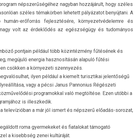
 program népszerűségéhez nagyban hozzájárult, hogy széles
hasonlóan széles témakörben lehetett pályázatot benyújtani. A
 humán-erőforrás fejlesztésére, környezetvédelemre és
de nagy volt az érdeklődés az egészségügy és tudományos
nböző pontjain például több közintézmény fűtésének és
g, megújuló energia hasznosításán alapuló fűtési
ősen csökken a környezeti szennyezés.
alósulhat, ilyen például a kiemelt turisztikai jelentőségű
yreállítása, vagy a pécsi Janus Pannonius Régészeti
 közművelődési programokkal való megtöltése. Ezen utóbbi a
ramjához is illeszkedik.
 televízióban a már jól ismert és népszerű előadás-sorozat,
megáldott roma gyermekeket és fiatalokat támogató
el a kisebbség zenei kultúráját.