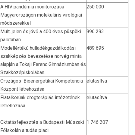
A HIV pandémia monitorozása
250 000
Magyarországon molekuláris virológiai
módszerekkel
Múlt, jelen és jövő a 400 éves püspöki
996 293
palotában
Modellértékű hulladékgazdálkodási
489 695
szakképzés bevezetése norvég minta
alapján a Tokaji Ferenc Gimnáziumban és
Szakközépiskolában.
Országos Bioenergetikai Kompetencia
elutasítva
Központ létrehozása
Fiatalkorúak drogterápiás intézetének
elutasítva
létrehozása
Oktatásfejlesztés a Budapesti Műszaki
1 746 207
Főiskolán a tudás piaci