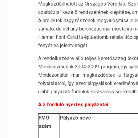
Megkezdődhetett az Országos Vérellátó Szol
adatbázis” kezelő rendszerének kiépítése, am
A projektek nagy részének megvalósítása jel
várható, de néhány beruházás már mostanra meg
Hiemer-Font-Caraffa épülettömb rehabilitációj
fényét és jelentőségét.
A rendelkezésre álló teljes keretösszeg lekö
Mechanizmusok 2004-2009. program, így újabb 
Mindazonáltal már megkezdődtek a tárgya
folytatásáról, így ezen tárgyalások eredmén
újabb pályázati fordulók kiírására is sor kerülhe
A 3 forduló nyertes pályázatai:
FMO
Pályázó neve
szám