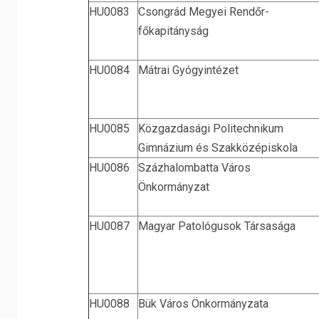
HU0083
Csongrád Megyei Rendőr-
főkapitányság
HU0084
Mátrai Gyógyintézet
HU0085
Közgazdasági Politechnikum
Gimnázium és Szakközépiskola
HU0086
Százhalombatta Város
Önkormányzat
HU0087
Magyar Patológusok Társasága
HU0088
Bük Város Önkormányzata