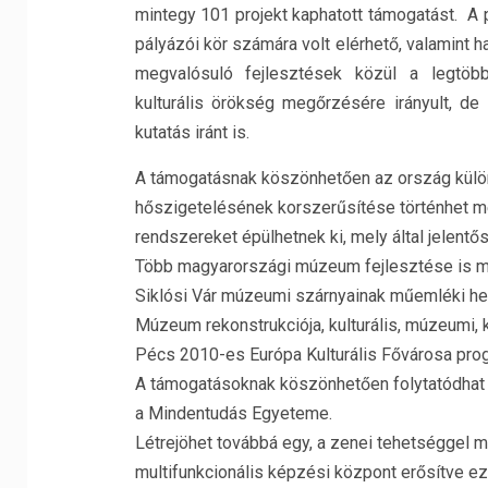
mintegy 101 projekt kaphatott támogatást. A
pályázói kör számára volt elérhető, valamint 
megvalósuló fejlesztések közül a legtöbb
kulturális örökség megőrzésére irányult, 
kutatás iránt is.
A támogatásnak köszönhetően az ország külö
hőszigetelésének korszerűsítése történhet me
rendszereket épülhetnek ki, mely által jelent
Több magyarországi múzeum fejlesztése is megv
Siklósi Vár múzeumi szárnyainak műemléki hel
Múzeum rekonstrukciója, kulturális, múzeumi,
Pécs 2010-es Európa Kulturális Fővárosa prog
A támogatásoknak köszönhetően folytatódhat a
a Mindentudás Egyeteme.
Létrejöhet továbbá egy, a zenei tehetséggel 
multifunkcionális képzési központ erősítve ezz