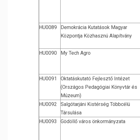
HU0089
Demokrácia Kutatások Magyar
Központja Közhasznú Alapítvány
HU0090
My Tech Agro
HU0091
Oktatáskutató Fejlesztő Intézet
(Országos Pedagógiai Könyvtár és
Múzeum)
HU0092
Salgótarjáni Kistérség Többcélú
Társulása
HU0093
Gödöllő város önkormányzata