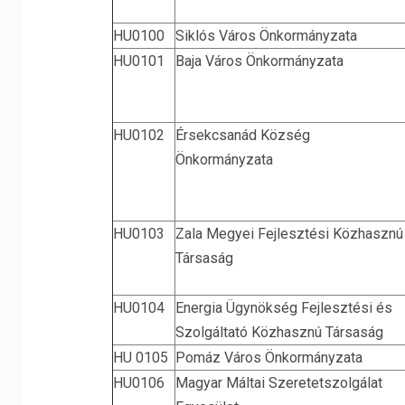
HU0100
Siklós Város Önkormányzata
HU0101
Baja Város Önkormányzata
HU0102
Érsekcsanád Község
Önkormányzata
HU0103
Zala Megyei Fejlesztési Közhasznú
Társaság
HU0104
Energia Ügynökség Fejlesztési és
Szolgáltató Közhasznú Társaság
HU 0105
Pomáz Város Önkormányzata
HU0106
Magyar Máltai Szeretetszolgálat