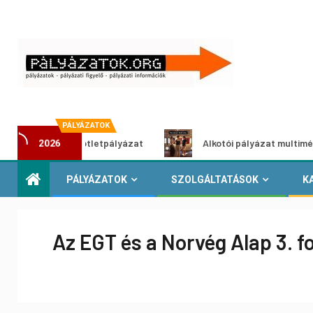
PÁLYÁZATOK
zöldítő ötletpályázat
Alkotói pályázat multimédia-kiállít
2026
PÁLYÁZATOK
SZOLGÁLTATÁSOK
K
Az EGT és a Norvég Alap 3. f