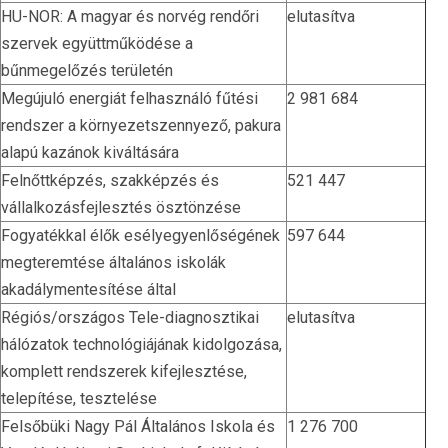
HU-NOR: A magyar és norvég rendőri
elutasítva
szervek együttműködése a
bűnmegelőzés területén
Megújuló energiát felhasználó fűtési
2 981 684
rendszer a környezetszennyező, pakura
alapú kazánok kiváltására
Felnőttképzés, szakképzés és
521 447
vállalkozásfejlesztés ösztönzése
Fogyatékkal élők esélyegyenlőségének
597 644
megteremtése általános iskolák
akadálymentesítése által
Régiós/országos Tele-diagnosztikai
elutasítva
hálózatok technológiájának kidolgozása,
komplett rendszerek kifejlesztése,
telepítése, tesztelése
Felsőbüki Nagy Pál Általános Iskola és
1 276 700