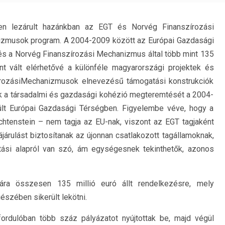
en lezárult hazánkban az EGT és Norvég Finanszírozási
zmusok program. A 2004-2009 között az Európai Gazdasági
és a Norvég Finanszírozási Mechanizmus által több mint 135
rint vált elérhetővé a különféle magyarországi projektek és
rozásiMechanizmusok elnevezésű támogatási konstrukciók
ék a társadalmi és gazdasági kohézió megteremtését a 2004-
ült Európai Gazdasági Térségben. Figyelembe véve, hogy a
chtenstein – nem tagja az EU-nak, viszont az EGT tagjaként
járulást biztosítanak az újonnan csatlakozott tagállamoknak,
tási alapról van szó, ám egységesnek tekinthetők, azonos
ra összesen 135 millió euró állt rendelkezésre, mely
észében sikerült lekötni.
ordulóban több száz pályázatot nyújtottak be, majd végül