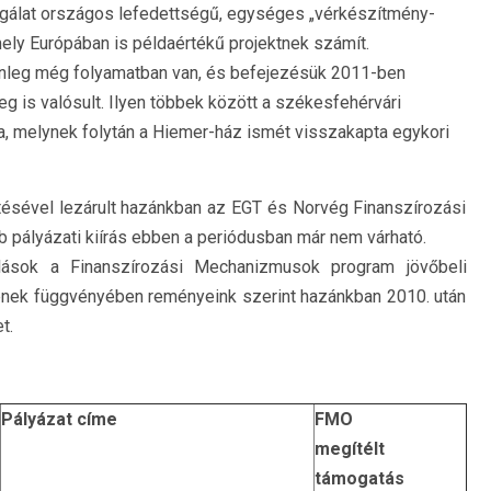
gálat országos lefedettségű, egységes „vérkészítmény-
ely Európában is példaértékű projektnek számít.
enleg még folyamatban van, és befejezésük 2011-ben
 is valósult. Ilyen többek között a székesfehérvári
a, melynek folytán a Hiemer-ház ismét visszakapta egykori
tésével lezárult hazánkban az EGT és Norvég Finanszírozási
pályázati kiírás ebben a periódusban már nem várható.
lások a Finanszírozási Mechanizmusok program jövőbeli
yének függvényében reményeink szerint hazánkban 2010. után
t.
Pályázat címe
FMO
megítélt
támogatás