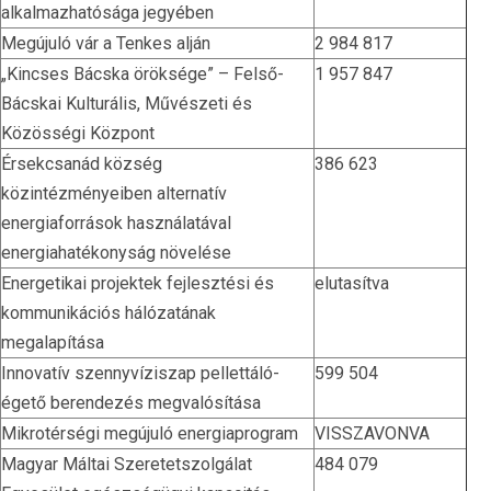
alkalmazhatósága jegyében
Megújuló vár a Tenkes alján
2 984 817
„Kincses Bácska öröksége” – Felső-
1 957 847
Bácskai Kulturális, Művészeti és
Közösségi Központ
Érsekcsanád község
386 623
közintézményeiben alternatív
energiaforrások használatával
energiahatékonyság növelése
Energetikai projektek fejlesztési és
elutasítva
kommunikációs hálózatának
megalapítása
Innovatív szennyvíziszap pellettáló-
599 504
égető berendezés megvalósítása
Mikrotérségi megújuló energiaprogram
VISSZAVONVA
Magyar Máltai Szeretetszolgálat
484 079