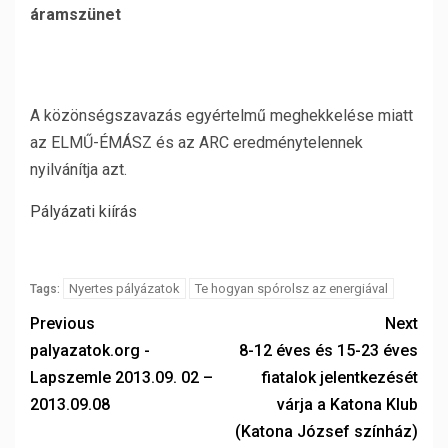
áramszünet
A közönségszavazás egyértelmű meghekkelése miatt
az ELMŰ-ÉMÁSZ és az ARC eredménytelennek
nyilvánítja azt.
Pályázati kiírás
Nyertes pályázatok
Te hogyan spórolsz az energiával
Tags:
Previous
Next
palyazatok.org -
8-12 éves és 15-23 éves
Lapszemle 2013.09. 02 –
fiatalok jelentkezését
2013.09.08
várja a Katona Klub
(Katona József színház)