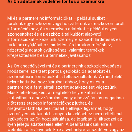
Az Ön adatainak védelme fontos a számunkra
Mezőgazdasági pályázatírás
Pályázatírás magánszemélyeknek
Mi és a partnereink információkat – például sütiket –
Pályázatírás civil szervezeteknek
tárolunk egy eszközön vagy hozzáférünk az eszközön tárolt
Pályázatírás önkormányzatoknak
információkhoz, és személyes adatokat – például egyedi
azonosítókat és az eszköz által küldött alapvető
Pályázatfigyelés
információkat – kezelünk személyre szabott hirdetések és
Specifikus pályázatfigyelés vagy hírlevél
tartalom nyújtásához, hirdetés- és tartalomméréshez,
nézettségi adatok gyűjtéséhez, valamint termékek
kifejlesztéséhez és a termékek javításához.
PÁLYÁZATFIGYELŐ
Az Ön engedélyével mi és a partnereink eszközleolvasásos
módszerrel szerzett pontos geolokációs adatokat és
azonosítási információkat is felhasználhatunk. A megfelelő
helyre kattintva hozzájárulhat ahhoz, hogy mi és a
Pályázatok magánszemélyeknek
partnereink a fent leírtak szerint adatkezelést végezzünk.
Pályázatok civil szervezeteknek
Másik lehetőségként a megfelelő helyre kattintva
elutasíthatja a hozzájárulást, vagy a hozzájárulás megadása
Pályázatok vállalkozásoknak
előtt részletesebb információkhoz juthat, és
Önkormányzati pályázatok
megváltoztathatja beállításait. Felhívjuk figyelmét, hogy
személyes adatainak bizonyos kezeléséhez nem feltétlenül
Mezőgazdasági pályázatok
szükséges az Ön hozzájárulása, de jogában áll tiltakozni az
Falusi turizmus pályázatok
ilyen jellegű adatkezelés ellen. A beállításai csak erre a
weboldalra érvényesek. Erre a webhelyre visszatérve vagy az
Napelem pályázatok