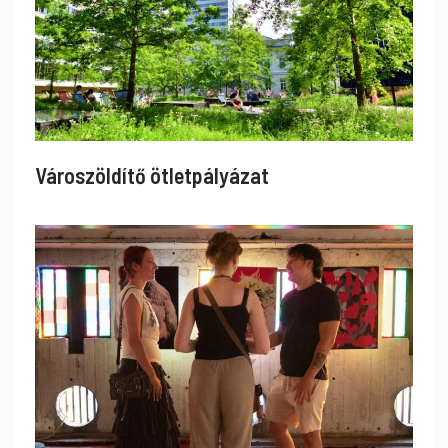
Városzöldítő ötletpályázat