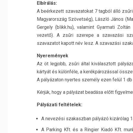
Elbírálás:
A beérkezett szavazatokat 7 tagból álló zsűri bí
Magyarország Szövetség), László János (Magy
Gergely (blikk.hu), valamint Gyarmati Zoltá
vezető). A zsűri szerepe a szavazási s
szavazatot kapott név lesz. A szavazási szak
Nyeremények
Az öt legjobb, zsűri által kiválasztott pál
kártyát és különféle, a kerékpározással összef
A pályázaton nyertes személy ezen felül 1 db 
Kérjük, hogy a pályázat beadása előtt figyelme
Pályázati feltételek:
A nevezési szakaszban pályázó kizárólag 14
A Parking Kft. és a Ringier Kiadó Kft. mun