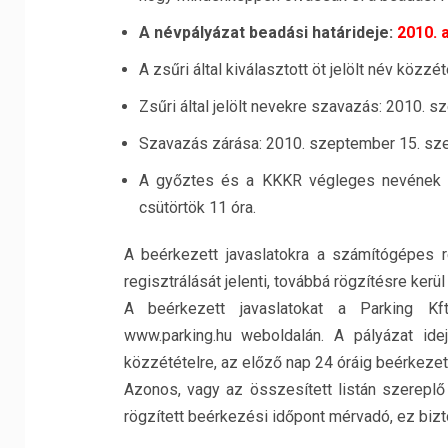
A névpályázat beadási határideje:
2010. 
A zsűri által kiválasztott öt jelölt név közzé
Zsűri által jelölt nevekre szavazás: 2010. 
Szavazás zárása: 2010. szeptember 15. sze
A győztes és a KKKR végleges nevének k
csütörtök 11 óra.
A beérkezett javaslatokra a számítógépes r
regisztrálását jelenti, továbbá rögzítésre ker
A beérkezett javaslatokat a Parking Kft
www.parking.hu weboldalán. A pályázat ide
közzétételre, az előző nap 24 óráig beérkezett
Azonos, vagy az összesített listán szerepl
rögzített beérkezési időpont mérvadó, ez bizt