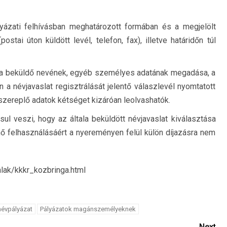
ályázati felhívásban meghatározott formában és a megjelölt
stai úton küldött levél, telefon, fax), illetve határidőn túl
 a beküldő nevének, egyéb személyes adatának megadása, a
 a névjavaslat regisztrálását jelentő válaszlevél nyomtatott
szereplő adatok kétséget kizáróan leolvashatók.
ul veszi, hogy az általa beküldött névjavaslat kiválasztása
 felhasználásáért a nyereményen felül külön díjazásra nem
alak/kkkr_kozbringa.html
névpályázat
Pályázatok magánszemélyeknek
Next