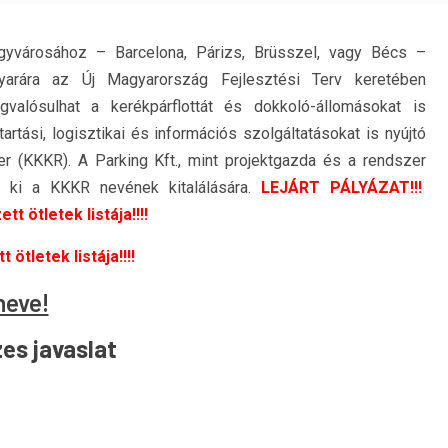
yvárosához – Barcelona, Párizs, Brüsszel, vagy Bécs –
arára az Új Magyarország Fejlesztési Terv keretében
valósulhat a kerékpárflottát és dokkoló-állomásokat is
artási, logisztikai és információs szolgáltatásokat is nyújtó
 (KKKR). A Parking Kft., mint projektgazda és a rendszer
ír ki a KKKR nevének kitalálására.
LEJÁRT PÁLYÁZAT!!!
t ötletek listája!!!!
ötletek listája!!!!
neve!
es javaslat