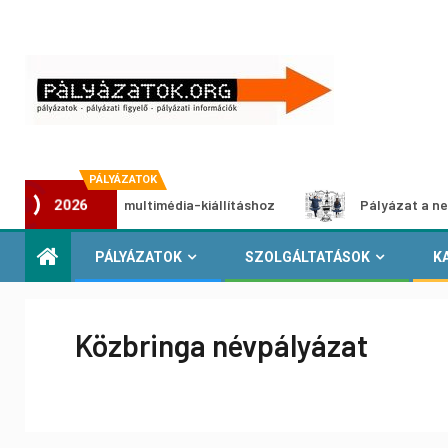
PÁLYÁZATOK
ályázat multimédia-kiállításhoz
Pályázat a nemek közötti
2026
PÁLYÁZATOK
SZOLGÁLTATÁSOK
K
Közbringa névpályázat