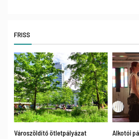
FRISS
Városzöldítő ötletpályázat
Alkotói p