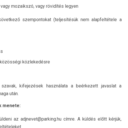
 vagy mozaikszó, vagy rövidítés legyen
következő szempontokat (teljesítésük nem alapfeltétele a
is
i közösségi közlekedésre
szavak, kifejezések használata a beérkezett javaslat a
maga után.
k menete:
üldeni az adjnevet@parking.hu címre. A küldés előtt kérjük,
ltételeket.