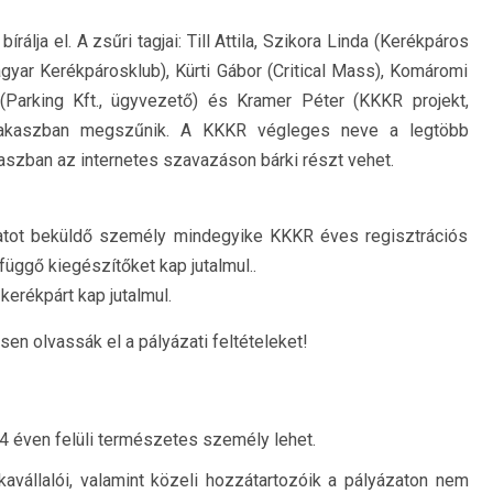
rálja el. A zsűri tagjai: Till Attila, Szikora Linda (Kerékpáros
ar Kerékpárosklub), Kürti Gábor (Critical Mass), Komáromi
n (Parking Kft., ügyvezető) és Kramer Péter (KKKR projekt,
zakaszban megszűnik. A KKKR végleges neve a legtöbb
aszban az internetes szavazáson bárki részt vehet.
yázatot beküldő személy mindegyike KKKR éves regisztrációs
üggő kiegészítőket kap jutalmul..
kerékpárt kap jutalmul.
sen olvassák el a pályázati feltételeket!
 éven felüli természetes személy lehet.
kavállalói, valamint közeli hozzátartozóik a pályázaton nem