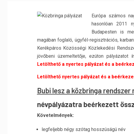
Európa számos nag
hasonlóan 2011 ny
Budapesten is meg
magában foglaló, ügyfél-regisztrációs, karbant
Kerékpáros Közösségi Közlekedési Rendszer
jövőbeni üzemeltetője, ezúton pályázatot 
Letölthető a nyertes pályázat és a beérkezet
Letölthető nyertes pályázat és a beérkezett 
Bubi lesz a közbringa rendszer 
névpályázatra beérkezett össz
Követelmények:
legfeljebb négy szótag hosszúságú név