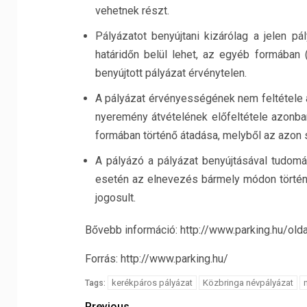
vehetnek részt.
Pályázatot benyújtani kizárólag a jelen p
határidőn belül lehet, az egyéb formában (po
benyújtott pályázat érvénytelen.
A pályázat érvényességének nem feltétele
nyeremény átvételének előfeltétele azonban
formában történő átadása, melyből az azon 
A pályázó a pályázat benyújtásával tudomás
esetén az elnevezés bármely módon történő
jogosult.
Bővebb információ: http://www.parking.hu/old
Forrás: http://www.parking.hu/
kerékpáros pályázat
Közbringa névpályázat
Tags:
Previous