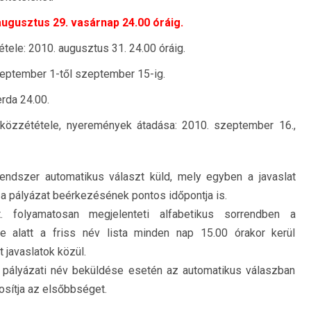
augusztus 29. vasárnap 24.00 óráig.
tétele: 2010. augusztus 31. 24.00 óráig.
szeptember 1-től szeptember 15-ig.
rda 24.00.
özzététele, nyeremények átadása: 2010. szeptember 16.,
endszer automatikus választ küld, mely egyben a javaslat
ül a pályázat beérkezésének pontos időpontja is.
. folyamatosan megjelenteti alfabetikus sorrendben a
je alatt a friss név lista minden nap 15.00 órakor kerül
 javaslatok közül.
ő pályázati név beküldése esetén az automatikus válaszban
osítja az elsőbbséget.