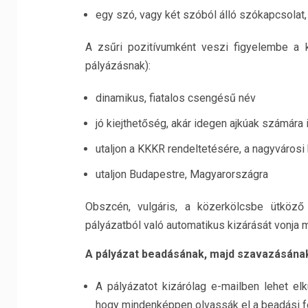
egy szó, vagy két szóból álló szókapcsolat,
A zsűri pozitívumként veszi figyelembe a 
pályázásnak):
dinamikus, fiatalos csengésű név
jó kiejthetőség, akár idegen ajkúak számára 
utaljon a KKKR rendeltetésére, a nagyváros
utaljon Budapestre, Magyarországra
Obszcén, vulgáris, a közerkölcsbe ütköző 
pályázatból való automatikus kizárását vonja 
A pályázat beadásának, majd szavazásána
A pályázatot kizárólag e-mailben lehet elk
hogy mindenképpen olvassák el a beadási fe