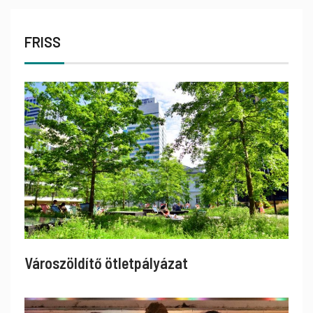
FRISS
Városzöldítő ötletpályázat