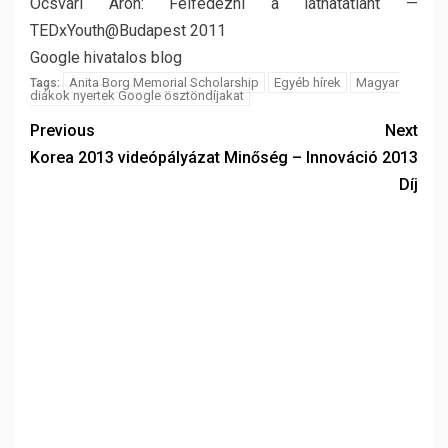
Ócsvári Áron: Felfedezni a láthatatlant —
TEDxYouth@Budapest 2011
Google hivatalos blog
Anita Borg Memorial Scholarship
Egyéb hírek
Magyar
Tags:
diákok nyertek Google ösztöndíjakat
Previous
Next
Korea 2013 videópályázat
Minőség – Innováció 2013
Díj