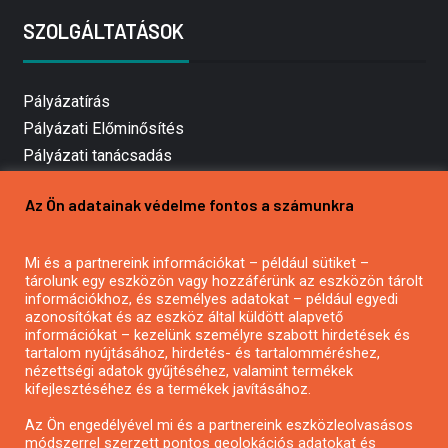
SZOLGÁLTATÁSOK
Pályázatírás
Pályázati Előminősítés
Pályázati tanácsadás
Pályázatírás vállalkozásoknak
Az Ön adatainak védelme fontos a számunkra
Mezőgazdasági pályázatírás
Pályázatírás magánszemélyeknek
Mi és a partnereink információkat – például sütiket –
Pályázatírás civil szervezeteknek
tárolunk egy eszközön vagy hozzáférünk az eszközön tárolt
Pályázatírás önkormányzatoknak
információkhoz, és személyes adatokat – például egyedi
azonosítókat és az eszköz által küldött alapvető
Pályázatfigyelés
információkat – kezelünk személyre szabott hirdetések és
Specifikus pályázatfigyelés vagy hírlevél
tartalom nyújtásához, hirdetés- és tartalomméréshez,
nézettségi adatok gyűjtéséhez, valamint termékek
kifejlesztéséhez és a termékek javításához.
PÁLYÁZATFIGYELŐ
Az Ön engedélyével mi és a partnereink eszközleolvasásos
módszerrel szerzett pontos geolokációs adatokat és