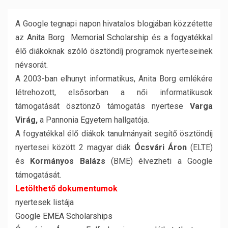
A Google tegnapi napon hivatalos blogjában közzétette
az
Anita Borg Memorial Scholarship
és a
fogyatékkal
élő diákoknak szóló ösztöndíj
programok nyerteseinek
névsorát.
A 2003-ban elhunyt informatikus, Anita Borg emlékére
létrehozott, elsősorban a női informatikusok
támogatását ösztönző támogatás nyertese
Varga
Virág,
a Pannonia Egyetem hallgatója.
A fogyatékkal élő diákok tanulmányait segítő ösztöndíj
nyertesei között 2 magyar diák
Ócsvári Áron
(ELTE)
és
Kormányos Balázs
(BME) élvezheti a Google
támogatását.
Letölthető dokumentumok
nyertesek listája
Google EMEA Scholarships