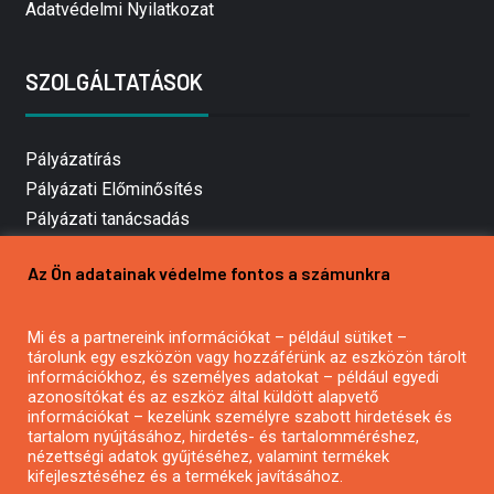
Adatvédelmi Nyilatkozat
SZOLGÁLTATÁSOK
Pályázatírás
Pályázati Előminősítés
Pályázati tanácsadás
Pályázatírás vállalkozásoknak
Az Ön adatainak védelme fontos a számunkra
Mezőgazdasági pályázatírás
Pályázatírás magánszemélyeknek
Mi és a partnereink információkat – például sütiket –
Pályázatírás civil szervezeteknek
tárolunk egy eszközön vagy hozzáférünk az eszközön tárolt
Pályázatírás önkormányzatoknak
információkhoz, és személyes adatokat – például egyedi
azonosítókat és az eszköz által küldött alapvető
Pályázatfigyelés
információkat – kezelünk személyre szabott hirdetések és
Specifikus pályázatfigyelés vagy hírlevél
tartalom nyújtásához, hirdetés- és tartalomméréshez,
nézettségi adatok gyűjtéséhez, valamint termékek
kifejlesztéséhez és a termékek javításához.