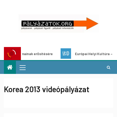
zgalmainak erősítésére
Európai Helyi Kultúra – pályázat h
Korea 2013 videópályázat