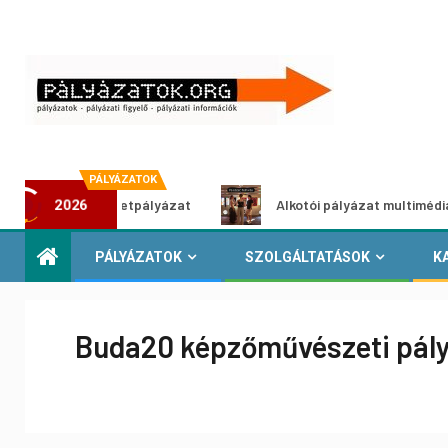
PÁLYÁZATOK
öldítő ötletpályázat
Alkotói pályázat multimédia-kiállítá
2026
PÁLYÁZATOK
SZOLGÁLTATÁSOK
K
Buda20 képzőművészeti pál