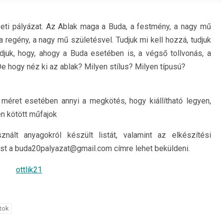
i pályázat. Az Ablak maga a Buda, a festmény, a nagy mű
 regény, a nagy mű születésvel. Tudjuk mi kell hozzá, tudjuk
tudjuk, hogy, ahogy a Buda esetében is, a végső tollvonás, a
 hogy néz ki az ablak? Milyen stílus? Milyen típusú?
 méret esetében annyi a megkötés, hogy kiállítható legyen,
en kötött műfajok
nált anyagokról készült listát, valamint az elkészítési
rást a buda20palyazat@gmail.com címre lehet beküldeni.
tok