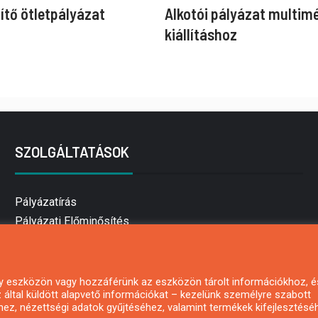
ítő ötletpályázat
Alkotói pályázat multim
kiállításhoz
SZOLGÁLTATÁSOK
Pályázatírás
Pályázati Előminősítés
Pályázati tanácsadás
Pályázatírás vállalkozásoknak
Mezőgazdasági pályázatírás
 egy eszközön vagy hozzáférünk az eszközön tárolt információkhoz, é
által küldött alapvető információkat – kezelünk személyre szabott
Pályázatírás magánszemélyeknek
hez, nézettségi adatok gyűjtéséhez, valamint termékek kifejlesztésé
Pályázatírás civil szervezeteknek