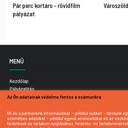
Pár perc kortárs – rövidfilm
Városzöld
pályázat
MENÜ
Kezdőlap
Pályázatírás
Az Ön adatainak védelme fontos a számunkra
Bemutatkozás
Médiaajánlat
Hírlevél feliratkozás
Mi és a partnereink információkat – például sütiket – tárolunk
személyes adatokat – például egyedi azonosítókat és az eszköz 
Impresszum
hirdetések és tartalom nyújtásához, hirdetés- és tartalommérés
Kapcsolat