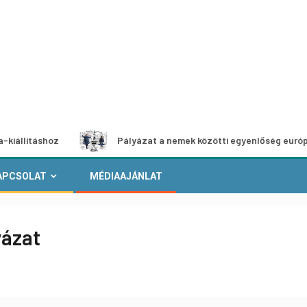
shoz
Pályázat a nemek közötti egyenlőség európai mozgal
APCSOLAT
MÉDIAAJÁNLAT
yázat