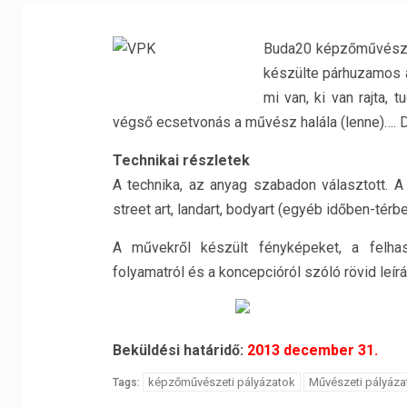
Buda20 képzőművészet
készülte párhuzamos a
mi van, ki van rajta, 
végső ecsetvonás a művész halála (lenne)…. De
Technikai részletek
A technika, az anyag szabadon választott. A
street art, landart, bodyart (egyéb időben-térb
A művekről készült fényképeket, a felhasz
folyamatról és a koncepcióról szóló rövid leí
Beküldési határidő:
2013 december 31.
képzőművészeti pályázatok
Művészeti pályáza
Tags: