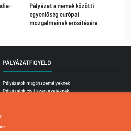
édia-
Pályázat a nemek közötti
egyenlőség európai
mozgalmainak erősítésére
PÁLYÁZATFIGYELŐ
Pályázatok magánszemélyeknek
Pályázatok civil szervezeteknek
Pályázatok vállalkozásoknak
Önkormányzati pályázatok
Mezőgazdasági pályázatok
s
Falusi turizmus pályázatok
hez
Napelem pályázatok