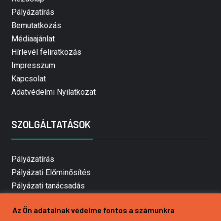
Pályázatírás
Bemutatkozás
Médiaajánlat
Hírlevél feliratkozás
Impresszum
Kapcsolat
Adatvédelmi Nyilatkozat
SZOLGÁLTATÁSOK
Pályázatírás
Pályázati Előminősítés
Pályázati tanácsadás
Pályázatírás vállalkozásoknak
Az Ön adatainak védelme fontos a számunkra
Mezőgazdasági pályázatírás