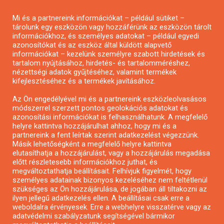
Pályázatírás magánszemélyeknek
Mi és a partnereink információkat – például sütiket –
Pályázatírás civil szervezeteknek
tárolunk egy eszközön vagy hozzáférünk az eszközön tárolt
Pályázatírás önkormányzatoknak
információkhoz, és személyes adatokat – például egyedi
azonosítókat és az eszköz által küldött alapvető
Pályázatfigyelés
információkat – kezelünk személyre szabott hirdetések és
Specifikus pályázatfigyelés vagy hírlevél
tartalom nyújtásához, hirdetés- és tartalomméréshez,
nézettségi adatok gyűjtéséhez, valamint termékek
kifejlesztéséhez és a termékek javításához.
PÁLYÁZATFIGYELŐ
Az Ön engedélyével mi és a partnereink eszközleolvasásos
módszerrel szerzett pontos geolokációs adatokat és
azonosítási információkat is felhasználhatunk. A megfelelő
helyre kattintva hozzájárulhat ahhoz, hogy mi és a
Pályázatok magánszemélyeknek
partnereink a fent leírtak szerint adatkezelést végezzünk.
Pályázatok civil szervezeteknek
Másik lehetőségként a megfelelő helyre kattintva
elutasíthatja a hozzájárulást, vagy a hozzájárulás megadása
Pályázatok vállalkozásoknak
előtt részletesebb információkhoz juthat, és
Önkormányzati pályázatok
megváltoztathatja beállításait. Felhívjuk figyelmét, hogy
személyes adatainak bizonyos kezeléséhez nem feltétlenül
Mezőgazdasági pályázatok
szükséges az Ön hozzájárulása, de jogában áll tiltakozni az
Falusi turizmus pályázatok
ilyen jellegű adatkezelés ellen. A beállításai csak erre a
weboldalra érvényesek. Erre a webhelyre visszatérve vagy az
Napelem pályázatok
adatvédelmi szabályzatunk segítségével bármikor
GINOP pályázatok