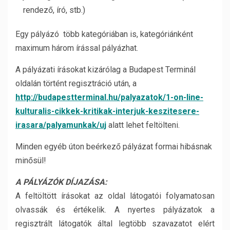
rendező, író, stb.)
Egy pályázó több kategóriában is, kategóriánként
maximum három írással pályázhat.
A pályázati írásokat kizárólag a Budapest Terminál
oldalán történt regisztráció után, a
http://budapestterminal.hu/palyazatok/1-on-line-
kulturalis-cikkek-kritikak-interjuk-keszitesere-
irasara/palyamunkak/uj
alatt lehet feltölteni.
Minden egyéb úton beérkező pályázat formai hibásnak
minősül!
A PÁLYÁZÓK DÍJAZÁSA:
A feltöltött írásokat az oldal látogatói folyamatosan
olvassák és értékelik. A nyertes pályázatok a
regisztrált látogatók által legtöbb szavazatot elért