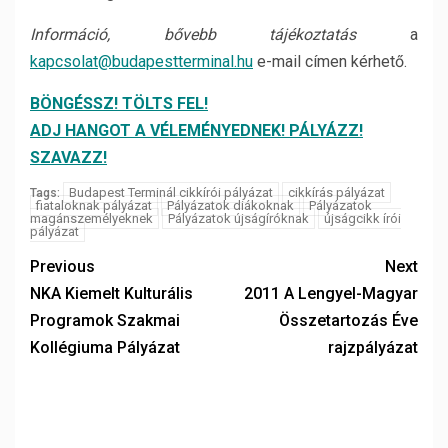
Információ, bővebb tájékoztatás
a
kapcsolat@budapestterminal.hu
e-mail címen kérhető.
BÖNGÉSSZ! TÖLTS FEL!
ADJ HANGOT A VÉLEMÉNYEDNEK! PÁLYÁZZ!
SZAVAZZ!
Budapest Terminál cikkírói pályázat
cikkírás pályázat
Tags:
fiataloknak pályázat
Pályázatok diákoknak
Pályázatok
magánszemélyeknek
Pályázatok újságíróknak
újságcikk írói
pályázat
Previous
Next
NKA Kiemelt Kulturális
2011 A Lengyel-Magyar
Programok Szakmai
Összetartozás Éve
Kollégiuma Pályázat
rajzpályázat