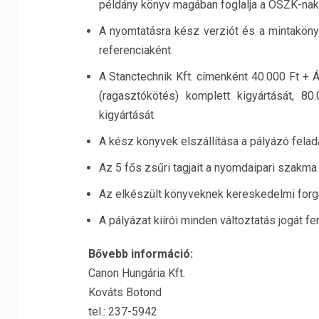
példány könyv magában foglalja a OSZK-nak 
A nyomtatásra kész verziót és a mintakönyv
referenciaként.
A Stanctechnik Kft. címenként 40.000 Ft + Áf
(ragasztókötés) komplett kigyártását, 8
kigyártását
A kész könyvek elszállítása a pályázó felad
Az 5 fős zsűri tagjait a nyomdaipari szakma
Az elkészült könyveknek kereskedelmi forga
A pályázat kiírói minden változtatás jogát f
Bővebb információ:
Canon Hungária Kft.
Kováts Botond
tel.: 237-5942