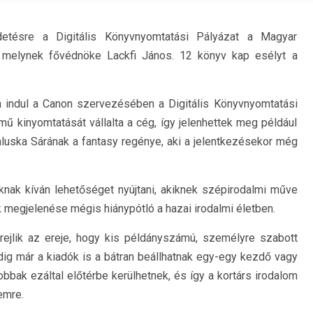
detésre a Digitális Könyvnyomtatási Pályázat a Magyar
 melynek fővédnöke Lackfi János. 12 könyv kap esélyt a
ra indul a Canon szervezésében a Digitális Könyvnyomtatási
mű kinyomtatását vállalta a cég, így jelenhettek meg például
luska Sárának a fantasy regénye, aki a jelentkezésekor még
ak kíván lehetőséget nyújtani, akiknek szépirodalmi műve
 megjelenése mégis hiánypótló a hazai irodalmi életben.
rejlik az ereje, hogy kis példányszámú, személyre szabott
ig már a kiadók is a bátran beállhatnak egy-egy kezdő vagy
obbak ezáltal előtérbe kerülhetnek, és így a kortárs irodalom
emre.