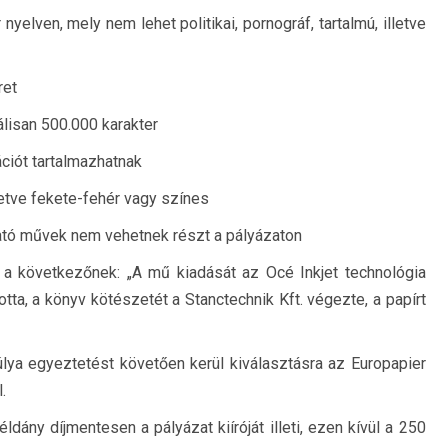
yelven, mely nem lehet politikai, pornográf, tartalmú, illetve
ret
lisan 500.000 karakter
ációt tartalmazhatnak
letve fekete-fehér vagy színes
ató művek nem vehetnek részt a pályázaton
a következőnek: „A mű kiadását az Océ Inkjet technológia
otta, a könyv kötészetét a Stanctechnik Kft. végezte, a papírt
úlya egyeztetést követően kerül kiválasztásra az Europapier
.
dány díjmentesen a pályázat kiíróját illeti, ezen kívül a 250