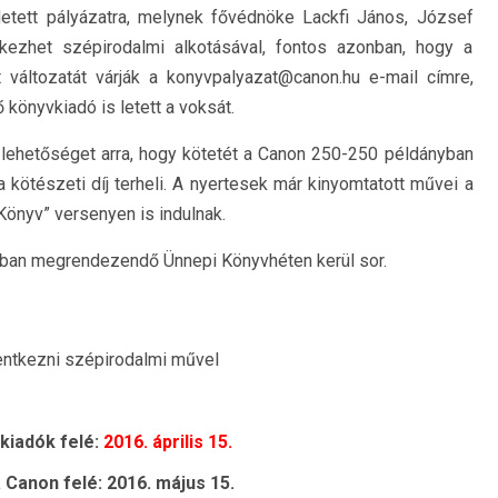
tett pályázatra, melynek fővédnöke Lackfi János, József
lentkezhet szépirodalmi alkotásával, fontos azonban, hogy a
 változatát várják a konyvpalyazat@canon.hu e-mail címre,
önyvkiadó is letett a voksát.
lehetőséget arra, hogy kötetét a Canon 250-250 példányban
 kötészeti díj terheli. A nyertesek már kinyomtatott művei a
Könyv” versenyen is indulnak.
usban megrendezendő Ünnepi Könyvhéten kerül sor.
lentkezni szépirodalmi művel
 kiadók felé:
2016. április 15.
 Canon felé: 2016. május 15.