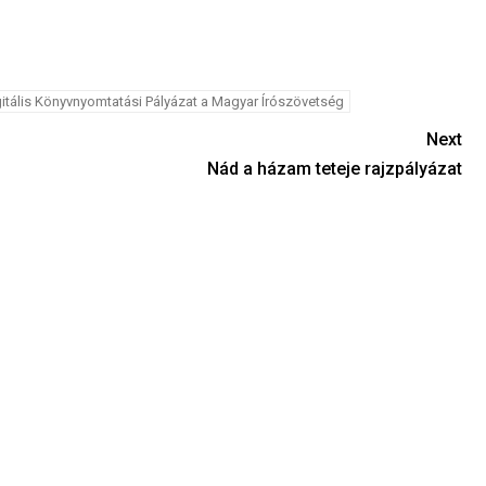
itális Könyvnyomtatási Pályázat a Magyar Írószövetség
Next
Nád a házam teteje rajzpályázat