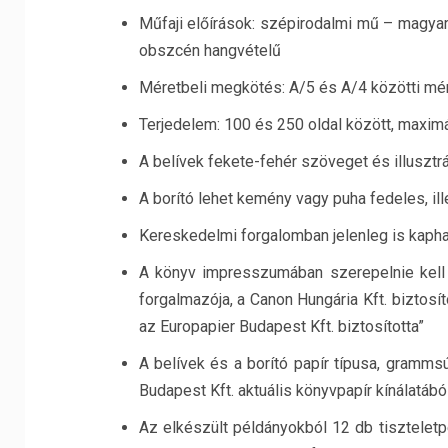
Műfaji előírások: szépirodalmi mű – magyar n
obszcén hangvételű
Méretbeli megkötés: A/5 és A/4 közötti mé
Terjedelem: 100 és 250 oldal között, maximá
A belívek fekete-fehér szöveget és illusztr
A borító lehet kemény vagy puha fedeles, il
Kereskedelmi forgalomban jelenleg is kaph
A könyv impresszumában szerepelnie kell 
forgalmazója, a Canon Hungária Kft. biztosít
az Europapier Budapest Kft. biztosította”
A belívek és a borító papír típusa, gramms
Budapest Kft. aktuális könyvpapír kínálatából
Az elkészült példányokból 12 db tiszteletpél