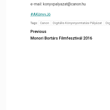
e-mail: konyvpalyazat@canon.hu
‪#‎
AKönyvJó‬
Canon
Digitális Könyvnyomtatási Pályázat
Dig
Tags:
Previous
Monori Bortárs Filmfesztivál 2016