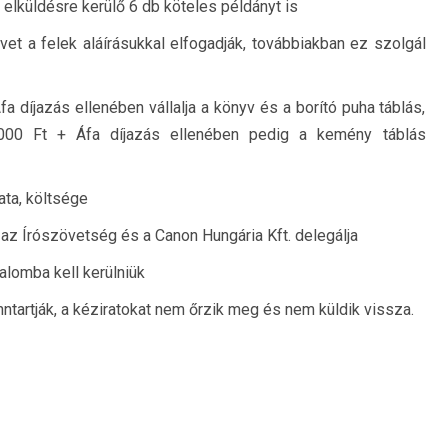
elküldésre kerülő 6 db köteles példányt is
et a felek aláírásukkal elfogadják, továbbiakban ez szolgál
a díjazás ellenében vállalja a könyv és a borító puha táblás,
0.000 Ft + Áfa díjazás ellenében pedig a kemény táblás
ata, költsége
 az Írószövetség és a Canon Hungária Kft. delegálja
lomba kell kerülniük
enntartják, a kéziratokat nem őrzik meg és nem küldik vissza.