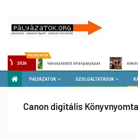
PÁLYÁZATOK
Városzöldítő ötletpályázat
Alkotói pályázat
2026
PÁLYÁZATOK
SZOLGÁLTATÁSOK
K
Canon digitális Könyvnyomta