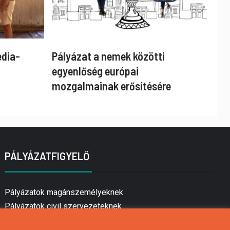
édia-
Pályázat a nemek közötti
egyenlőség európai
mozgalmainak erősítésére
PÁLYÁZATFIGYELŐ
Pályázatok magánszemélyeknek
Pályázatok civil szervezeteknek
Pályázatok vállalkozásoknak