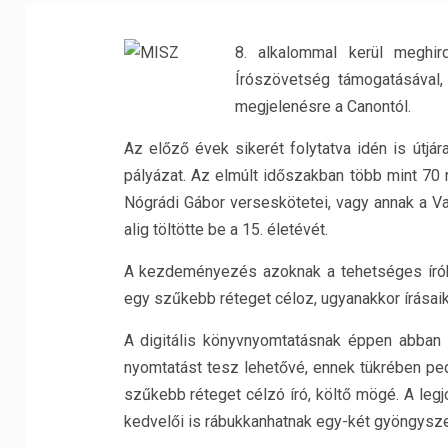
8. alkalommal kerül meghir
Írószövetség támogatásával,
megjelenésre a Canontól.
Az előző évek sikerét folytatva idén is útjá
pályázat. Az elmúlt időszakban több mint 70 
Nógrádi Gábor verseskötetei, vagy annak a Va
alig töltötte be a 15. életévét.
A kezdeményezés azoknak a tehetséges írókn
egy szűkebb réteget céloz, ugyanakkor írásaik
A digitális könyvnyomtatásnak éppen abban 
nyomtatást tesz lehetővé, ennek tükrében ped
szűkebb réteget célzó író, költő mögé. A legj
kedvelői is rábukkanhatnak egy-két gyöngysz