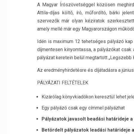
A Magyar Írószövetséggel közösen meghirde
Attila-díjas költő, író, műfordító, bárki je
szervezők már olyan kéziratok szerkesztett
amely mellé már egy Magyarországon működő k
Idén is maximum 12 tehetséges pályázó kap 
díjmentesen kinyomtassa, a pályázókat csak a
pályázat keretein belül megtartott „Legszebb 
Az eredményhirdetésre és díjátadásra a júni
PÁLYÁZATI FELTÉTELEK
Kizárólag könyvkiadókon keresztül lehet je
Egy pályázó csak egy címmel pályázhat
Pályázatok javasolt beadási határideje a
Betördelt pályázatok leadási határideje a