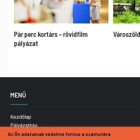
Pár perc kortárs – rövidfilm
Városzöld
pályázat
MENÜ
Kezdőlap
Pályázatírás
Bemutatkozás
Az Ön adatainak védelme fontos a számunkra