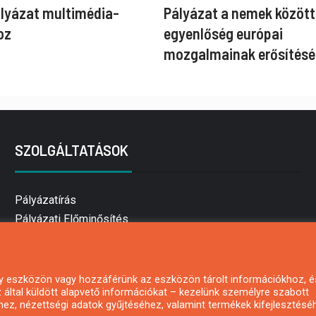
ályázat multimédia-
Pályázat a nemek között
oz
egyenlőség európai
mozgalmainak erősítésé
SZOLGÁLTATÁSOK
Pályázatírás
Pályázati Előminősítés
Pályázati tanácsadás
Pályázatírás vállalkozásoknak
Mezőgazdasági pályázatírás
 egy eszközön vagy hozzáférünk az eszközön tárolt információkhoz, é
által küldött alapvető információkat – kezelünk személyre szabott
Pályázatírás magánszemélyeknek
hez, nézettségi adatok gyűjtéséhez, valamint termékek kifejlesztésé
Pályázatírás civil szervezeteknek