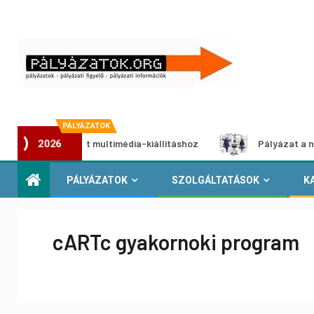
PÁLYÁZATOK
i pályázat multimédia-kiállításhoz
Pályázat a nemek közö
2026
PÁLYÁZATOK
SZOLGÁLTATÁSOK
K
cARTc gyakornoki program