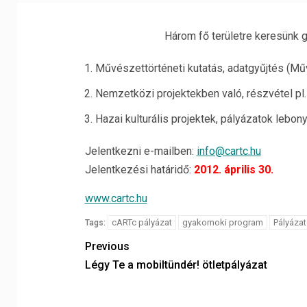
Három fő területre keresünk 
Művészettörténeti kutatás, adatgyűjtés (M
Nemzetközi projektekben való, részvétel pl
Hazai kulturális projektek, pályázatok lebon
Jelentkezni e-mailben:
info@cartc.hu
Jelentkezési határidő:
2012. április 30.
www.cartc.hu
cARTc pályázat
gyakornoki program
Pályáza
Tags:
Previous
Légy Te a mobiltündér! ötletpályázat