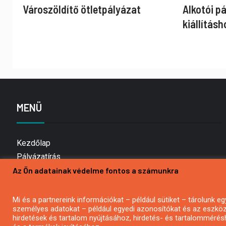
Városzöldítő ötletpályázat
Alkotói p
kiállításh
MENÜ
Kezdőlap
Pályázatírás
Az Ön adatainak védelme fontos a számunkra
Bemutatkozás
Médiaajánlat
Hírlevél feliratkozás
Mi és a partnereink információkat – például sütiket – tárolunk
személyes adatokat – például egyedi azonosítókat és az eszköz 
Impresszum
hirdetések és tartalom nyújtásához, hirdetés- és tartalommérés
Kapcsolat