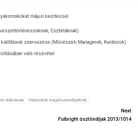
gyakornokokat májusi kezdéssel.
űvészettörténészeknek, Esztétáknak)
. kiállítások szervezése (Művészeti Managerek, Kurátorok)
yolításában való részvétel
tok diákoknak
Pályázatok magánszemélyeknek
Next
Fulbright ösztöndíjak 2013/1014