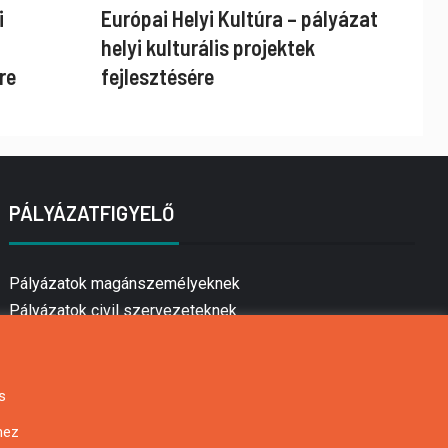
i
Európai Helyi Kultúra – pályázat
helyi kulturális projektek
re
fejlesztésére
PÁLYÁZATFIGYELŐ
Pályázatok magánszemélyeknek
Pályázatok civil szervezeteknek
Pályázatok vállalkozásoknak
Önkormányzati pályázatok
Mezőgazdasági pályázatok
s
Falusi turizmus pályázatok
hez
Napelem pályázatok