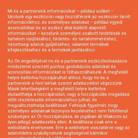
Pályázatírás magánszemélyeknek
Mi és a partnereink információkat – például sütiket –
Pályázatírás civil szervezeteknek
tárolunk egy eszközön vagy hozzáférünk az eszközön tárolt
Pályázatírás önkormányzatoknak
információkhoz, és személyes adatokat – például egyedi
azonosítókat és az eszköz által küldött alapvető
Pályázatfigyelés
információkat – kezelünk személyre szabott hirdetések és
Specifikus pályázatfigyelés vagy hírlevél
tartalom nyújtásához, hirdetés- és tartalomméréshez,
nézettségi adatok gyűjtéséhez, valamint termékek
kifejlesztéséhez és a termékek javításához.
PÁLYÁZATFIGYELŐ
Az Ön engedélyével mi és a partnereink eszközleolvasásos
módszerrel szerzett pontos geolokációs adatokat és
azonosítási információkat is felhasználhatunk. A megfelelő
helyre kattintva hozzájárulhat ahhoz, hogy mi és a
Pályázatok magánszemélyeknek
partnereink a fent leírtak szerint adatkezelést végezzünk.
Pályázatok civil szervezeteknek
Másik lehetőségként a megfelelő helyre kattintva
elutasíthatja a hozzájárulást, vagy a hozzájárulás megadása
Pályázatok vállalkozásoknak
előtt részletesebb információkhoz juthat, és
Önkormányzati pályázatok
megváltoztathatja beállításait. Felhívjuk figyelmét, hogy
személyes adatainak bizonyos kezeléséhez nem feltétlenül
Mezőgazdasági pályázatok
szükséges az Ön hozzájárulása, de jogában áll tiltakozni az
Falusi turizmus pályázatok
ilyen jellegű adatkezelés ellen. A beállításai csak erre a
weboldalra érvényesek. Erre a webhelyre visszatérve vagy az
Napelem pályázatok
adatvédelmi szabályzatunk segítségével bármikor
GINOP pályázatok