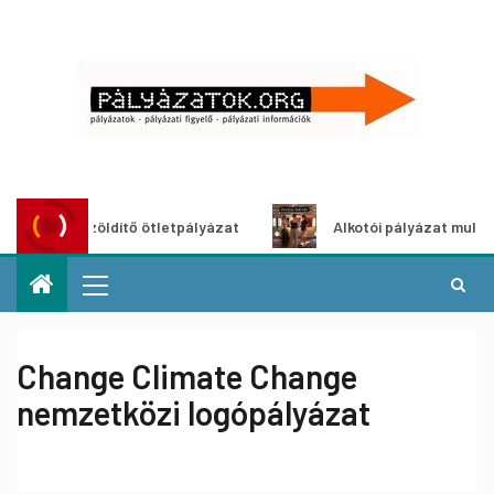
Városzöldítő ötletpályázat
Alkotói pályázat multimédia-k
Change Climate Change
nemzetközi logópályázat