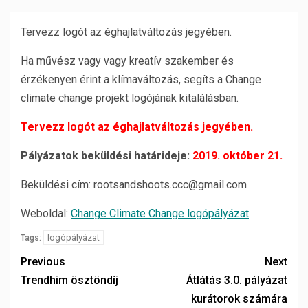
Tervezz logót az éghajlatváltozás jegyében.
Ha művész vagy vagy kreatív szakember és
érzékenyen érint a klímaváltozás, segíts a
Change
climate change projekt logójának kitalálásban.
Tervezz logót az éghajlatváltozás jegyében.
Pályázatok beküldési határideje:
2019. október 21.
Beküldési cím: rootsandshoots.ccc@gmail.com
Weboldal:
Change Climate Change logópályázat
logópályázat
Tags:
Previous
Next
Trendhim ösztöndíj
Átlátás 3.0. pályázat
kurátorok számára