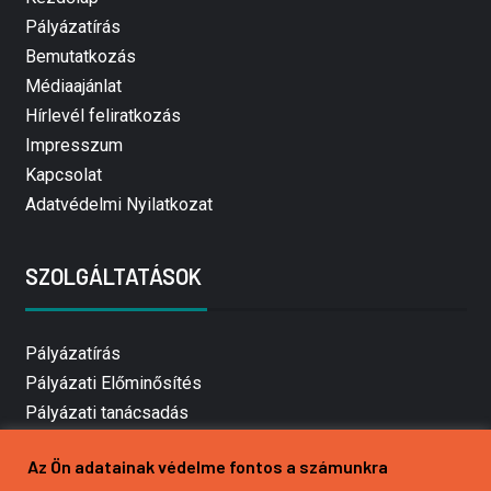
Pályázatírás
Bemutatkozás
Médiaajánlat
Hírlevél feliratkozás
Impresszum
Kapcsolat
Adatvédelmi Nyilatkozat
SZOLGÁLTATÁSOK
Pályázatírás
Pályázati Előminősítés
Pályázati tanácsadás
Pályázatírás vállalkozásoknak
Az Ön adatainak védelme fontos a számunkra
Mezőgazdasági pályázatírás