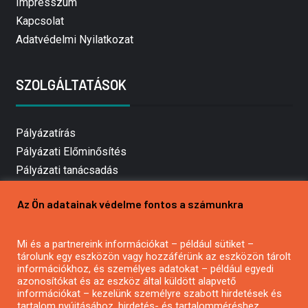
Impresszum
Kapcsolat
Adatvédelmi Nyilatkozat
SZOLGÁLTATÁSOK
Pályázatírás
Pályázati Előminősítés
Pályázati tanácsadás
Pályázatírás vállalkozásoknak
Az Ön adatainak védelme fontos a számunkra
Mezőgazdasági pályázatírás
Pályázatírás magánszemélyeknek
Mi és a partnereink információkat – például sütiket –
Pályázatírás civil szervezeteknek
tárolunk egy eszközön vagy hozzáférünk az eszközön tárolt
Pályázatírás önkormányzatoknak
információkhoz, és személyes adatokat – például egyedi
azonosítókat és az eszköz által küldött alapvető
Pályázatfigyelés
információkat – kezelünk személyre szabott hirdetések és
Specifikus pályázatfigyelés vagy hírlevél
tartalom nyújtásához, hirdetés- és tartalomméréshez,