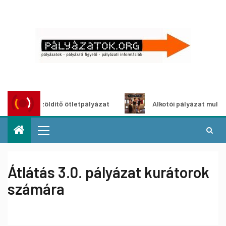
ároszöldítő ötletpályázat
Alkotói pályázat multimédia-kiá
Átlátás 3.0. pályázat kurátorok
számára