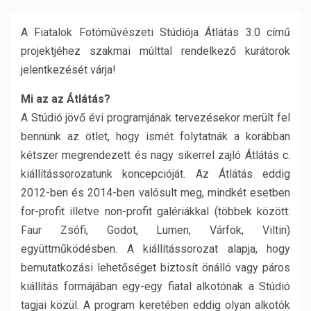
A Fiatalok Fotóművészeti Stúdiója Átlátás 3.0 című
projektjéhez szakmai múlttal rendelkező kurátorok
jelentkezését várja!
Mi az az Átlátás?
A Stúdió jövő évi programjának tervezésekor merült fel
bennünk az ötlet, hogy ismét folytatnák a korábban
kétszer megrendezett és nagy sikerrel zajló Átlátás c.
kiállítássorozatunk koncepcióját. Az Átlátás eddig
2012-ben és 2014-ben valósult meg, mindkét esetben
for-profit illetve non-profit galériákkal (többek között:
Faur Zsófi, Godot, Lumen, Várfok, Viltin)
együttműködésben. A kiállítássorozat alapja, hogy
bemutatkozási lehetőséget biztosít önálló vagy páros
kiállítás formájában egy-egy fiatal alkotónak a Stúdió
tagjai közül. A program keretében eddig olyan alkotók