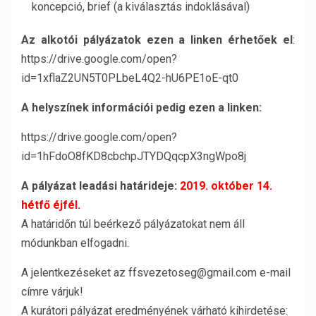
koncepció, brief (a kiválasztás indoklásával)
Az alkotói pályázatok ezen a linken érhetőek el
:
https://drive.google.com/open?
id=1xflaZ2UN5T0PLbeL4Q2-hU6PE1oE-qt0
A helyszínek információi pedig ezen a linken:
https://drive.google.com/open?
id=1hFdoO8fKD8cbchpJTYDQqcpX3ngWpo8j
A pályázat leadási határideje:
2019. október 14.
hétfő éjfél.
A határidőn túl beérkező pályázatokat nem áll
módunkban elfogadni.
A jelentkezéseket az ffsvezetoseg@gmail.com e-mail
címre várjuk!
A kurátori pályázat eredményének várható kihirdetése: