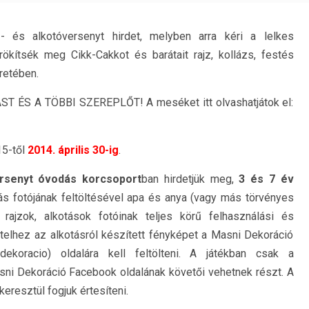
- és alkotóversenyt hirdet, melyben arra kéri a lelkes
ökítsék meg Cikk-Cakkot és barátait rajz, kollázs, festés
retében.
 ÉS A TÖBBI SZEREPLŐT! A meséket itt olvashatjátok el:
15-től
2014. április 30-ig
.
ersenyt óvodás korcsoport
ban hirdetjük meg,
3 és 7 év
ás fotójának feltöltésével apa és anya (vagy más törvényes
rajzok, alkotások fotóinak teljes körű felhasználási és
telhez az alkotásról készített fényképet a Masni Dekoráció
dekoracio) oldalára kell feltölteni. A játékban csak a
sni Dekoráció Facebook oldalának követői vehetnek részt. A
eresztül fogjuk értesíteni.