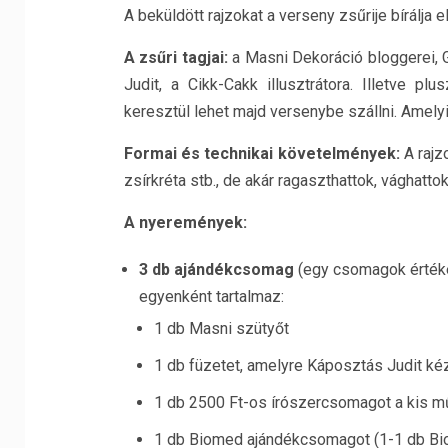
A beküldött rajzokat a verseny zsűrije bírálja e
A zsűri tagjai:
a Masni Dekoráció bloggerei, 
Judit, a Cikk-Cakk illusztrátora. Illetve p
keresztül lehet majd versenybe szállni. Amelyik
Formai és technikai követelmények:
A rajzo
zsírkréta stb., de akár ragaszthattok, vághattok
A nyeremények:
3 db ajándékcsomag
(egy csomagok értéke 
egyenként tartalmaz:
1 db Masni szütyőt
1 db füzetet, amelyre Káposztás Judit kézz
1 db 2500 Ft-os írószercsomagot a kis 
1 db Biomed ajándékcsomagot (1-1 db Bi