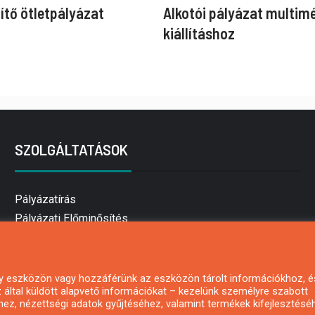
ítő ötletpályázat
Alkotói pályázat multim
kiállításhoz
SZOLGÁLTATÁSOK
Pályázatírás
Pályázati Előminősítés
Pályázati tanácsadás
Pályázatírás vállalkozásoknak
Mezőgazdasági pályázatírás
 egy eszközön vagy hozzáférünk az eszközön tárolt információkhoz, é
által küldött alapvető információkat – kezelünk személyre szabott
Pályázatírás magánszemélyeknek
hez, nézettségi adatok gyűjtéséhez, valamint termékek kifejlesztésé
Pályázatírás civil szervezeteknek