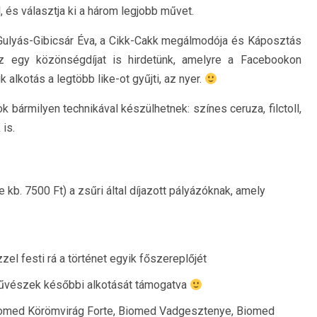
l, és választja ki a három legjobb művet.
Gulyás-Gibicsár Éva, a Cikk-Cakk megálmodója és Káposztás
lusz egy közönségdíjat is hirdetünk, amelyre a Facebookon
 alkotás a legtöbb like-ot gyűjti, az nyer.
k bármilyen technikával készülhetnek: színes ceruza, filctoll,
 is.
kb. 7500 Ft) a zsűri által díjazott pályázóknak, amely
el festi rá a történet egyik főszereplőjét
művészek későbbi alkotását támogatva
omed Körömvirág Forte, Biomed Vadgesztenye, Biomed