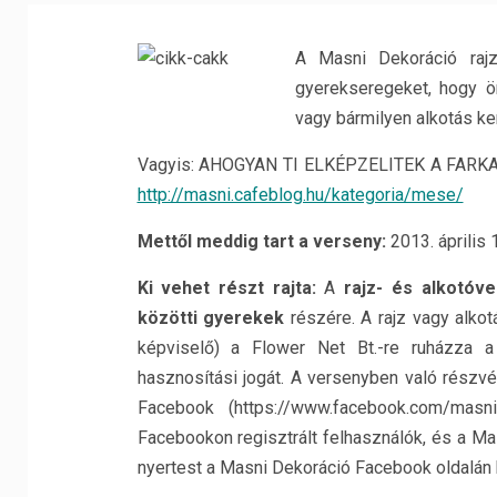
A Masni Dekoráció rajz
gyerekseregeket, hogy ör
vagy bármilyen alkotás ke
Vagyis: AHOGYAN TI ELKÉPZELITEK A FARKAST
http://masni.cafeblog.hu/kategoria/mese/
Mettől meddig tart a verseny:
2013. április 
Ki vehet részt rajta:
A
rajz- és alkotóv
közötti gyerekek
részére. A rajz vagy alkot
képviselő) a Flower Net Bt.-re ruházza a 
hasznosítási jogát. A versenyben való részvé
Facebook (https://www.facebook.com/masni
Facebookon regisztrált felhasználók, és a Ma
nyertest a Masni Dekoráció Facebook oldalán k