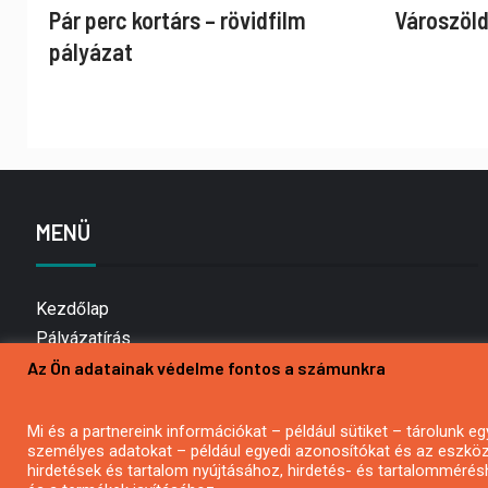
Pár perc kortárs – rövidfilm
Városzöld
pályázat
MENÜ
Kezdőlap
Pályázatírás
Az Ön adatainak védelme fontos a számunkra
Bemutatkozás
Médiaajánlat
Hírlevél feliratkozás
Mi és a partnereink információkat – például sütiket – tárolunk
személyes adatokat – például egyedi azonosítókat és az eszköz 
Impresszum
hirdetések és tartalom nyújtásához, hirdetés- és tartalommérés
Kapcsolat