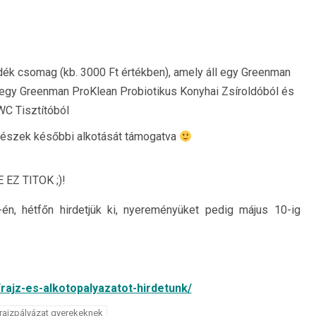
ndék csomag (kb. 3000 Ft értékben), amely áll egy Greenman
 egy Greenman ProKlean Probiotikus Konyhai Zsíroldóból és
C Tisztítóból
vészek későbbi alkotását támogatva
E EZ TITOK ;)!
n, hétfőn hirdetjük ki, nyereményüket pedig május 10-ig
/rajz-es-alkotopalyazatot-hirdetunk/
rajzpályázat gyerekeknek