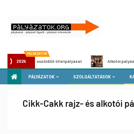
PÁLYÁZATOK
Városzöldítő ötletpályázat
Alkotói pályázat multim
2026
PÁLYÁZATOK
SZOLGÁLTATÁSOK
K
Cikk-Cakk rajz- és alkotói p