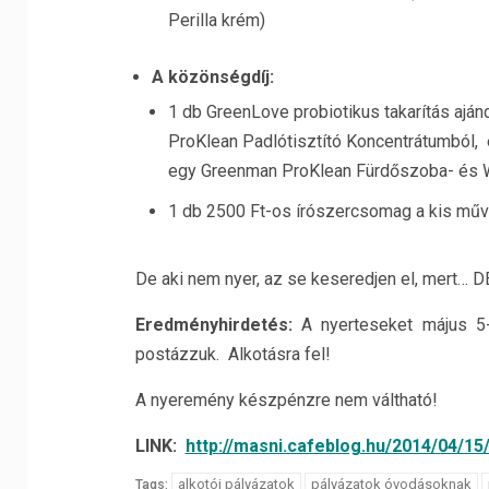
Perilla krém)
A közönségdíj:
1 db GreenLove probiotikus takarítás ajá
ProKlean Padlótisztító Koncentrátumból,
egy Greenman ProKlean Fürdőszoba- és W
1 db 2500 Ft-os írószercsomag a kis mű
De aki nem nyer, az se keseredjen el, mert… D
Eredményhirdetés:
A nyerteseket május 5-é
postázzuk. Alkotásra fel!
A nyeremény készpénzre nem váltható!
LINK:
http://masni.cafeblog.hu/2014/04/15
alkotói pályázatok
pályázatok óvodásoknak
Tags: