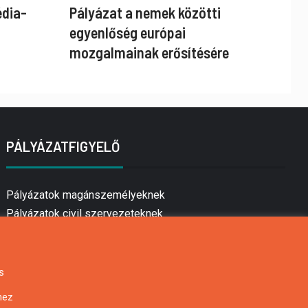
édia-
Pályázat a nemek közötti
egyenlőség európai
mozgalmainak erősítésére
PÁLYÁZATFIGYELŐ
Pályázatok magánszemélyeknek
Pályázatok civil szervezeteknek
Pályázatok vállalkozásoknak
Önkormányzati pályázatok
Mezőgazdasági pályázatok
s
Falusi turizmus pályázatok
hez
Napelem pályázatok