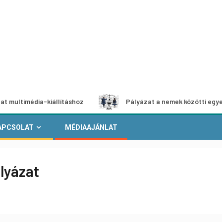
édia-kiállításhoz
Pályázat a nemek közötti egyenlőség eu
APCSOLAT
MÉDIAAJÁNLAT
ályázat