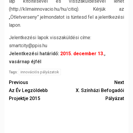
lap kitöltésével és visszaküldésével lehet
(http://klimainnovacio.hu/hu/citiq). Kérjük az
„Ötletverseny” jelmondatot is tüntesd fel a jelentkezési
lapon.
Jelentkezési lapok visszaküldési címe:
smartcity@ppis.hu
Jelentkezési határidő:
2015. december 13.
,
vasárnap éjfél
innovációs pályázatok
Tags:
Previous
Next
Az Év Legzöldebb
X. Színházi Befogadói
Projektje 2015
Pályázat