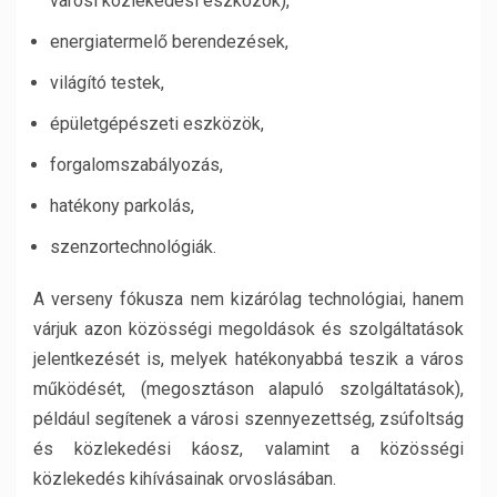
városi közlekedési eszközök),
energiatermelő berendezések,
világító testek,
épületgépészeti eszközök,
forgalomszabályozás,
hatékony parkolás,
szenzortechnológiák.
A verseny fókusza nem kizárólag technológiai, hanem
várjuk azon közösségi megoldások és szolgáltatások
jelentkezését is, melyek hatékonyabbá teszik a város
működését, (megosztáson alapuló szolgáltatások),
például segítenek a városi szennyezettség, zsúfoltság
és közlekedési káosz, valamint a közösségi
közlekedés kihívásainak orvoslásában.