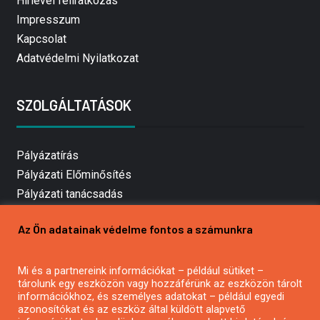
Hírlevél feliratkozás
Impresszum
Kapcsolat
Adatvédelmi Nyilatkozat
SZOLGÁLTATÁSOK
Pályázatírás
Pályázati Előminősítés
Pályázati tanácsadás
Pályázatírás vállalkozásoknak
Az Ön adatainak védelme fontos a számunkra
Mezőgazdasági pályázatírás
Pályázatírás magánszemélyeknek
Mi és a partnereink információkat – például sütiket –
Pályázatírás civil szervezeteknek
tárolunk egy eszközön vagy hozzáférünk az eszközön tárolt
Pályázatírás önkormányzatoknak
információkhoz, és személyes adatokat – például egyedi
azonosítókat és az eszköz által küldött alapvető
Pályázatfigyelés