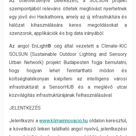
Az ötletversenyre beérkezett, a SOLSUN projekt
szempontjából releváns ötletek meghívást nyerhetnek
egy jövő évi Hackathonra, amely az új infrastruktúra és
hálózat kihasználására keres megoldásokat a
szenzorok, applikációk és big data irányából.
Az angol EnLight® cég által vezetett a Climate-KIC
SOLSUN (Sustainable Outdoor Lighting and Sensory
Urban Network) projekt Budapesten fogja bemutatni,
hogy hogyan lehet fenntartható módon és
költséghatékonyan kiépíteni az intelligens városi
infrastruktúrát a SensorHUB és a meglévő utcai
közvilágítás infrastruktúrájának felhasználásával.
JELENTKEZÉS
Jelentkezni a
www.klimainnovacio.hu
oldalon keresztül,
a következő linken található angol nyelvű, jelentkezési