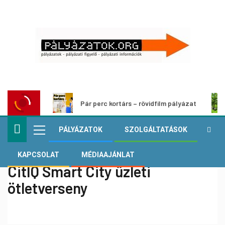
Pár perc kortárs – rövidfilm pályázat
PÁLYÁZATOK
SZOLGÁLTATÁSOK
KAPCSOLAT
MÉDIAAJÁNLAT
CitIQ Smart City üzleti
ötletverseny