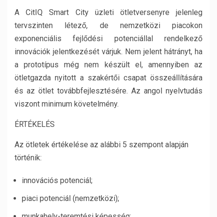
A CitIQ Smart City üzleti ötletversenyre jelenleg
tervszinten létező, de nemzetközi piacokon
exponenciális fejlődési potenciállal rendelkező
innovációk jelentkezését várjuk. Nem jelent hátrányt, ha
a prototípus még nem készült el, amennyiben az
ötletgazda nyitott a szakértői csapat összeállítására
és az ötlet továbbfejlesztésére. Az angol nyelvtudás
viszont minimum követelmény.
ÉRTÉKELÉS
Az ötletek értékelése az alábbi 5 szempont alapján
történik:
innovációs potenciál;
piaci potenciál (nemzetközi);
munkahely-teremtési képesség;