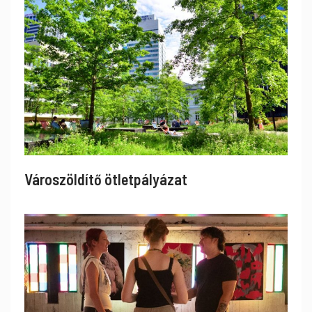
Városzöldítő ötletpályázat