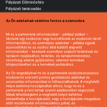
Pályázati Előminősítés
Pályázati tanácsadás
Pályázatírás vállalkozásoknak
Az Ön adatainak védelme fontos a számunkra
Mezőgazdasági pályázatírás
Pályázatírás magánszemélyeknek
Mi és a partnereink információkat – például sütiket –
Pályázatírás civil szervezeteknek
tárolunk egy eszközön vagy hozzáférünk az eszközön tárolt
Pályázatírás önkormányzatoknak
információkhoz, és személyes adatokat – például egyedi
azonosítókat és az eszköz által küldött alapvető
Pályázatfigyelés
információkat – kezelünk személyre szabott hirdetések és
Specifikus pályázatfigyelés vagy hírlevél
tartalom nyújtásához, hirdetés- és tartalomméréshez,
nézettségi adatok gyűjtéséhez, valamint termékek
kifejlesztéséhez és a termékek javításához.
PÁLYÁZATFIGYELŐ
Az Ön engedélyével mi és a partnereink eszközleolvasásos
módszerrel szerzett pontos geolokációs adatokat és
azonosítási információkat is felhasználhatunk. A megfelelő
helyre kattintva hozzájárulhat ahhoz, hogy mi és a
Pályázatok magánszemélyeknek
partnereink a fent leírtak szerint adatkezelést végezzünk.
Pályázatok civil szervezeteknek
Másik lehetőségként a megfelelő helyre kattintva
elutasíthatja a hozzájárulást, vagy a hozzájárulás megadása
Pályázatok vállalkozásoknak
előtt részletesebb információkhoz juthat, és
Önkormányzati pályázatok