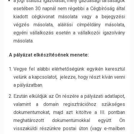
a jogi státusz igazolását, mely gazdasági társaságok
esetében 30 napnál nem régebbi a Cégbíróság által
kiadott cégkivonat másolata vagy a bejegyzési
végzés másolata, aláírási címpéldány másolata,
egyéni vállalkozás esetén a vállalkozói igazolvány
másolata.
A pályázat elkészítésének menete:
Vegye fel alábbi elérhetőségünk egyikén keresztül
velünk a kapcsolatot, jelezze, hogy részt kíván venni
a pályázatban.
Ezután elküldjük az Ön részére a pályázati adatlapot,
valamint a domain regisztrációhoz szükséges
dokumentumokat, majd azt kitöltve a III. pontban
meghatározott dokumentumokkal együtt Ön
visszaküldi részünkre postai úton (vagy e-mailben