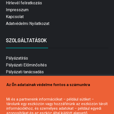
Hírlevél feliratkozás
Impresszum
Kapcsolat
Adatvédelmi Nyilatkozat
SZOLGÁLTATÁSOK
Pályázatírás
Pályázati Előminősítés
Pályázati tanácsadás
Pályázatírás vállalkozásoknak
Az Ön adatainak védelme fontos a számunkra
Mezőgazdasági pályázatírás
Pályázatírás magánszemélyeknek
Mi és a partnereink információkat – például sütiket –
Pályázatírás civil szervezeteknek
tárolunk egy eszközön vagy hozzáférünk az eszközön tárolt
Pályázatírás önkormányzatoknak
információkhoz, és személyes adatokat – például egyedi
azonosítókat és az eszköz által küldött alapvető
Pályázatfigyelés