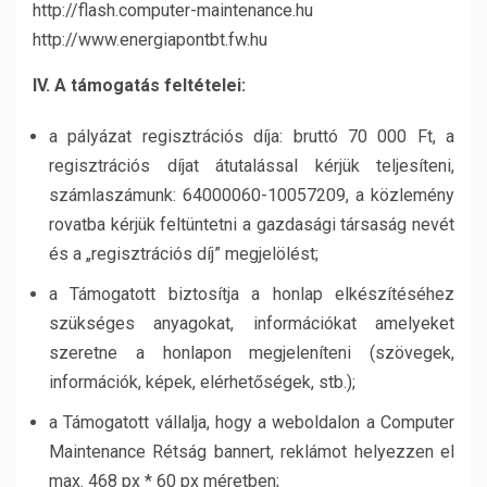
http://flash.computer-maintenance.hu
http://www.energiapontbt.fw.hu
IV. A támogatás feltételei:
a pályázat regisztrációs díja: bruttó 70 000 Ft, a
regisztrációs díjat átutalással kérjük teljesíteni,
számlaszámunk: 64000060-10057209, a közlemény
rovatba kérjük feltüntetni a gazdasági társaság nevét
és a „regisztrációs díj” megjelölést;
a Támogatott biztosítja a honlap elkészítéséhez
szükséges anyagokat, információkat amelyeket
szeretne a honlapon megjeleníteni (szövegek,
információk, képek, elérhetőségek, stb.);
a Támogatott vállalja, hogy a weboldalon a Computer
Maintenance Rétság bannert, reklámot helyezzen el
max. 468 px * 60 px méretben;