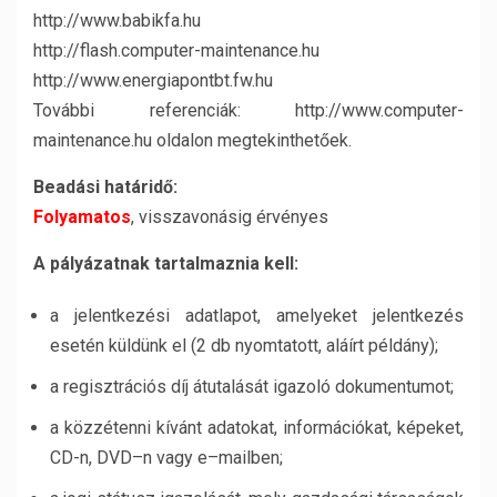
http://www.babikfa.hu
http://flash.computer-maintenance.hu
http://www.energiapontbt.fw.hu
További referenciák: http://www.computer-
maintenance.hu oldalon megtekinthetőek.
Beadási határidő:
Folyamatos
, visszavonásig érvényes
A pályázatnak tartalmaznia kell:
a jelentkezési adatlapot, amelyeket jelentkezés
esetén küldünk el (2 db nyomtatott, aláírt példány);
a regisztrációs díj átutalását igazoló dokumentumot;
a közzétenni kívánt adatokat, információkat, képeket,
CD-n, DVD–n vagy e–mailben;