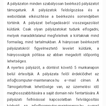
A pályázaton minden szabályosan beérkező pályázatot
támogatunk. A pályázatok feldolgozása és a
weboldalak elkészítése a beérkezés sorrendjében
történik. A pályázat befogadásáról visszaigazolást
küldünk. Csak olyan pályázatokat tudunk elfogadni,
melyek maradéktalanul megfelelnek a kiírtaknak mind
formailag, mind tartalmukban. A hiányosan beérkezett
pályázatokról figyelmeztető levelet küldünk, a
hiányosságok pótlása az abban megadott időpontig
lehetséges.
A nyertes pályázót, a döntést követő 5 munkanapon
belül értesítjük. A pályázata felől érdeklődhet az
info@computer-maintenance.hu e–mail címen. A
Támogatottnak lehetősége van, az üzemelési idő
meghosszabbítására a saját domain név fentartására. A
pályázati felhívással kapcsolatban felvilágosítás
kérhető az info@computer-maintenance.hu e–mail