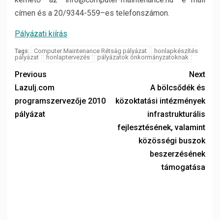
címen és a 20/9344-559–es telefonszámon.
Pályázati kiírás
Computer Maintenance Rétság pályázat
honlapkészítés
Tags:
pályázat
honlaptervezés
pályázatok önkormányzatoknak
Previous
Next
Lazulj.com
A bölcsődék és
programszervezője 2010
közoktatási intézmények
pályázat
infrastrukturális
fejlesztésének, valamint
közösségi buszok
beszerzésének
támogatása