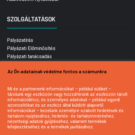
SZOLGÁLTATÁSOK
Pályázatírás
Pályázati Előminősítés
Pályázati tanácsadás
Pályázatírás vállalkozásoknak
Az Ön adatainak védelme fontos a számunkra
Mezőgazdasági pályázatírás
Pályázatírás magánszemélyeknek
Mi és a partnereink információkat – például sütiket –
Pályázatírás civil szervezeteknek
tárolunk egy eszközön vagy hozzáférünk az eszközön tárolt
Pályázatírás önkormányzatoknak
információkhoz, és személyes adatokat – például egyedi
azonosítókat és az eszköz által küldött alapvető
Pályázatfigyelés
információkat – kezelünk személyre szabott hirdetések és
Specifikus pályázatfigyelés vagy hírlevél
tartalom nyújtásához, hirdetés- és tartalomméréshez,
nézettségi adatok gyűjtéséhez, valamint termékek
kifejlesztéséhez és a termékek javításához.
PÁLYÁZATFIGYELŐ