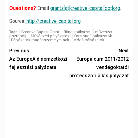
Questions?
Email
grants[at]creative-capital[dot]org
.
Source:
http://creative-capital.org
Creative Capital Grant
filmes pályázat
művészeti
Tags:
ösztöndíj
Művészeti pályázatok
Ösztöndíj pályázatok
Pályázatok magánszemélyeknek
videó pályázatok
Previous
Next
Az EuropeAid nemzetközi
Europaicum 2011/2012
fejlesztési pályázatai
vendégoktatói
professzori állás pályázat