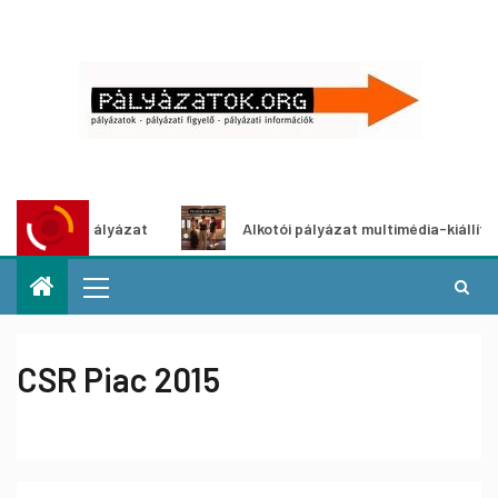
tletpályázat
Alkotói pályázat multimédia-kiállításhoz
CSR Piac 2015