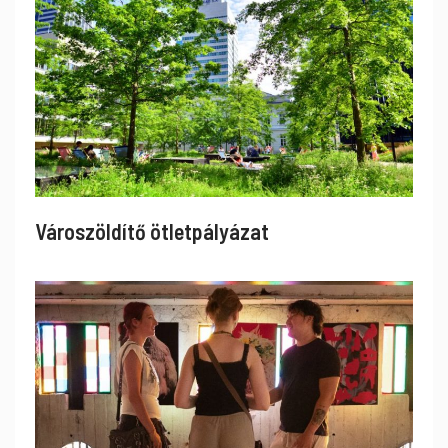
Városzöldítő ötletpályázat