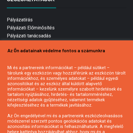
Pályázatírás
Pályázati Előminősítés
Pályázati tanácsadás
Pályázatírás vállalkozásoknak
Az Ön adatainak védelme fontos a számunkra
Mezőgazdasági pályázatírás
Pályázatírás magánszemélyeknek
Mi és a partnereink információkat – például sütiket –
Pályázatírás civil szervezeteknek
tárolunk egy eszközön vagy hozzáférünk az eszközön tárolt
Pályázatírás önkormányzatoknak
információkhoz, és személyes adatokat – például egyedi
azonosítókat és az eszköz által küldött alapvető
Pályázatfigyelés
információkat – kezelünk személyre szabott hirdetések és
Specifikus pályázatfigyelés vagy hírlevél
tartalom nyújtásához, hirdetés- és tartalomméréshez,
nézettségi adatok gyűjtéséhez, valamint termékek
kifejlesztéséhez és a termékek javításához.
PÁLYÁZATFIGYELŐ
Az Ön engedélyével mi és a partnereink eszközleolvasásos
módszerrel szerzett pontos geolokációs adatokat és
azonosítási információkat is felhasználhatunk. A megfelelő
helyre kattintva hozzájárulhat ahhoz, hogy mi és a
Pályázatok magánszemélyeknek