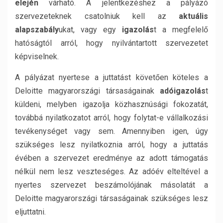
elején
várható. A jelentkezéshez a pályázó
szervezeteknek csatolniuk kell az
aktuális
alapszabály
ukat, vagy egy
igazolás
t a megfelelő
hatóságtól arról, hogy nyilvántartott szervezetet
képviselnek.
A pályázat nyertese a juttatást követően köteles a
Deloitte magyarországi társaságainak
adóigazolás
t
küldeni, melyben igazolja közhasznúsági fokozatát,
továbbá nyilatkozatot arról, hogy folytat-e vállalkozási
tevékenységet vagy sem. Amennyiben igen, úgy
szükséges lesz nyilatkoznia arról, hogy a juttatás
évében a szervezet eredménye az adott támogatás
nélkül nem lesz veszteséges. Az adóév elteltével a
nyertes szervezet beszámolójának másolatát a
Deloitte magyarországi társaságainak szükséges lesz
eljuttatni.