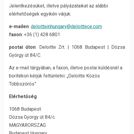
Jelentkezésüket, illetve pályázataikat az alábbi
elérhetőségek egyikén várjuk:
e-mailen
:
deloitteinhungary@deloittece.com
faxon
: +36 (1) 428 6801
postai úton
: Deloitte Zrt. | 1068 Budapest | Dózsa
György út 84/C.
Az e-mail tárgyában, a faxon, illetve postai küldésnél a
borítékon kérjük feltüntetni: „Deloitte Közös
Többszörös”
Elérhetőség
1068 Budapest
Dózsa György út 84/c
MAGYARORSZAG
Budapest Hungary