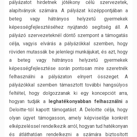
pályázatot hirdetnek jótékony célú szervezetek,
alapítványok számára. A pályázat középpontjában a
beteg vagy hátrányos helyzetű gyermekek
képességfejlesztéséhez nyújtandó segítség áll. A
pályázó szervezeteknél döntő szempont a támogatás
célja, vagyis elvárás a pályázókkal szemben, hogy
röviden mutassák be jelenlegi munkájukat, és azt, hogy
a beteg vagy hátrányos helyzetű gyermekek
képességfejlesztése során pontosan mire szeretnék
felhasználni a pályázaton elnyert összeget. A
pályázókkal szemben támasztott további hangsúlyos
feltétel, hogy dolgozzanak ki egy koncepciót arra,
hogyan tudják a
leghatékonyabban felhasználni
a
Deloitte-tól kapott támogatást. A Deloitte célja, hogy
olyan ügyet támogasson, amely képviselője konkrét
elképzeléssel rendelkezik arról, hogyan tud hatékonyan
és átláthatóan rendelkezni a számára biztosított