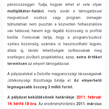
pénzösszeggel. Tudja, hogyan érhet el vele olyan
multiplikátor-hatást
, mely során a támogatással
megvalósult eszköz vagy program önmagán
túlmutatóan nem pusztán a közvetlen felhasználóira
van hatással, hanem egy tágabb közösség is profitál
belőle. Fontosnak tartja, hogy a program/eszköz
széles közönség számára is hasznosítható legyen,
általa új, távlati lehetőségek nyílhassanak meg
esetleges jövőbeli projektekhez, azaz,
extra értéket
teremtsen
az elnyert támogatással.
A pályázatokat a Deloitte magyarországi társaságainak
Jótékonysági Bizottsága bírálja el.
Az elnyerhető
legmagasabb összeg 3 millió forint.
A pályázat beküldésének határideje:
2011. február
14. hétfő 18 óra
.
Az eredményhirdetés
2011. március