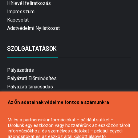
Hírlevél feliratkozás
Impresszum
Kapcsolat
Adatvédelmi Nyilatkozat
SZOLGÁLTATÁSOK
Pályázatírás
Pályázati Előminősítés
Pályázati tanácsadás
Pályázatírás vállalkozásoknak
Az Ön adatainak védelme fontos a számunkra
Mezőgazdasági pályázatírás
Pályázatírás magánszemélyeknek
Mi és a partnereink információkat – például sütiket –
Pályázatírás civil szervezeteknek
tárolunk egy eszközön vagy hozzáférünk az eszközön tárolt
Pályázatírás önkormányzatoknak
információkhoz, és személyes adatokat – például egyedi
azonosítókat és az eszköz által küldött alapvető
Pályázatfigyelés