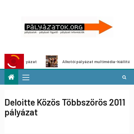
letpályázat
Alkotói pályázat multimédia-kiállításhoz
Deloitte Közös Többszörös 2011
pályázat