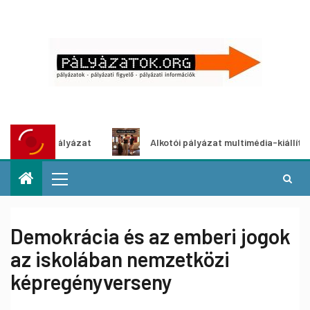
tletpályázat
Alkotói pályázat multimédia-kiállításhoz
Demokrácia és az emberi jogok
az iskolában nemzetközi
képregényverseny