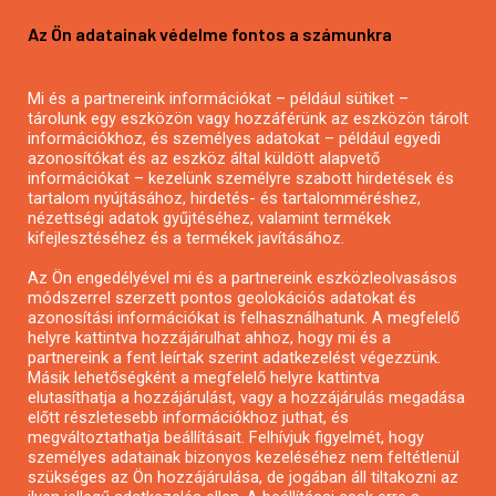
Pályázatírás vállalkozásoknak
Az Ön adatainak védelme fontos a számunkra
Mezőgazdasági pályázatírás
Pályázatírás magánszemélyeknek
Mi és a partnereink információkat – például sütiket –
Pályázatírás civil szervezeteknek
tárolunk egy eszközön vagy hozzáférünk az eszközön tárolt
Pályázatírás önkormányzatoknak
információkhoz, és személyes adatokat – például egyedi
azonosítókat és az eszköz által küldött alapvető
Pályázatfigyelés
információkat – kezelünk személyre szabott hirdetések és
Specifikus pályázatfigyelés vagy hírlevél
tartalom nyújtásához, hirdetés- és tartalomméréshez,
nézettségi adatok gyűjtéséhez, valamint termékek
kifejlesztéséhez és a termékek javításához.
PÁLYÁZATFIGYELŐ
Az Ön engedélyével mi és a partnereink eszközleolvasásos
módszerrel szerzett pontos geolokációs adatokat és
azonosítási információkat is felhasználhatunk. A megfelelő
helyre kattintva hozzájárulhat ahhoz, hogy mi és a
Pályázatok magánszemélyeknek
partnereink a fent leírtak szerint adatkezelést végezzünk.
Pályázatok civil szervezeteknek
Másik lehetőségként a megfelelő helyre kattintva
elutasíthatja a hozzájárulást, vagy a hozzájárulás megadása
Pályázatok vállalkozásoknak
előtt részletesebb információkhoz juthat, és
Önkormányzati pályázatok
megváltoztathatja beállításait. Felhívjuk figyelmét, hogy
személyes adatainak bizonyos kezeléséhez nem feltétlenül
Mezőgazdasági pályázatok
szükséges az Ön hozzájárulása, de jogában áll tiltakozni az
Falusi turizmus pályázatok