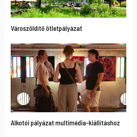
Városzöldítő ötletpályázat
Alkotói pályázat multimédia-kiállításhoz