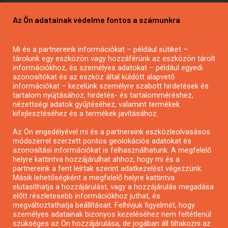
Pályázatírás vállalkozásoknak
Az Ön adatainak védelme fontos a számunkra
Mezőgazdasági pályázatírás
Pályázatírás magánszemélyeknek
Mi és a partnereink információkat – például sütiket –
Pályázatírás civil szervezeteknek
tárolunk egy eszközön vagy hozzáférünk az eszközön tárolt
Pályázatírás önkormányzatoknak
információkhoz, és személyes adatokat – például egyedi
azonosítókat és az eszköz által küldött alapvető
Pályázatfigyelés
információkat – kezelünk személyre szabott hirdetések és
Specifikus pályázatfigyelés vagy hírlevél
tartalom nyújtásához, hirdetés- és tartalomméréshez,
nézettségi adatok gyűjtéséhez, valamint termékek
kifejlesztéséhez és a termékek javításához.
PÁLYÁZATFIGYELŐ
Az Ön engedélyével mi és a partnereink eszközleolvasásos
módszerrel szerzett pontos geolokációs adatokat és
azonosítási információkat is felhasználhatunk. A megfelelő
helyre kattintva hozzájárulhat ahhoz, hogy mi és a
Pályázatok magánszemélyeknek
partnereink a fent leírtak szerint adatkezelést végezzünk.
Pályázatok civil szervezeteknek
Másik lehetőségként a megfelelő helyre kattintva
elutasíthatja a hozzájárulást, vagy a hozzájárulás megadása
Pályázatok vállalkozásoknak
előtt részletesebb információkhoz juthat, és
Önkormányzati pályázatok
megváltoztathatja beállításait. Felhívjuk figyelmét, hogy
személyes adatainak bizonyos kezeléséhez nem feltétlenül
Mezőgazdasági pályázatok
szükséges az Ön hozzájárulása, de jogában áll tiltakozni az