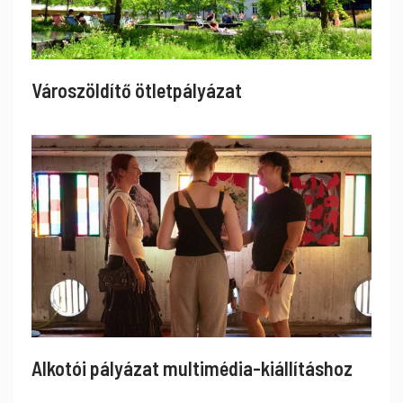
Városzöldítő ötletpályázat
Alkotói pályázat multimédia-kiállításhoz