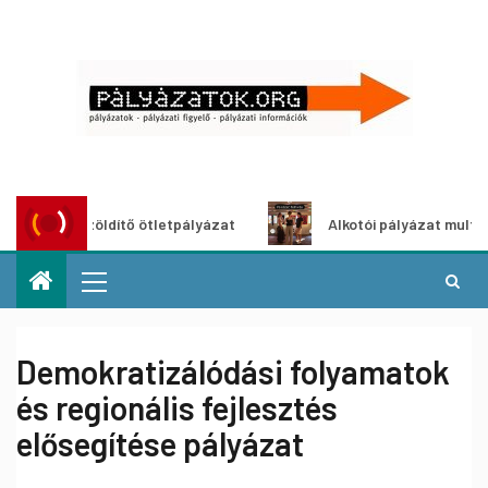
Városzöldítő ötletpályázat
Alkotói pályázat multimédia-ki
Demokratizálódási folyamatok
és regionális fejlesztés
elősegítése pályázat