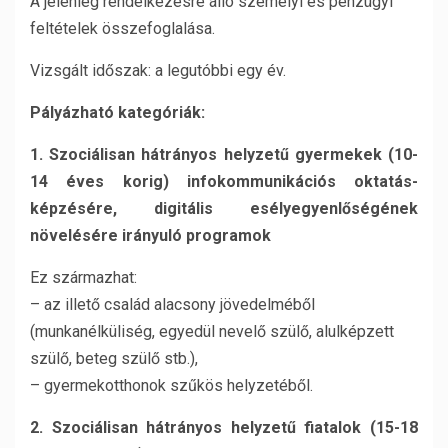
A jelenleg rendelkezésre álló személyi és pénzügyi
feltételek összefoglalása.
Vizsgált időszak: a legutóbbi egy év.
Pályázható kategóriák:
1. Szociálisan hátrányos helyzetű gyermekek (10-
14 éves korig) infokommunikációs oktatás-
képzésére, digitális esélyegyenlőségének
növelésére irányuló programok
Ez származhat:
– az illető család alacsony jövedelméből
(munkanélküliség, egyedül nevelő szülő, alulképzett
szülő, beteg szülő stb.),
– gyermekotthonok szűkös helyzetéből.
2. Szociálisan hátrányos helyzetű fiatalok (15-18