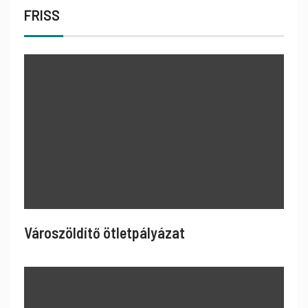
FRISS
Városzöldítő ötletpályázat