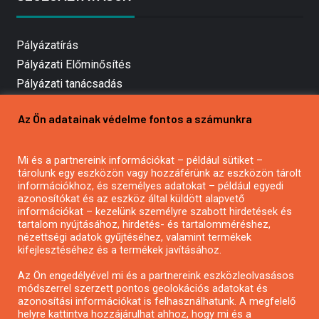
Pályázatírás
Pályázati Előminősítés
Pályázati tanácsadás
Pályázatírás vállalkozásoknak
Az Ön adatainak védelme fontos a számunkra
Mezőgazdasági pályázatírás
Pályázatírás magánszemélyeknek
Mi és a partnereink információkat – például sütiket –
Pályázatírás civil szervezeteknek
tárolunk egy eszközön vagy hozzáférünk az eszközön tárolt
Pályázatírás önkormányzatoknak
információkhoz, és személyes adatokat – például egyedi
azonosítókat és az eszköz által küldött alapvető
Pályázatfigyelés
információkat – kezelünk személyre szabott hirdetések és
Specifikus pályázatfigyelés vagy hírlevél
tartalom nyújtásához, hirdetés- és tartalomméréshez,
nézettségi adatok gyűjtéséhez, valamint termékek
kifejlesztéséhez és a termékek javításához.
PÁLYÁZATFIGYELŐ
Az Ön engedélyével mi és a partnereink eszközleolvasásos
módszerrel szerzett pontos geolokációs adatokat és
azonosítási információkat is felhasználhatunk. A megfelelő
helyre kattintva hozzájárulhat ahhoz, hogy mi és a
Pályázatok magánszemélyeknek