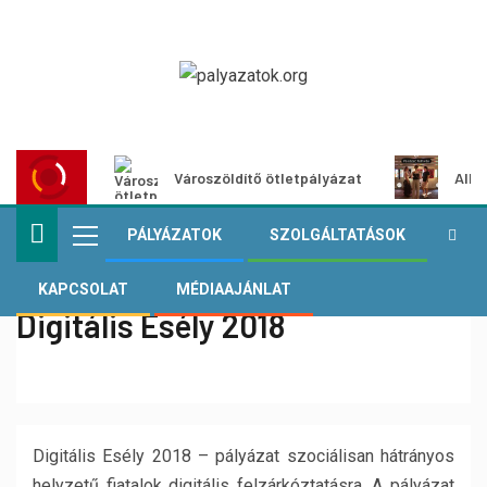
Városzöldítő ötletpályázat
Alko
PÁLYÁZATOK
SZOLGÁLTATÁSOK
KAPCSOLAT
MÉDIAAJÁNLAT
Digitális Esély 2018
Digitális Esély 2018 – pályázat szociálisan hátrányos
helyzetű fiatalok digitális felzárkóztatásra. A pályázat