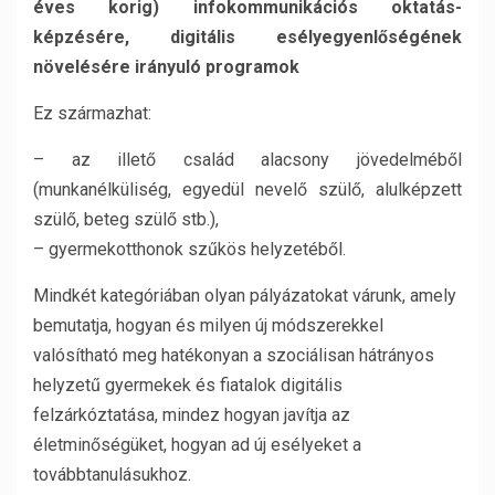
éves korig) infokommunikációs oktatás-
képzésére, digitális esélyegyenlőségének
növelésére irányuló programok
Ez származhat:
– az illető család alacsony jövedelméből
(munkanélküliség, egyedül nevelő szülő, alulképzett
szülő, beteg szülő stb.),
– gyermekotthonok szűkös helyzetéből.
Mindkét kategóriában olyan pályázatokat várunk, amely
bemutatja, hogyan és milyen új módszerekkel
valósítható meg hatékonyan a szociálisan hátrányos
helyzetű gyermekek és fiatalok digitális
felzárkóztatása, mindez hogyan javítja az
életminőségüket, hogyan ad új esélyeket a
továbbtanulásukhoz.