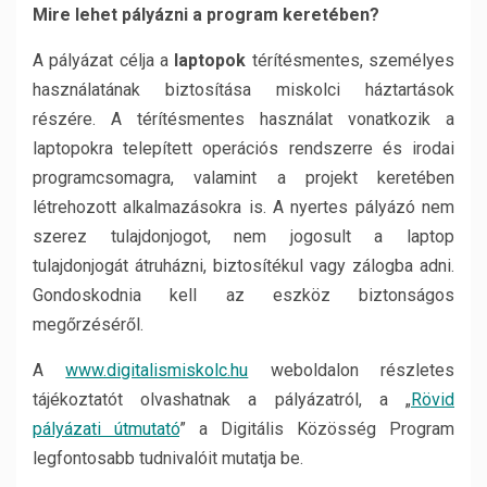
Mire lehet pályázni a program keretében?
A pályázat célja a
laptopok
térítésmentes, személyes
használatának biztosítása miskolci háztartások
részére. A térítésmentes használat vonatkozik a
laptopokra telepített operációs rendszerre és irodai
programcsomagra, valamint a projekt keretében
létrehozott alkalmazásokra is. A nyertes pályázó nem
szerez tulajdonjogot, nem jogosult a laptop
tulajdonjogát átruházni, biztosítékul vagy zálogba adni.
Gondoskodnia kell az eszköz biztonságos
megőrzéséről.
A
www.digitalismiskolc.hu
weboldalon részletes
tájékoztatót olvashatnak a pályázatról, a „
Rövid
pályázati útmutató
” a Digitális Közösség Program
legfontosabb tudnivalóit mutatja be.