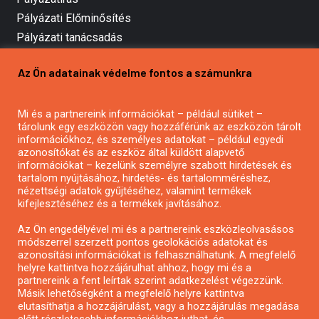
Pályázati Előminősítés
Pályázati tanácsadás
Pályázatírás vállalkozásoknak
Az Ön adatainak védelme fontos a számunkra
Mezőgazdasági pályázatírás
Pályázatírás magánszemélyeknek
Mi és a partnereink információkat – például sütiket –
Pályázatírás civil szervezeteknek
tárolunk egy eszközön vagy hozzáférünk az eszközön tárolt
Pályázatírás önkormányzatoknak
információkhoz, és személyes adatokat – például egyedi
azonosítókat és az eszköz által küldött alapvető
Pályázatfigyelés
információkat – kezelünk személyre szabott hirdetések és
Specifikus pályázatfigyelés vagy hírlevél
tartalom nyújtásához, hirdetés- és tartalomméréshez,
nézettségi adatok gyűjtéséhez, valamint termékek
kifejlesztéséhez és a termékek javításához.
PÁLYÁZATFIGYELŐ
Az Ön engedélyével mi és a partnereink eszközleolvasásos
módszerrel szerzett pontos geolokációs adatokat és
azonosítási információkat is felhasználhatunk. A megfelelő
helyre kattintva hozzájárulhat ahhoz, hogy mi és a
Pályázatok magánszemélyeknek
partnereink a fent leírtak szerint adatkezelést végezzünk.
Pályázatok civil szervezeteknek
Másik lehetőségként a megfelelő helyre kattintva
elutasíthatja a hozzájárulást, vagy a hozzájárulás megadása
Pályázatok vállalkozásoknak