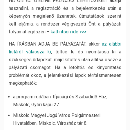
HA ÖN AZ ONLINE PÁLYÁZÁS LEHETŐSÉGÉT akarja
használni, a regisztráció és a bejelentkezés után a
képernyőn megjelenő üzenetek, útmutatások szerint
kell eljárnia, a rendszer végigvezeti Önt a pályázati
folyamat egészén –
kattintson ide >>>
HA ÍRÁSBAN ADJA BE PÁLYÁZATÁT, akkor
az alábbi
listáról válassza ki
, töltse le és nyomtassa ki a
szükséges űrlapokat, majd kitöltés után állítsa össze a
pályázati csomagot. Ha a letöltés és kinyomtatás
problémát okoz, a jelentkezési lapok térítésmentesen
megkaphatók:
a programirodában: Ifjúsági és Szabadidő Ház,
Miskolc, Győri kapu 27.
Miskolc Megyei Jogú Város Polgármesteri
Hivatalában, Miskolc, Városház tér 8.