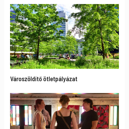
Városzöldítő ötletpályázat