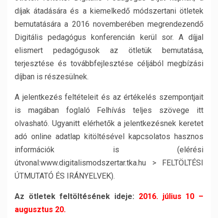
díjak átadására és a kiemelkedő módszertani ötletek
bemutatására a 2016 novemberében megrendezendő
Digitális pedagógus konferencián kerül sor. A díjjal
elismert pedagógusok az ötletük bemutatása,
terjesztése és továbbfejlesztése céljából megbízási
díjban is részesülnek.
A jelentkezés feltételeit és az értékelés szempontjait
is magában foglaló Felhívás teljes szövege itt
olvasható. Ugyanitt elérhetők a jelentkezésnek keretet
adó online adatlap kitöltésével kapcsolatos hasznos
információk is (elérési
útvonal:www.digitalismodszertar.tka.hu > FELTÖLTÉSI
ÚTMUTATÓ ÉS IRÁNYELVEK).
Az ötletek feltöltésének ideje:
2016. július 10 –
augusztus 20.