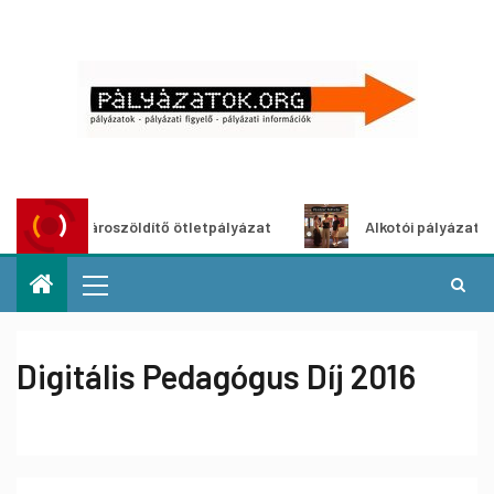
Városzöldítő ötletpályázat
Alkotói pályázat multimédi
Digitális Pedagógus Díj 2016