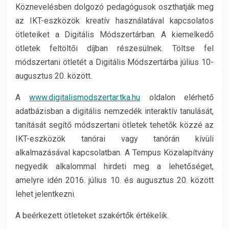
Köznevelésben dolgozó pedagógusok oszthatják meg
az IKT-eszközök kreatív használatával kapcsolatos
ötleteiket a Digitális Módszertárban. A kiemelkedő
ötletek feltöltői díjban részesülnek. Töltse fel
módszertani ötletét a Digitális Módszertárba július 10-
augusztus 20. között.
A
www.digitalismodszertar.tka.hu
oldalon elérhető
adatbázisban a digitális nemzedék interaktív tanulását,
tanítását segítő módszertani ötletek tehetők közzé az
IKT-eszközök tanórai vagy tanórán kívüli
alkalmazásával kapcsolatban. A Tempus Közalapítvány
negyedik alkalommal hirdeti meg a lehetőséget,
amelyre idén 2016. július 10. és augusztus 20. között
lehet jelentkezni.
A beérkezett ötleteket szakértők értékelik.