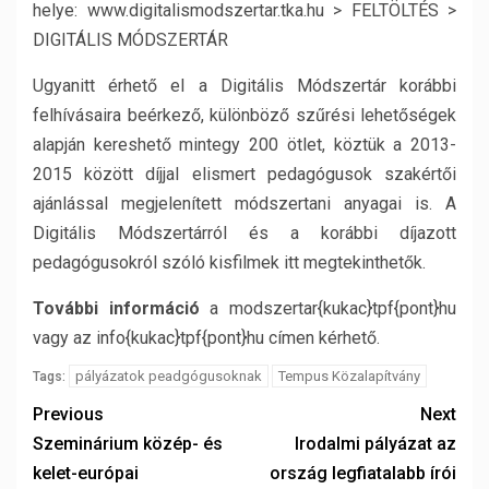
helye: www.digitalismodszertar.tka.hu > FELTÖLTÉS >
DIGITÁLIS MÓDSZERTÁR
Ugyanitt érhető el a Digitális Módszertár korábbi
felhívásaira beérkező, különböző szűrési lehetőségek
alapján kereshető mintegy 200 ötlet, köztük a 2013-
2015 között díjjal elismert pedagógusok szakértői
ajánlással megjelenített módszertani anyagai is. A
Digitális Módszertárról és a korábbi díjazott
pedagógusokról szóló kisfilmek itt megtekinthetők.
További információ
a modszertar{kukac}tpf{pont}hu
vagy az info{kukac}tpf{pont}hu címen kérhető.
pályázatok peadgógusoknak
Tempus Közalapítvány
Tags:
Previous
Next
Szeminárium közép- és
Irodalmi pályázat az
kelet-európai
ország legfiatalabb írói