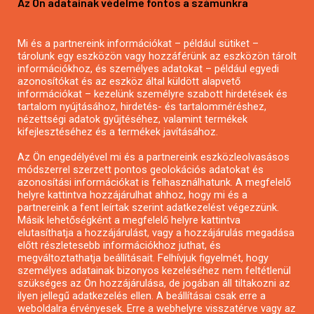
Az Ön adatainak védelme fontos a számunkra
Mezőgazdasági pályázatírás
Pályázatírás magánszemélyeknek
Mi és a partnereink információkat – például sütiket –
Pályázatírás civil szervezeteknek
tárolunk egy eszközön vagy hozzáférünk az eszközön tárolt
Pályázatírás önkormányzatoknak
információkhoz, és személyes adatokat – például egyedi
azonosítókat és az eszköz által küldött alapvető
Pályázatfigyelés
információkat – kezelünk személyre szabott hirdetések és
Specifikus pályázatfigyelés vagy hírlevél
tartalom nyújtásához, hirdetés- és tartalomméréshez,
nézettségi adatok gyűjtéséhez, valamint termékek
kifejlesztéséhez és a termékek javításához.
PÁLYÁZATFIGYELŐ
Az Ön engedélyével mi és a partnereink eszközleolvasásos
módszerrel szerzett pontos geolokációs adatokat és
azonosítási információkat is felhasználhatunk. A megfelelő
helyre kattintva hozzájárulhat ahhoz, hogy mi és a
Pályázatok magánszemélyeknek
partnereink a fent leírtak szerint adatkezelést végezzünk.
Pályázatok civil szervezeteknek
Másik lehetőségként a megfelelő helyre kattintva
elutasíthatja a hozzájárulást, vagy a hozzájárulás megadása
Pályázatok vállalkozásoknak
előtt részletesebb információkhoz juthat, és
Önkormányzati pályázatok
megváltoztathatja beállításait. Felhívjuk figyelmét, hogy
személyes adatainak bizonyos kezeléséhez nem feltétlenül
Mezőgazdasági pályázatok
szükséges az Ön hozzájárulása, de jogában áll tiltakozni az
Falusi turizmus pályázatok
ilyen jellegű adatkezelés ellen. A beállításai csak erre a
weboldalra érvényesek. Erre a webhelyre visszatérve vagy az
Napelem pályázatok