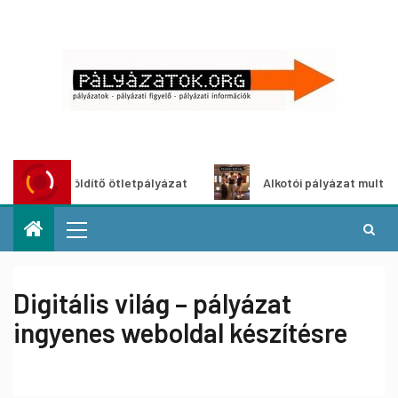
roszöldítő ötletpályázat
Alkotói pályázat multimédia-kiál
Digitális világ – pályázat
ingyenes weboldal készítésre