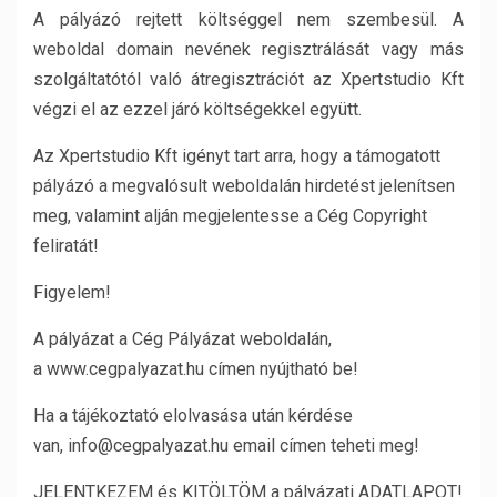
A pályázó rejtett költséggel nem szembesül. A
weboldal domain nevének regisztrálását vagy más
szolgáltatótól való átregisztrációt az Xpertstudio Kft
végzi el az ezzel járó költségekkel együtt.
Az Xpertstudio Kft igényt tart arra, hogy a támogatott
pályázó a megvalósult weboldalán hirdetést jelenítsen
meg, valamint alján megjelentesse a Cég Copyright
feliratát!
Figyelem!
A pályázat a Cég Pályázat weboldalán,
a www.cegpalyazat.hu címen nyújtható be!
Ha a tájékoztató elolvasása után kérdése
van, info@cegpalyazat.hu email címen teheti meg!
JELENTKEZEM és KITÖLTÖM a pályázati ADATLAPOT!