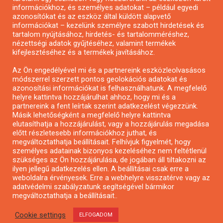
Pályázatírás önkormányzatoknak
információkhoz, és személyes adatokat – például egyedi
azonosítókat és az eszköz által küldött alapvető
Pályázatfigyelés
információkat – kezelünk személyre szabott hirdetések és
Specifikus pályázatfigyelés vagy hírlevél
tartalom nyújtásához, hirdetés- és tartalomméréshez,
nézettségi adatok gyűjtéséhez, valamint termékek
kifejlesztéséhez és a termékek javításához.
PÁLYÁZATFIGYELŐ
Az Ön engedélyével mi és a partnereink eszközleolvasásos
módszerrel szerzett pontos geolokációs adatokat és
azonosítási információkat is felhasználhatunk. A megfelelő
helyre kattintva hozzájárulhat ahhoz, hogy mi és a
Pályázatok magánszemélyeknek
partnereink a fent leírtak szerint adatkezelést végezzünk.
Pályázatok civil szervezeteknek
Másik lehetőségként a megfelelő helyre kattintva
elutasíthatja a hozzájárulást, vagy a hozzájárulás megadása
Pályázatok vállalkozásoknak
előtt részletesebb információkhoz juthat, és
Önkormányzati pályázatok
megváltoztathatja beállításait. Felhívjuk figyelmét, hogy
személyes adatainak bizonyos kezeléséhez nem feltétlenül
Mezőgazdasági pályázatok
szükséges az Ön hozzájárulása, de jogában áll tiltakozni az
Falusi turizmus pályázatok
ilyen jellegű adatkezelés ellen. A beállításai csak erre a
weboldalra érvényesek. Erre a webhelyre visszatérve vagy az
Napelem pályázatok
adatvédelmi szabályzatunk segítségével bármikor
GINOP pályázatok
megváltoztathatja a beállításait..
Cookie settings
ELFOGADOM