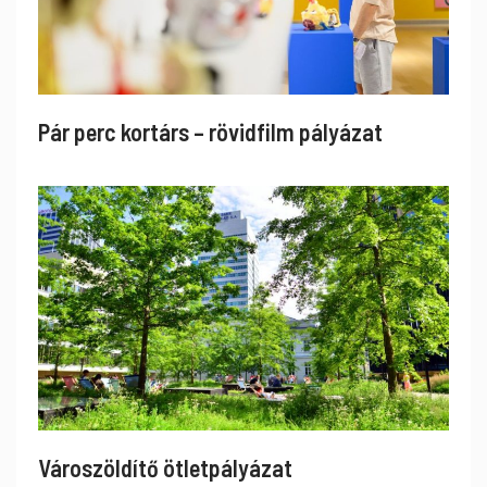
Pár perc kortárs – rövidfilm pályázat
Városzöldítő ötletpályázat