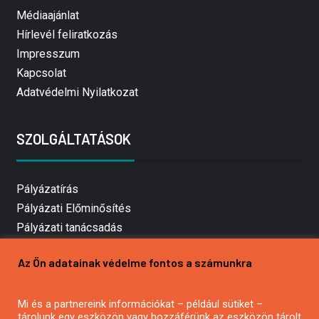
Médiaajánlat
Hírlevél feliratkozás
Impresszum
Kapcsolat
Adatvédelmi Nyilatkozat
SZOLGÁLTATÁSOK
Pályázatírás
Pályázati Előminősítés
Pályázati tanácsadás
Pályázatírás vállalkozásoknak
Az Ön adatainak védelme fontos a számunkra
Mezőgazdasági pályázatírás
Pályázatírás magánszemélyeknek
Mi és a partnereink információkat – például sütiket –
Pályázatírás civil szervezeteknek
tárolunk egy eszközön vagy hozzáférünk az eszközön tárolt