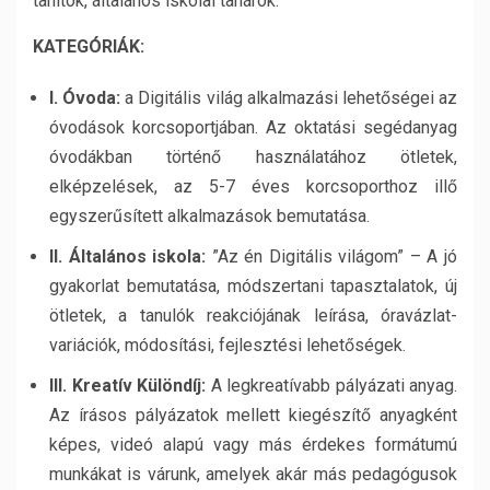
tanítók, általános iskolai tanárok.
KATEGÓRIÁK:
I. Óvoda:
a Digitális világ alkalmazási lehetőségei az
óvodások korcsoportjában. Az oktatási segédanyag
óvodákban történő használatához ötletek,
elképzelések, az 5-7 éves korcsoporthoz illő
egyszerűsített alkalmazások bemutatása.
II. Általános iskola:
”Az én Digitális világom” – A jó
gyakorlat bemutatása, módszertani tapasztalatok, új
ötletek, a tanulók reakciójának leírása, óravázlat-
variációk, módosítási, fejlesztési lehetőségek.
III. Kreatív Különdíj:
A legkreatívabb pályázati anyag.
Az írásos pályázatok mellett kiegészítő anyagként
képes, videó alapú vagy más érdekes formátumú
munkákat is várunk, amelyek akár más pedagógusok