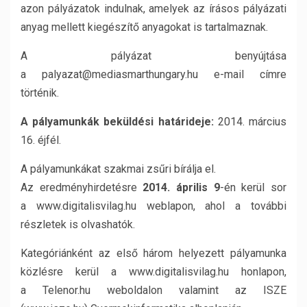
azon pályázatok indulnak, amelyek az írásos pályázati
anyag mellett kiegészítő anyagokat is tartalmaznak.
A pályázat benyújtása
a palyazat@mediasmarthungary.hu e-mail címre
történik.
A pályamunkák beküldési határideje:
2014. március
16. éjfél.
A pályamunkákat szakmai zsűri bírálja el.
Az eredményhirdetésre
2014. április 9
-én kerül sor
a www.digitalisvilag.hu weblapon, ahol a további
részletek is olvashatók.
Kategóriánként az első három helyezett pályamunka
közlésre kerül a www.digitalisvilag.hu honlapon,
a Telenor.hu weboldalon valamint az ISZE