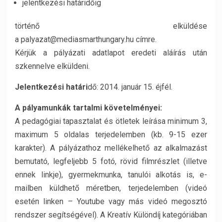
jelentkezési határidőig
történő elküldése
a palyazat@mediasmarthungary.hu címre.
Kérjük a pályázati adatlapot eredeti aláírás után
szkennelve elküldeni.
Jelentkezési határi
dő: 2014. január 15. éjfél.
A pályamunkák tartalmi követelményei:
A pedagógiai tapasztalat és ötletek leírása minimum 3,
maximum 5 oldalas terjedelemben (kb. 9-15 ezer
karakter). A pályázathoz mellékelhető az alkalmazást
bemutató, legfeljebb 5 fotó, rövid filmrészlet (illetve
ennek linkje), gyermekmunka, tanulói alkotás is, e-
mailben küldhető méretben, terjedelemben (videó
esetén linken – Youtube vagy más videó megosztó
rendszer segítségével). A Kreatív Különdíj kategóriában