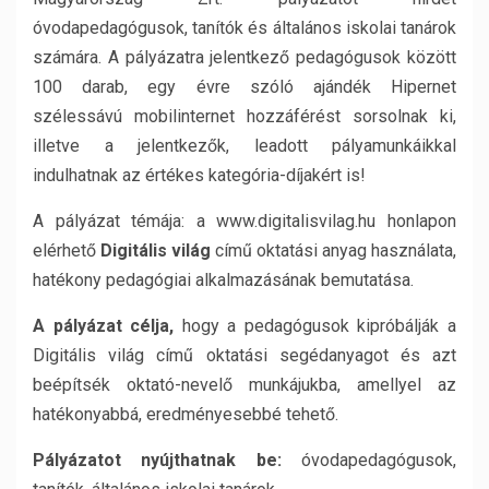
óvodapedagógusok, tanítók és általános iskolai tanárok
számára. A pályázatra jelentkező pedagógusok között
100 darab, egy évre szóló ajándék Hipernet
szélessávú mobilinternet hozzáférést sorsolnak ki,
illetve a jelentkezők, leadott pályamunkáikkal
indulhatnak az értékes kategória-díjakért is!
A pályázat témája: a www.digitalisvilag.hu honlapon
elérhető
Digitális világ
című oktatási anyag használata,
hatékony pedagógiai alkalmazásának bemutatása.
A pályázat célja,
hogy a pedagógusok kipróbálják a
Digitális világ című oktatási segédanyagot és azt
beépítsék oktató-nevelő munkájukba, amellyel az
hatékonyabbá, eredményesebbé tehető.
Pályázatot nyújthatnak be:
óvodapedagógusok,