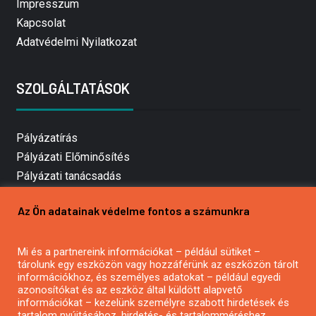
Impresszum
Kapcsolat
Adatvédelmi Nyilatkozat
SZOLGÁLTATÁSOK
Pályázatírás
Pályázati Előminősítés
Pályázati tanácsadás
Pályázatírás vállalkozásoknak
Az Ön adatainak védelme fontos a számunkra
Mezőgazdasági pályázatírás
Pályázatírás magánszemélyeknek
Mi és a partnereink információkat – például sütiket –
Pályázatírás civil szervezeteknek
tárolunk egy eszközön vagy hozzáférünk az eszközön tárolt
Pályázatírás önkormányzatoknak
információkhoz, és személyes adatokat – például egyedi
azonosítókat és az eszköz által küldött alapvető
Pályázatfigyelés
információkat – kezelünk személyre szabott hirdetések és
Specifikus pályázatfigyelés vagy hírlevél
tartalom nyújtásához, hirdetés- és tartalomméréshez,