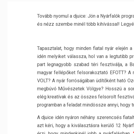
Tovább nyomul a djuice: Jön a Nyárfalók progra
és nézz szembe minél több kihívással! Legyél
Tapasztalat, hogy minden fiatal nyár elején 
idén melyiket válassza, hol van a legtutibb p
part legnagyobb szabad téri fesztiválja, a B
magyar fellépőket felsorakoztató EFOTT? A
VOLT? A nyár forróságában üdítőként ható Ozo
megbúvó Művészetek Völgye? Hosszú a sor, és
elég kreatívak és az összes felsorolt feszti
programban a feladat mindössze annyi, hogy tud
A djuice idén nyáron néhány szerencsés fiata
azt kéri, hogy a kiválasztásra kerülő 12 Nyá
érzi, hogy mindenkinél jobb a nyárfalásban,