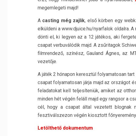
megemlegeti majd!
A
casting még zajlik
, első körben egy webk
elküldeni a www.djuice.hu/nyarfalok oldalra. 
dönti el, ki legyen az a 12 játékos, aki ferget
csapat verbuválódik majd. A zsűritagok Schiw
filmrendező, színész, Gauland Ágnes, az M
vezetője.
A játék 2 hónapon keresztül folyamatosan tart é
csapat folyamatosan járja majd az országot é
feladatokat kell teljesíteniük, amiket az ott
minden hét végén feláll majd egy rangsor a cs
cél, hogy a csapat által vezetett blognak
fesztiválszezon végén kiosztott főnyeremén
Letölthető dokumentum