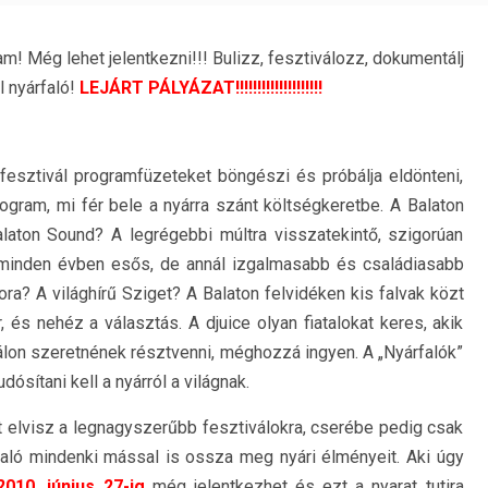
m! Még lehet jelentkezni!!! Bulizz, fesztiválozz, dokumentálj
 nyárfaló!
LEJÁRT PÁLYÁZAT!!!!!!!!!!!!!!!!!!!!
a fesztivál programfüzeteket böngészi és próbálja eldönteni,
rogram, mi fér bele a nyárra szánt költségkeretbe. A Balaton
alaton Sound? A legrégebbi múltra visszatekintő, szigorúan
 minden évben esős, de annál izgalmasabb és családiasabb
ra? A világhírű Sziget? A Balaton felvidéken kis falvak közt
 nehéz a választás. A djuice olyan fiatalokat keres, akik
válon szeretnének résztvenni, méghozzá ingyen. A „Nyárfalók”
ósítani kell a nyárról a világnak.
lt elvisz a legnagyszerűbb fesztiválokra, cserébe pedig csak
rfaló mindenki mással is ossza meg nyári élményeit. Aki úgy
2010. június 27-ig
még jelentkezhet és ezt a nyarat tutira