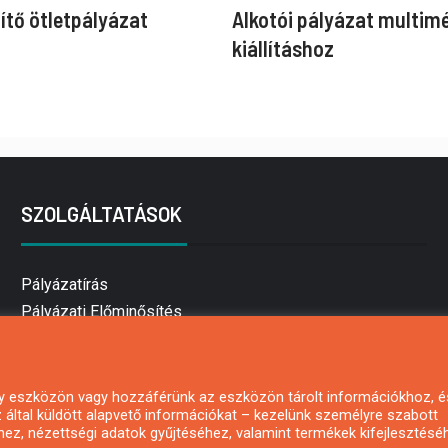
ítő ötletpályázat
Alkotói pályázat multim
kiállításhoz
SZOLGÁLTATÁSOK
Pályázatírás
Pályázati Előminősítés
Pályázati tanácsadás
Pályázatírás vállalkozásoknak
Mezőgazdasági pályázatírás
 egy eszközön vagy hozzáférünk az eszközön tárolt információkhoz, é
által küldött alapvető információkat – kezelünk személyre szabott
Pályázatírás magánszemélyeknek
hez, nézettségi adatok gyűjtéséhez, valamint termékek kifejlesztésé
Pályázatírás civil szervezeteknek