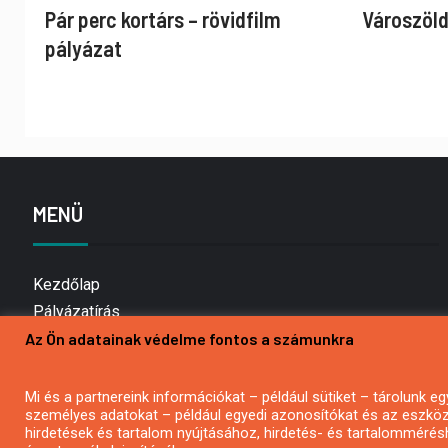
Pár perc kortárs – rövidfilm
Városzöld
pályázat
MENÜ
Kezdőlap
Pályázatírás
Az Ön adatainak védelme fontos a számunkra
Bemutatkozás
Médiaajánlat
Hírlevél feliratkozás
Mi és a partnereink információkat – például sütiket – tárolunk
személyes adatokat – például egyedi azonosítókat és az eszköz 
Impresszum
hirdetések és tartalom nyújtásához, hirdetés- és tartalommérés
Kapcsolat