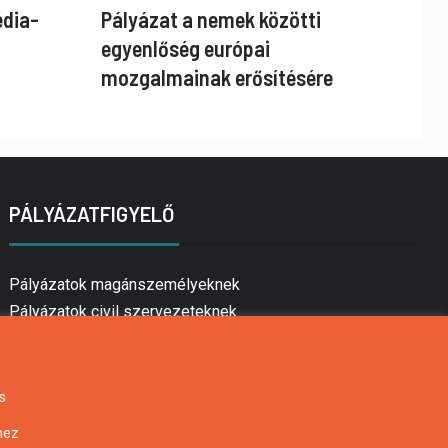
édia-
Pályázat a nemek közötti
egyenlőség európai
mozgalmainak erősítésére
PÁLYÁZATFIGYELŐ
Pályázatok magánszemélyeknek
Pályázatok civil szervezeteknek
Pályázatok vállalkozásoknak
Önkormányzati pályázatok
Mezőgazdasági pályázatok
s
Falusi turizmus pályázatok
hez
Napelem pályázatok