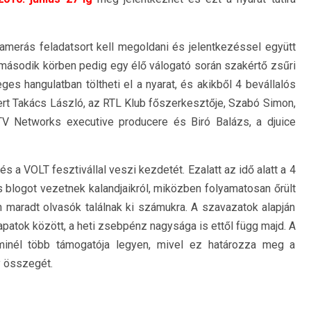
amerás feladatsort kell megoldani és jelentkezéssel együtt
A második körben pedig egy élő válogató során szakértő zsűri
eges hangulatban töltheti el a nyarat, és akikből 4 bevállalós
ert Takács László, az RTL Klub főszerkesztője, Szabó Simon,
TV Networks executive producere és Biró Balázs, a djuice
s a VOLT fesztivállal veszi kezdetét. Ezalatt az idő alatt a 4
s blogot vezetnek kalandjaikról, miközben folyamatosan őrült
hon maradt olvasók találnak ki számukra. A szavazatok alapján
apatok között, a heti zsebpénz nagysága is ettől függ majd. A
 minél több támogatója legyen, mivel ez határozza meg a
y összegét.