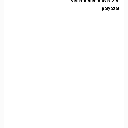
védelmében művészeti
pályázat