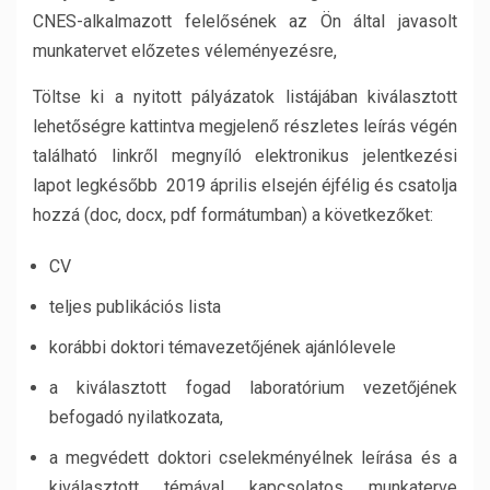
CNES-alkalmazott felelősének az Ön által javasolt
munkatervet előzetes véleményezésre,
Töltse ki a nyitott pályázatok listájában kiválasztott
lehetőségre kattintva megjelenő részletes leírás végén
található linkről megnyíló elektronikus jelentkezési
lapot legkésőbb 2019 április elsején éjfélig és csatolja
hozzá (doc, docx, pdf formátumban) a következőket:
CV
teljes publikációs lista
korábbi doktori témavezetőjének ajánlólevele
a kiválasztott fogad laboratórium vezetőjének
befogadó nyilatkozata,
a megvédett doktori cselekményélnek leírása és a
kiválasztott témával kapcsolatos munkaterve