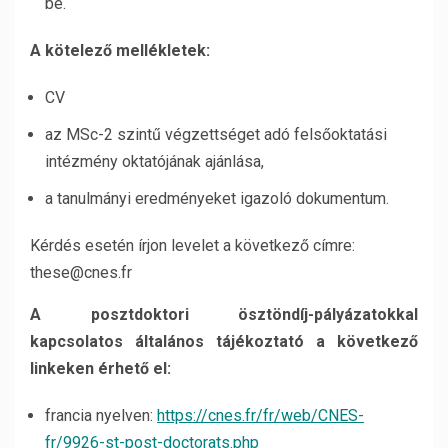
be.
A kötelező mellékletek:
CV
az MSc-2 szintű végzettséget adó felsőoktatási
intézmény oktatójának ajánlása,
a tanulmányi eredményeket igazoló dokumentum.
Kérdés esetén írjon levelet a következő címre:
these@cnes.fr
A posztdoktori ösztöndíj-pályázatokkal
kapcsolatos általános tájékoztató a következő
linkeken érhető el:
francia nyelven:
https://cnes.fr/fr/web/CNES-
fr/9926-st-post-doctorats.php