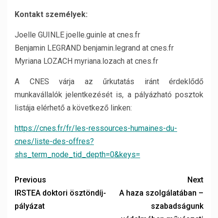
Kontakt személyek:
Joelle GUINLE joelle.guinle at cnes.fr
Benjamin LEGRAND benjamin.legrand at cnes.fr
Myriana LOZACH myriana.lozach at cnes.fr
A CNES várja az űrkutatás iránt érdeklődő
munkavállalók jelentkezését is, a pályázható posztok
listája elérhető a következő linken:
https://cnes.fr/fr/les-ressources-humaines-du-
cnes/liste-des-offres?
shs_term_node_tid_depth=0&keys=
Previous
Next
IRSTEA doktori ösztöndíj-
A haza szolgálatában –
pályázat
szabadságunk