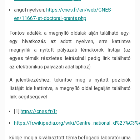
angol nyelven:
https://cnes.fr/en/web/CNES-
en/11667-st-doctoral-grants.php
Fontos adalék: a megnyíló oldalak alján található egy-
egy hivatkozás az adott nyelven, erre kattintva
megnyílik a nyitott pályázati témakörök listája (az
egyes témák részletes leírásánál pedig link található
az elektronikus pályázati adatlaphoz).
A jelentkezéshez, tekintse meg a nyitott pozíciók
listáját ide kattintva, a megnyíló oldal legalján található
link segítségével
[1]
https://cnes.fr/fr
https://fr.wikipedia.org/wiki/Centre_national_d%27%C3
küldje meg a kiválasztott téma befogadó laboratóriuma