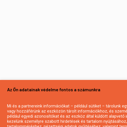
Az Ön adatainak védelme fontos a számunkra
Mi és a partnereink információkat – például sütiket – tárolunk 
vagy hozzáférünk az eszközön tárolt információkhoz, és szemé
például egyedi azonosítókat és az eszköz által küldött alapvető
kezelünk személyre szabott hirdetések és tartalom nyújtásához,
tartalomméréshez, nézettségi adatok gyűjtéséhez, valamint ter