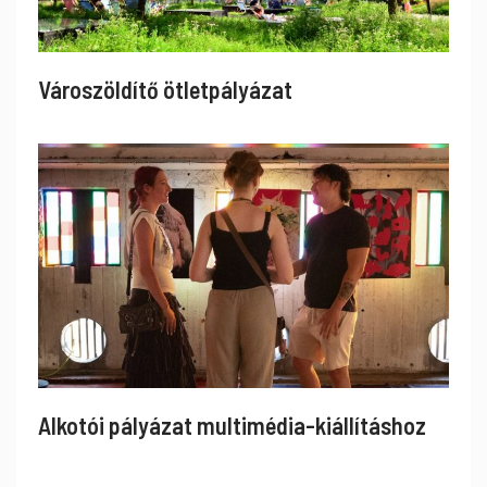
Városzöldítő ötletpályázat
Alkotói pályázat multimédia-kiállításhoz