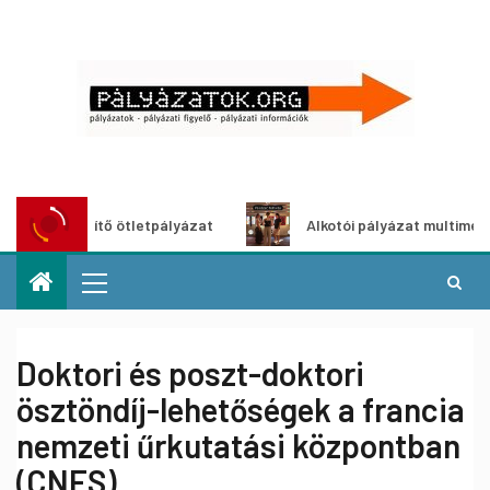
dítő ötletpályázat
Alkotói pályázat multimédia-kiállításh
Doktori és poszt-doktori
ösztöndíj-lehetőségek a francia
nemzeti űrkutatási központban
(CNES)