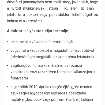
érhető el (amennyiben nem nyílik meg, javasoljuk, hogy
a nyitott munkahelyek listáján – ld. jelen lap alján –
jelölje ki a doktori vagy posztdoktori lehetőséget és
indítsa el a keresést).
A doktori pályázatok eljárásrendje:
tekintse át a választható témák listáját
vegye föl a kapcsolatot a megadott témavezetővel
(elérhetőségét megtalálja az adott téma leírásánál)
segítségével töltse ki a társfinanszírozásra
vonatkozó részt (azaz ilyen formában válaszoljon a
fölhívásra)
legkésőbb 2019. április elsején éjfélig, és minden
szükséges anyagot egy egységes dossziéba
foglalva (doc, docx vagy pdf formátumban) küldjön