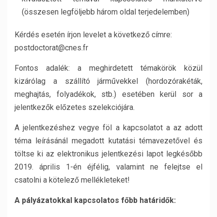
(összesen legföljebb három oldal terjedelemben)
Kérdés esetén írjon levelet a következő címre:
postdoctorat@cnes.fr
Fontos adalék: a meghirdetett témakörök közül
kizárólag a szállító járművekkel (hordozórakéták,
meghajtás, folyadékok, stb.) esetében kerül sor a
jelentkezők előzetes szelekciójára.
A jelentkezéshez vegye föl a kapcsolatot a az adott
téma leírásánál megadott kutatási témavezetővel és
töltse ki az elektronikus jelentkezési lapot legkésőbb
2019. április 1-én éjfélig, valamint ne felejtse el
csatolni a kötelező mellékleteket!
A pályázatokkal kapcsolatos főbb határidők: