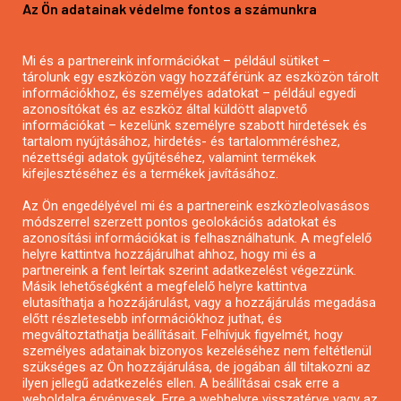
Az Ön adatainak védelme fontos a számunkra
Mezőgazdasági pályázatírás
Pályázatírás magánszemélyeknek
Mi és a partnereink információkat – például sütiket –
Pályázatírás civil szervezeteknek
tárolunk egy eszközön vagy hozzáférünk az eszközön tárolt
Pályázatírás önkormányzatoknak
információkhoz, és személyes adatokat – például egyedi
azonosítókat és az eszköz által küldött alapvető
Pályázatfigyelés
információkat – kezelünk személyre szabott hirdetések és
Specifikus pályázatfigyelés vagy hírlevél
tartalom nyújtásához, hirdetés- és tartalomméréshez,
nézettségi adatok gyűjtéséhez, valamint termékek
kifejlesztéséhez és a termékek javításához.
PÁLYÁZATFIGYELŐ
Az Ön engedélyével mi és a partnereink eszközleolvasásos
módszerrel szerzett pontos geolokációs adatokat és
azonosítási információkat is felhasználhatunk. A megfelelő
helyre kattintva hozzájárulhat ahhoz, hogy mi és a
Pályázatok magánszemélyeknek
partnereink a fent leírtak szerint adatkezelést végezzünk.
Pályázatok civil szervezeteknek
Másik lehetőségként a megfelelő helyre kattintva
elutasíthatja a hozzájárulást, vagy a hozzájárulás megadása
Pályázatok vállalkozásoknak
előtt részletesebb információkhoz juthat, és
Önkormányzati pályázatok
megváltoztathatja beállításait. Felhívjuk figyelmét, hogy
személyes adatainak bizonyos kezeléséhez nem feltétlenül
Mezőgazdasági pályázatok
szükséges az Ön hozzájárulása, de jogában áll tiltakozni az
Falusi turizmus pályázatok
ilyen jellegű adatkezelés ellen. A beállításai csak erre a
weboldalra érvényesek. Erre a webhelyre visszatérve vagy az
Napelem pályázatok