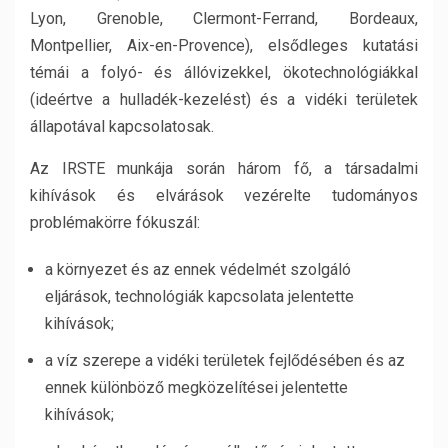
Lyon, Grenoble, Clermont-Ferrand, Bordeaux,
Montpellier, Aix-en-Provence), elsődleges kutatási
témái a folyó- és állóvizekkel, ökotechnológiákkal
(ideértve a hulladék-kezelést) és a vidéki területek
állapotával kapcsolatosak.
Az IRSTE munkája során három fő, a társadalmi
kihívások és elvárások vezérelte tudományos
problémakörre fókuszál:
a környezet és az ennek védelmét szolgáló
eljárások, technológiák kapcsolata jelentette
kihívások;
a víz szerepe a vidéki területek fejlődésében és az
ennek különböző megközelítései jelentette
kihívások;