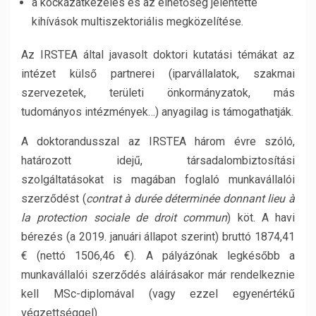
a kockázatkezelés és az élhetőség jelentette
kihívások multiszektoriális megközelítése.
Az IRSTEA által javasolt doktori kutatási témákat az
intézet külső partnerei (iparvállalatok, szakmai
szervezetek, területi önkormányzatok, más
tudományos intézmények…) anyagilag is támogathatják.
A doktorandusszal az IRSTEA három évre szóló,
határozott idejű, társadalombiztosítási
szolgáltatásokat is magában foglaló munkavállalói
szerződést (
contrat à durée déterminée donnant lieu à
la protection sociale de droit commun
) köt. A havi
bérezés (a 2019. januári állapot szerint) bruttó 1874,41
€ (nettó 1506,46 €). A pályázónak legkésőbb a
munkavállalói szerződés aláírásakor már rendelkeznie
kell MSc-diplomával (vagy ezzel egyenértékű
végzettséggel).