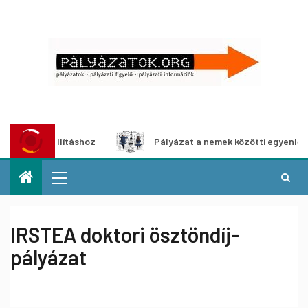
a-kiállításhoz
Pályázat a nemek közötti egyenlőség euró
IRSTEA doktori ösztöndíj-
pályázat