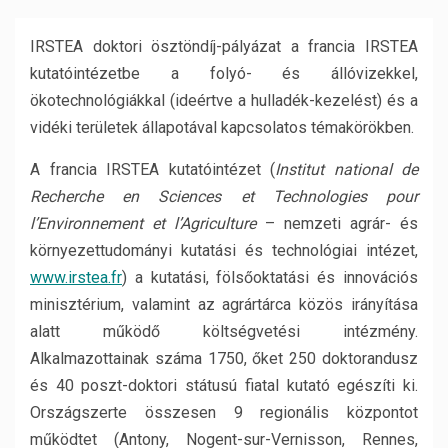
IRSTEA doktori ösztöndíj-pályázat a francia IRSTEA
kutatóintézetbe a folyó- és állóvizekkel,
ökotechnológiákkal (ideértve a hulladék-kezelést) és a
vidéki területek állapotával kapcsolatos témakörökben.
A francia IRSTEA kutatóintézet (
Institut national de
Recherche en Sciences et Technologies pour
l’Environnement et l’Agriculture
– nemzeti agrár- és
környezettudományi kutatási és technológiai intézet,
www.irstea.fr
) a kutatási, fölsőoktatási és innovációs
minisztérium, valamint az agrártárca közös irányítása
alatt működő költségvetési intézmény.
Alkalmazottainak száma 1750, őket 250 doktorandusz
és 40 poszt-doktori státusú fiatal kutató egészíti ki.
Országszerte összesen 9 regionális központot
működtet (Antony, Nogent-sur-Vernisson, Rennes,