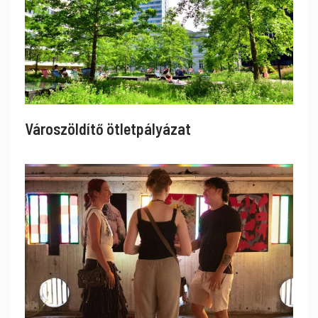
Városzöldítő ötletpályázat