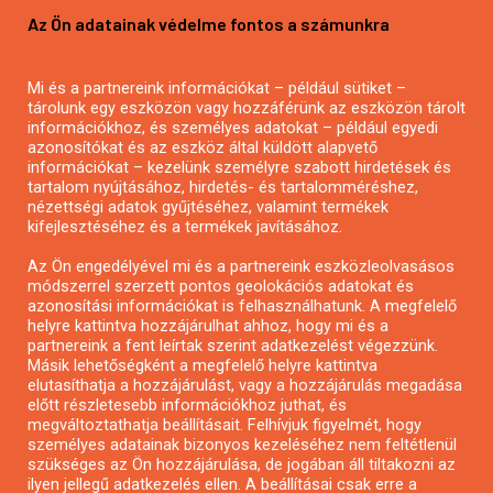
Az Ön adatainak védelme fontos a számunkra
Mezőgazdasági pályázatírás
Pályázatírás magánszemélyeknek
Mi és a partnereink információkat – például sütiket –
Pályázatírás civil szervezeteknek
tárolunk egy eszközön vagy hozzáférünk az eszközön tárolt
Pályázatírás önkormányzatoknak
információkhoz, és személyes adatokat – például egyedi
azonosítókat és az eszköz által küldött alapvető
Pályázatfigyelés
információkat – kezelünk személyre szabott hirdetések és
Specifikus pályázatfigyelés vagy hírlevél
tartalom nyújtásához, hirdetés- és tartalomméréshez,
nézettségi adatok gyűjtéséhez, valamint termékek
kifejlesztéséhez és a termékek javításához.
PÁLYÁZATFIGYELŐ
Az Ön engedélyével mi és a partnereink eszközleolvasásos
módszerrel szerzett pontos geolokációs adatokat és
azonosítási információkat is felhasználhatunk. A megfelelő
helyre kattintva hozzájárulhat ahhoz, hogy mi és a
Pályázatok magánszemélyeknek
partnereink a fent leírtak szerint adatkezelést végezzünk.
Pályázatok civil szervezeteknek
Másik lehetőségként a megfelelő helyre kattintva
elutasíthatja a hozzájárulást, vagy a hozzájárulás megadása
Pályázatok vállalkozásoknak
előtt részletesebb információkhoz juthat, és
Önkormányzati pályázatok
megváltoztathatja beállításait. Felhívjuk figyelmét, hogy
személyes adatainak bizonyos kezeléséhez nem feltétlenül
Mezőgazdasági pályázatok
szükséges az Ön hozzájárulása, de jogában áll tiltakozni az
Falusi turizmus pályázatok
ilyen jellegű adatkezelés ellen. A beállításai csak erre a