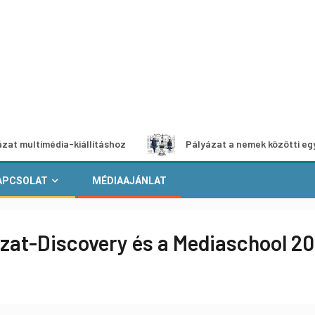
média-kiállításhoz
Pályázat a nemek közötti egyenlőség e
APCSOLAT
MÉDIAAJÁNLAT
at-Discovery és a Mediaschool 200