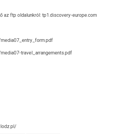
ő az ftp oldalunkról: tp1.discovery-europe.com
1/media07_entry_form.pdf
1/media07-travel_arrangements.pdf
lodz.pl/