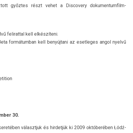
ztott győztes részt vehet a Discovery dokumentumfilm-
 felirattal kell elkészíteni.
eta formátumban kell benyújtani az esetleges angol nyelvű
ition
ember 30.
eretében választjuk és hirdetjük ki 2009 októberében Łódź-