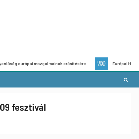
urópai mozgalmainak erősítésére
Európai Helyi Kultúra – 
9 fesztivál