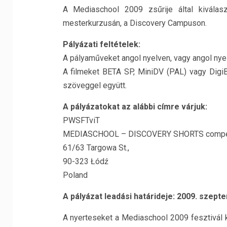
A Mediaschool 2009 zsűrije által kiválas
mesterkurzusán, a Discovery Campuson.
Pályázati feltételek:
A pályaműveket angol nyelven, vagy angol nyelvű
A filmeket BETA SP, MiniDV (PAL) vagy DigiB
szöveggel együtt.
A pályázatokat az alábbi címre várjuk:
PWSFTviT
MEDIASCHOOL – DISCOVERY SHORTS compet
61/63 Targowa St.,
90-323 Łódź
Poland
A pályázat leadási határideje: 2009. szept
A nyerteseket a Mediaschool 2009 fesztivál k