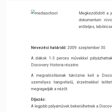
Megkezdődött a j
dokumentum rövidf
erőteljes, lebilincs
Nevezési határidő:
2009. szeptember 30.
A diákok 1-3 perces művekkel pályázhatnak 
Discovery Historia részére.
A megvalósításnak tükröznie kell a Discov
személyes hangvételű, érzelmekkel telíte
megragadják a nézőt.
Díjazás:
A legjobb pályaművek bekerülhetnek a Discove