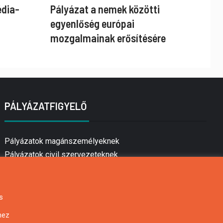
édia-
Pályázat a nemek közötti
egyenlőség európai
mozgalmainak erősítésére
PÁLYÁZATFIGYELŐ
Pályázatok magánszemélyeknek
Pályázatok civil szervezeteknek
Pályázatok vállalkozásoknak
Önkormányzati pályázatok
Mezőgazdasági pályázatok
s
Falusi turizmus pályázatok
hez
Napelem pályázatok