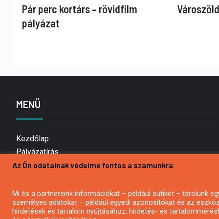
Pár perc kortárs – rövidfilm
Városzöld
pályázat
MENÜ
Kezdőlap
Pályázatírás
Az Ön adatainak védelme fontos a számunkra
Bemutatkozás
Médiaajánlat
Hírlevél feliratkozás
Mi és a partnereink információkat – például sütiket – tárolunk
személyes adatokat – például egyedi azonosítókat és az eszköz 
Impresszum
hirdetések és tartalom nyújtásához, hirdetés- és tartalommérés
Kapcsolat