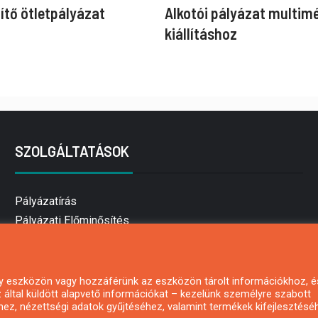
ítő ötletpályázat
Alkotói pályázat multim
kiállításhoz
SZOLGÁLTATÁSOK
Pályázatírás
Pályázati Előminősítés
Pályázati tanácsadás
Pályázatírás vállalkozásoknak
Mezőgazdasági pályázatírás
 egy eszközön vagy hozzáférünk az eszközön tárolt információkhoz, é
által küldött alapvető információkat – kezelünk személyre szabott
Pályázatírás magánszemélyeknek
hez, nézettségi adatok gyűjtéséhez, valamint termékek kifejlesztésé
Pályázatírás civil szervezeteknek