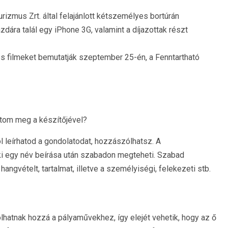
izmus Zrt. által felajánlott kétszemélyes bortúrán
zdára talál egy iPhone 3G, valamint a díjazottak részt
es filmeket bemutatják szeptember 25-én, a Fenntartható
tom meg a készítőjével?
l leírhatod a gondolatodat, hozzászólhatsz. A
rki egy név beírása után szabadon megteheti. Szabad
angvételt, tartalmat, illetve a személyiségi, felekezeti stb.
ólhatnak hozzá a pályaművekhez, így elejét vehetik, hogy az ő