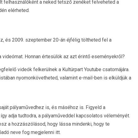
lt felhasználóként a neked tetsző zenéket felveheted a
én elérheted.
z, és 2009. szeptember 20-án éjfélig töltheted fel a
 a videómat. Honnan értesülök az azt érintő eseményekről?
gfelelő videók felkerülnek a Kultúrpart Youtube csatornájára.
listában nyomonkövetheted, valamint e-mail-ben is elküldjük a
aját pályaművedhez is, és máséhoz is. Figyeld a
így adja tudtodra, a pályaműveddel kapcsolatos véleményét.
lesz a hozzászólásod, hogy lássa mindenki, hogy te
őadó neve fog megjelenni itt.