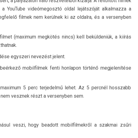
ért, a pályázaton való részvételből kizárja. A feltöltött filmek
t a YouTube videómegosztó oldal lejátszóját alkalmazza a
egfelelő filmek nem kerülnek ki az oldalra, és a versenyben
ilmet (maximum megkötés nincs) kell beküldeniük, a kiírás
thatnak.
ése egyszeri nevezést jelent.
 beérkező mobilfilmek fenti honlapon történő megjelenítése
 maximum 5 perc terjedelmű lehet. Az 5 percnél hosszabb
s nem vesznek részt a versenyben sem.
ásul veszi, hogy beadott mobilfilmekről a szakmai zsűri