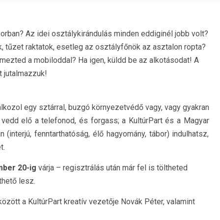
táborban? Az idei osztálykirándulás minden eddiginél jobb volt?
k, tűzet raktatok, esetleg az osztályfőnök az asztalon ropta?
lmezted a mobiloddal? Ha igen, küldd be az alkotásodat! A
t jutalmazzuk!
álkozol egy sztárral, buzgó környezetvédő vagy, vagy gyakran
, vedd elő a telefonod, és forgass; a KultúrPart és a Magyar
 (interjú, fenntarthatóság, élő hagyomány, tábor) indulhatsz,
t.
mber 20-ig
várja – regisztrálás után már fel is töltheted
hető lesz.
özött a KultúrPart kreatív vezetője Novák Péter, valamint