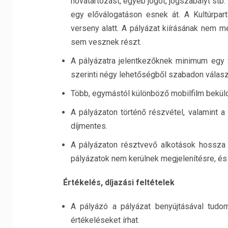
hovatartozást, egyéb jogot, jogszabályt stb. s
egy előválogatáson esnek át. A Kultúrpar
verseny alatt. A pályázat kiírásának nem m
sem vesznek részt.
A pályázatra jelentkezőknek minimum egy f
szerinti négy lehetőségből szabadon válasz
Több, egymástól különböző mobilfilm beküld
A pályázaton történő részvétel, valamint a
díjmentes.
A pályázaton résztvevő alkotások hossza
pályázatok nem kerülnek megjelenítésre, é
Értékelés, díjazási feltételek
A pályázó a pályázat benyújtásával tudom
értékeléseket írhat.