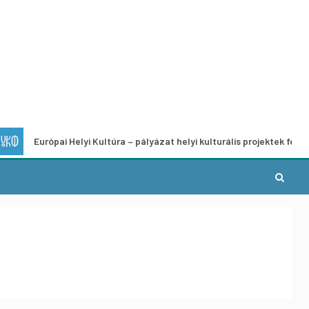
pai Helyi Kultúra – pályázat helyi kulturális projektek fejlesztésére