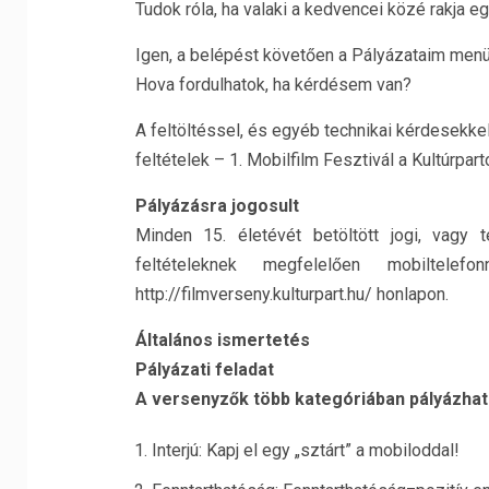
Tudok róla, ha valaki a kedvencei közé rakja e
Igen, a belépést követően a Pályázataim menüp
Hova fordulhatok, ha kérdésem van?
A feltöltéssel, és egyéb technikai kérdesekkel
feltételek – 1. Mobilfilm Fesztivál a Kultúrpart
Pályázásra jogosult
Minden 15. életévét betöltött jogi, vagy 
feltételeknek megfelelően mobiltelef
http://filmverseny.kulturpart.hu/ honlapon.
Általános ismertetés
Pályázati feladat
A versenyzők több kategóriában pályázhat
Interjú: Kapj el egy „sztárt” a mobiloddal!