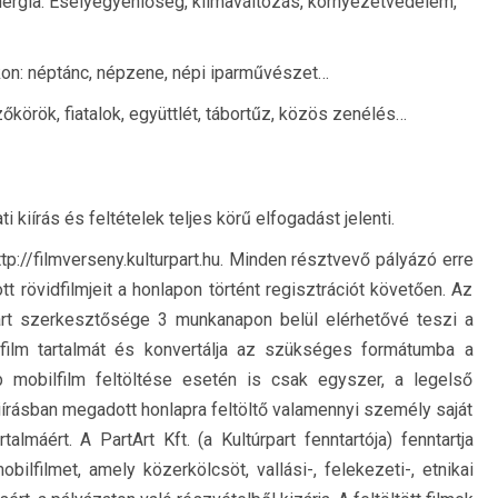
nergia. Esélyegyenlőség, klímaváltozás, környezetvédelem,
kon: néptánc, népzene, népi iparművészet…
körök, fiatalok, együttlét, tábortűz, közös zenélés…
 kiírás és feltételek teljes körű elfogadást jelenti.
ttp://filmverseny.kulturpart.hu. Minden résztvevő pályázó erre
t rövidfilmjeit a honlapon történt regisztrációt követően. Az
part szerkesztősége 3 munkanapon belül elérhetővé teszi a
 film tartalmát és konvertálja az szükséges formátumba a
bb mobilfilm feltöltése esetén is csak egyszer, a legelső
iírásban megadott honlapra feltöltő valamennyi személy saját
talmáért. A PartArt Kft. (a Kultúrpart fenntartója) fenntartja
ilfilmet, amely közerkölcsöt, vallási-, felekezeti-, etnikai