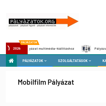
PÁLYÁZATOK
otói pályázat multimédia-kiállításhoz
Pályázat a nemek k
2026
PÁLYÁZATOK
SZOLGÁLTATÁSOK
K
Mobilfilm Pályázat