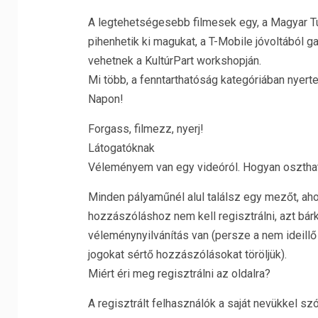
A legtehetségesebb filmesek egy, a Magyar Tur
pihenhetik ki magukat, a T-Mobile jóvoltából ga
vehetnek a KultúrPart workshopján.
Mi több, a fenntarthatóság kategóriában nyert
Napon!
Forgass, filmezz, nyerj!
Látogatóknak
Véleményem van egy videóról. Hogyan osztha
Minden pályaműnél alul találsz egy mezőt, aho
hozzászóláshoz nem kell regisztrálni, azt bá
véleménynyilvánítás van (persze a nem ideillő h
jogokat sértő hozzászólásokat töröljük).
Miért éri meg regisztrálni az oldalra?
A regisztrált felhasználók a saját nevükkel sz