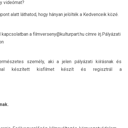
gy videómat?
ont alatt láthatod, hogy hányan jelölték a Kedvenceik közé.
 kapcsolatban a filmverseny@kulturpart.hu címre írj.Pályázati
on
természetes személy, aki a jelen pályázati kiírásnak és
onnal készített kisfilmet készít és regisztrál a
nak.