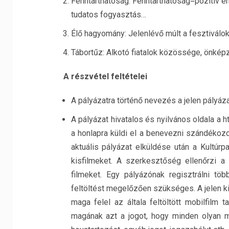
Fenntarthatóság: Fenntarthatóság=pozitív e
tudatos fogyasztás…
Élő hagyomány: Jelenlévő múlt a fesztiválo
Tábortűz: Alkotó fiatalok közössége, önképző
A részvétel feltételei
A pályázatra történő nevezés a jelen pályázati
A pályázat hivatalos és nyilvános oldala a h
a honlapra küldi el a benevezni szándékozot
aktuális pályázat elküldése után a Kultúr
kisfilmeket. A szerkesztőség ellenőrzi a
filmeket. Egy pályázónak regisztrálni tö
feltöltést megelőzően szükséges. A jelen k
maga felel az általa feltöltött mobilfilm tar
magának azt a jogot, hogy minden olyan mob