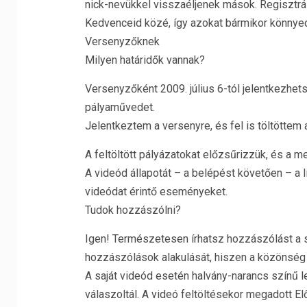
nick-nevükkel visszaéljenek mások. Regisztrá
Kedvenceid közé, így azokat bármikor könnyed
Versenyzőknek
Milyen határidők vannak?
Versenyzőként 2009. július 6-tól jelentkezhets
pályaművedet.
Jelentkeztem a versenyre, és fel is töltöttem
A feltöltött pályázatokat előzsűrizzük, és a me
A videód állapotát – a belépést követően – a 
videódat érintő eseményeket.
Tudok hozzászólni?
Igen! Természetesen írhatsz hozzászólást a s
hozzászólások alakulását, hiszen a közönség 
A saját videód esetén halvány-narancs színű 
válaszoltál. A videó feltöltésekor megadott El