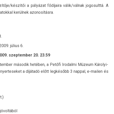
ítője/készítői a pályázat fődíjaira válik/válnak jogosulttá. A
datokkal kerülnek azonosításra.
3.
009. július 6.
2009. szeptember 20. 23.59
tember második hetében, a Petőfi Irodalmi Múzeum Károlyi-
A nyerteseket a díjátadó előtt legkésőbb 3 nappal, e-mailen és
.)
jóvoltából