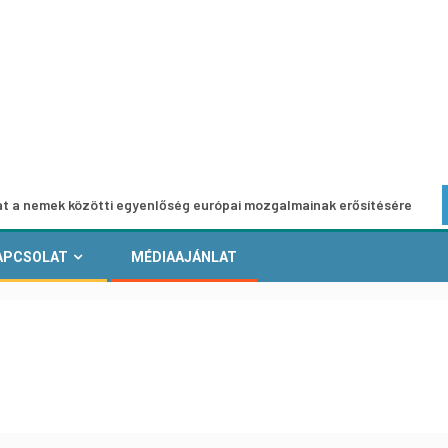
özötti egyenlőség európai mozgalmainak erősítésére
Euró
APCSOLAT
MÉDIAAJÁNLAT