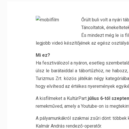
Őrült buli volt a nyári 
Táncoltatok, énekeltete
És mindezt még le is fi
legjobb videó készítőjének az egész osztályá
Mi ez?
Ha fesztiválozol a nyáron, esetleg szembetal
ülsz le barátaiddal a tábortűzhöz, ne habozz
Turizmus Zrt. közös játékán négy kategóriában
hogy elvihesd az értékes nyeremények egyiké
A kisfilmeket a KultúrPart
július 6-tól szepte
remekműved, amely a Youtube-on is megtekint
A pályamunkákról szakmai zsűri dönt: többek k
Kalmár András rendező-operatőr.