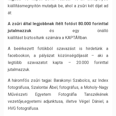
kiállításmegnyitón mutatjuk be, ahol a zsűri két díjat ad
át:
A zsűri által legjobbnak ítélt fotóst 80.000 forinttal
jutalmazzuk
és egy önálló
kiállítást biztosítunk számára a KAPTÁRban.
A beérkezett fotókból szavazást is hirdetünk a
facebookon, a pályázat közönségdíjasát – aki a
legtöbb szavazatot kapta – 20.000 forinttal
jutalmazzuk.
A háromfős zsűri tagjai: Barakonyi Szabolcs, az Index
fotográfusa, Szalontai Ábel, fotográfus, a Moholy-Nagy
Művészeti Egyetem Fotográfia Tanszékének
vezetője,egyetemi adjunktusa, illetve Végel Dániel, a
HVG fotográfusa.