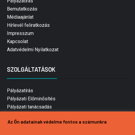
Pályázatírás
Bemutatkozás
Médiaajánlat
Hírlevél feliratkozás
Impresszum
Kapcsolat
Adatvédelmi Nyilatkozat
SZOLGÁLTATÁSOK
Pályázatírás
Pályázati Előminősítés
Pályázati tanácsadás
Pályázatírás vállalkozásoknak
Az Ön adatainak védelme fontos a számunkra
Mezőgazdasági pályázatírás
Pályázatírás magánszemélyeknek