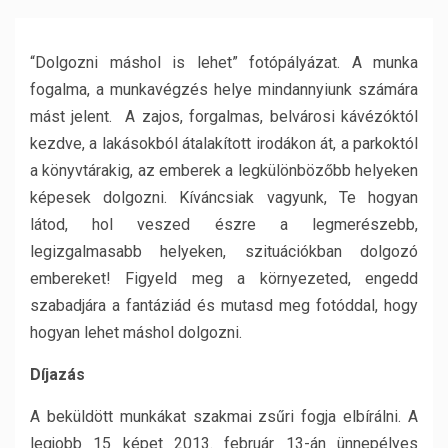
“Dolgozni máshol is lehet” fotópályázat. A munka
fogalma, a munkavégzés helye mindannyiunk számára
mást jelent. A zajos, forgalmas, belvárosi kávézóktól
kezdve, a lakásokból átalakított irodákon át, a parkoktól
a könyvtárakig, az emberek a legkülönbözőbb helyeken
képesek dolgozni. Kíváncsiak vagyunk, Te hogyan
látod, hol veszed észre a legmerészebb,
legizgalmasabb helyeken, szituációkban dolgozó
embereket! Figyeld meg a környezeted, engedd
szabadjára a fantáziád és mutasd meg fotóddal, hogy
hogyan lehet máshol dolgozni.
Díjazás
A beküldött munkákat szakmai zsűri fogja elbírálni. A
legjobb 15 képet 2013. február 13-án ünnepélyes