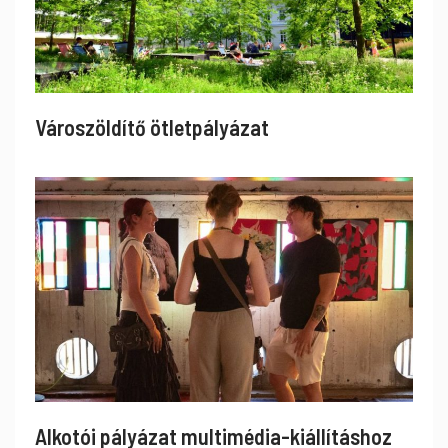
Városzöldítő ötletpályázat
Alkotói pályázat multimédia-kiállításhoz