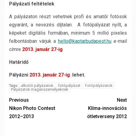
Pályázati feltételek
A pályázaton részt vehetnek profi és amatőr fotósok
egyaránt, a nevezés díjtalan. A fotópályázat nyílt, a
képeket digitális formában, minimum 5 millió pixeles
felbontásban várjuk a
hello
@
kaptarbudapest
.
hu
e-mail
címre
2013. január 27-ig
.
Határidő
Pályázni
2013. január 27-ig
lehet.
alkotói pályázatok
fotópályázat
Fotópályázatok
Tags:
Pályázatok magánszemélyeknek
Previous
Next
Nikon Photo Contest
Klíma-innovációs
2012–2013
ötletverseny 2012