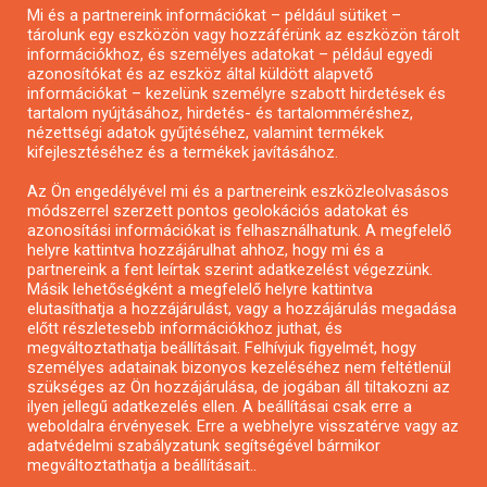
Mi és a partnereink információkat – például sütiket –
Pályázatírás civil szervezeteknek
tárolunk egy eszközön vagy hozzáférünk az eszközön tárolt
Pályázatírás önkormányzatoknak
információkhoz, és személyes adatokat – például egyedi
azonosítókat és az eszköz által küldött alapvető
Pályázatfigyelés
információkat – kezelünk személyre szabott hirdetések és
Specifikus pályázatfigyelés vagy hírlevél
tartalom nyújtásához, hirdetés- és tartalomméréshez,
nézettségi adatok gyűjtéséhez, valamint termékek
kifejlesztéséhez és a termékek javításához.
PÁLYÁZATFIGYELŐ
Az Ön engedélyével mi és a partnereink eszközleolvasásos
módszerrel szerzett pontos geolokációs adatokat és
azonosítási információkat is felhasználhatunk. A megfelelő
helyre kattintva hozzájárulhat ahhoz, hogy mi és a
Pályázatok magánszemélyeknek
partnereink a fent leírtak szerint adatkezelést végezzünk.
Pályázatok civil szervezeteknek
Másik lehetőségként a megfelelő helyre kattintva
elutasíthatja a hozzájárulást, vagy a hozzájárulás megadása
Pályázatok vállalkozásoknak
előtt részletesebb információkhoz juthat, és
Önkormányzati pályázatok
megváltoztathatja beállításait. Felhívjuk figyelmét, hogy
személyes adatainak bizonyos kezeléséhez nem feltétlenül
Mezőgazdasági pályázatok
szükséges az Ön hozzájárulása, de jogában áll tiltakozni az
Falusi turizmus pályázatok
ilyen jellegű adatkezelés ellen. A beállításai csak erre a
weboldalra érvényesek. Erre a webhelyre visszatérve vagy az
Napelem pályázatok
adatvédelmi szabályzatunk segítségével bármikor
GINOP pályázatok
megváltoztathatja a beállításait..