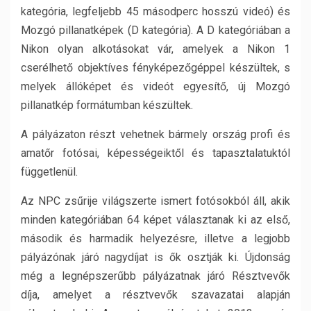
kategória, legfeljebb 45 másodperc hosszú videó) és
Mozgó pillanatképek (D kategória). A D kategóriában a
Nikon olyan alkotásokat vár, amelyek a Nikon 1
cserélhető objektíves fényképezőgéppel készültek, s
melyek állóképet és videót egyesítő, új Mozgó
pillanatkép formátumban készültek.
A pályázaton részt vehetnek bármely ország profi és
amatőr fotósai, képességeiktől és tapasztalatuktól
függetlenül.
Az NPC zsűrije világszerte ismert fotósokból áll, akik
minden kategóriában 64 képet választanak ki az első,
második és harmadik helyezésre, illetve a legjobb
pályázónak járó nagydíjat is ők osztják ki. Újdonság
még a legnépszerűbb pályázatnak járó Résztvevők
díja, amelyet a résztvevők szavazatai alapján