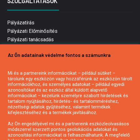
SZOLGÁLTATÁSOK
Pályázatírás
Pályázati Előminősítés
Pályázati tanácsadás
Pályázatírás vállalkozásoknak
Az Ön adatainak védelme fontos a számunkra
Mezőgazdasági pályázatírás
Pályázatírás magánszemélyeknek
Mi és a partnereink információkat – például sütiket –
Pályázatírás civil szervezeteknek
tárolunk egy eszközön vagy hozzáférünk az eszközön tárolt
Pályázatírás önkormányzatoknak
információkhoz, és személyes adatokat – például egyedi
azonosítókat és az eszköz által küldött alapvető
Pályázatfigyelés
információkat – kezelünk személyre szabott hirdetések és
Specifikus pályázatfigyelés vagy hírlevél
tartalom nyújtásához, hirdetés- és tartalomméréshez,
nézettségi adatok gyűjtéséhez, valamint termékek
kifejlesztéséhez és a termékek javításához.
PÁLYÁZATFIGYELŐ
Az Ön engedélyével mi és a partnereink eszközleolvasásos
módszerrel szerzett pontos geolokációs adatokat és
azonosítási információkat is felhasználhatunk. A megfelelő