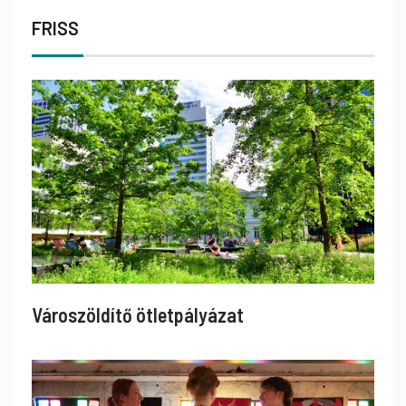
FRISS
Városzöldítő ötletpályázat