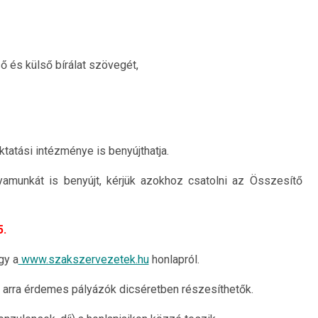
ő és külső bírálat szövegét,
ktatási intézménye is benyújthatja.
amunkát is benyújt, kérjük azokhoz csatolni az Összesítő
5.
gy a
www.szakszervezetek.hu
honlapról.
Az arra érdemes pályázók dicséretben részesíthetők.