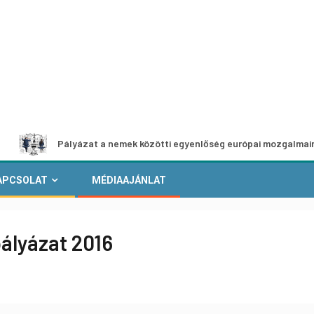
Pályázat a nemek közötti egyenlőség európai mozgalmainak erősí
APCSOLAT
MÉDIAAJÁNLAT
ályázat 2016