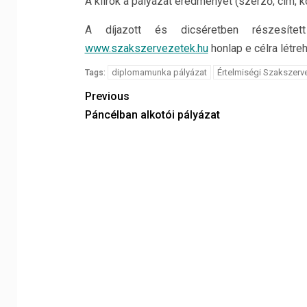
A kiírók a pályázat eredményét (szerző, cím, k
A díjazott és dicséretben részesítet
www.szakszervezetek.hu
honlap e célra létre
diplomamunka pályázat
Értelmiségi Szakszerv
Tags:
Previous
Páncélban alkotói pályázat