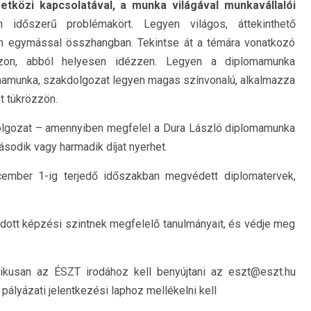
etközi kapcsolatával, a munka világával munkavállalói
 időszerű problémakört. Legyen világos, áttekinthető
n egymással összhangban. Tekintse át a témára vonatkozó
ozzon, abból helyesen idézzen. Legyen a diplomamunka
mamunka, szakdolgozat legyen magas színvonalú, alkalmazza
t tükrözzön.
dolgozat – amennyiben megfelel a Dura László diplomamunka
ásodik vagy harmadik díjat nyerhet.
cember 1-ig terjedő időszakban megvédett diplomatervek,
 adott képzési szintnek megfelelő tanulmányait, és védje meg
nikusan az ÉSZT irodához kell benyújtani az eszt@eszt.hu
 pályázati jelentkezési laphoz mellékelni kell