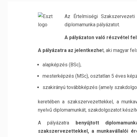
Az Értelmiségi Szakszervezeti
diplomamunka pályázatot.
A pályázaton való részvétel fel
A pályázatra az jelentkezhe
t, aki magyar f
alapképzés (BSc),
mesterképzés (MSc), osztatlan 5 éves kép
szakirányú továbbképzés (amely szakdolgoz
keretében a szakszervezettekkel, a munkav
nyelvű diplomamunkát, szakdolgozatot készíte
A pályázatra
benyújtott diplomamun
szakszervezettekkel, a munkavállalói é