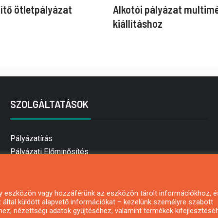
ítő ötletpályázat
Alkotói pályázat multim
kiállításhoz
SZOLGÁLTATÁSOK
Pályázatírás
Pályázati Előminősítés
Pályázati tanácsadás
Pályázatírás vállalkozásoknak
Mezőgazdasági pályázatírás
 egy eszközön vagy hozzáférünk az eszközön tárolt információkhoz, é
által küldött alapvető információkat – kezelünk személyre szabott
Pályázatírás magánszemélyeknek
hez, nézettségi adatok gyűjtéséhez, valamint termékek kifejlesztésé
Pályázatírás civil szervezeteknek