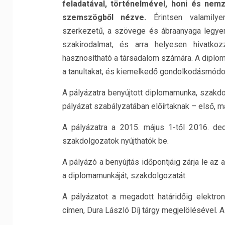
feladatával, történelmével, honi és nemz
szemszögből nézve.
Érintsen valamilyen
szerkezetű, a szövege és ábraanyaga legye
szakirodalmat, és arra helyesen hivatk
hasznosítható a társadalom számára. A diplo
a tanultakat, és kiemelkedő gondolkodásmódo
A pályázatra benyújtott diplomamunka, szak
pályázat szabályzatában előírtaknak – első, m
A pályázatra a 2015. május 1-től 2016. de
szakdolgozatok nyújthatók be.
A pályázó a benyújtás időpontjáig zárja le az
a diplomamunkáját, szakdolgozatát.
A pályázatot a megadott határidőig elektro
címen, Dura László Díj tárgy megjelölésével. A