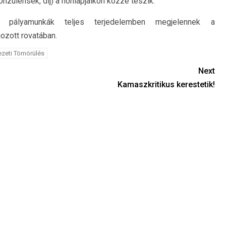
onzulensek, díj) a honlapjaikon közzé teszik.
t pályamunkák teljes terjedelemben megjelennek a
hozott rovatában.
ezeti Tömörülés
Next
Kamaszkritikus kerestetik!