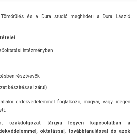
 Tömörülés és a Dura stúdió meghirdeti a Dura László
tételei
elsőoktatási intézményben
zésben résztvevők
at készítéssel zárul)
állalói érdekvédelemmel foglalkozó, magyar, vagy idegen
tt.
ka, szakdolgozat tárgya legyen kapcsolatban a
rdekvédelemmel, oktatással, továbbtanulással és azok