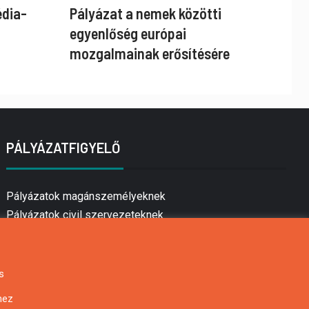
édia-
Pályázat a nemek közötti
egyenlőség európai
mozgalmainak erősítésére
PÁLYÁZATFIGYELŐ
Pályázatok magánszemélyeknek
Pályázatok civil szervezeteknek
Pályázatok vállalkozásoknak
Önkormányzati pályázatok
Mezőgazdasági pályázatok
s
Falusi turizmus pályázatok
hez
Napelem pályázatok