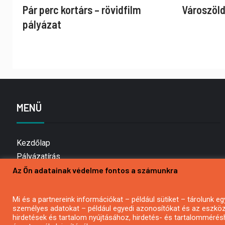
Pár perc kortárs – rövidfilm
Városzöld
pályázat
MENÜ
Kezdőlap
Pályázatírás
Az Ön adatainak védelme fontos a számunkra
Bemutatkozás
Médiaajánlat
Hírlevél feliratkozás
Mi és a partnereink információkat – például sütiket – tárolunk
személyes adatokat – például egyedi azonosítókat és az eszköz 
Impresszum
hirdetések és tartalom nyújtásához, hirdetés- és tartalommérés
Kapcsolat