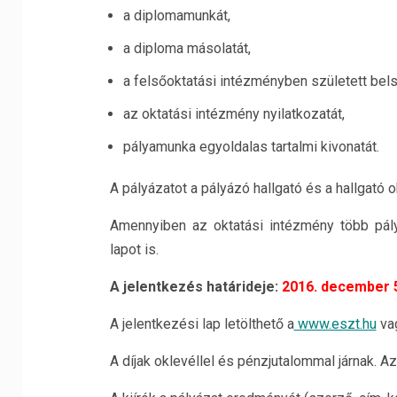
a diplomamunkát,
a diploma másolatát,
a felsőoktatási intézményben született bels
az oktatási intézmény nyilatkozatát,
pályamunka egyoldalas tartalmi kivonatát.
A pályázatot a pályázó hallgató és a hallgató o
Amennyiben az oktatási intézmény több pály
lapot is.
A jelentkezés határideje:
2016. december 
A jelentkezési lap letölthető a
www.eszt.hu
va
A díjak oklevéllel és pénzjutalommal járnak. 