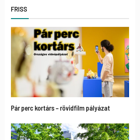
FRISS
Pár perc kortárs – rövidfilm pályázat