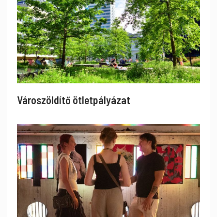
Városzöldítő ötletpályázat