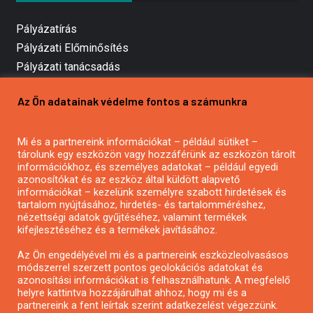
Pályázatírás
Pályázati Előminősítés
Pályázati tanácsadás
Pályázatírás vállalkozásoknak
Az Ön adatainak védelme fontos a számunkra
Mezőgazdasági pályázatírás
Pályázatírás magánszemélyeknek
Mi és a partnereink információkat – például sütiket –
Pályázatírás civil szervezeteknek
tárolunk egy eszközön vagy hozzáférünk az eszközön tárolt
Pályázatírás önkormányzatoknak
információkhoz, és személyes adatokat – például egyedi
azonosítókat és az eszköz által küldött alapvető
Pályázatfigyelés
információkat – kezelünk személyre szabott hirdetések és
Specifikus pályázatfigyelés vagy hírlevél
tartalom nyújtásához, hirdetés- és tartalomméréshez,
nézettségi adatok gyűjtéséhez, valamint termékek
kifejlesztéséhez és a termékek javításához.
PÁLYÁZATFIGYELŐ
Az Ön engedélyével mi és a partnereink eszközleolvasásos
módszerrel szerzett pontos geolokációs adatokat és
azonosítási információkat is felhasználhatunk. A megfelelő
helyre kattintva hozzájárulhat ahhoz, hogy mi és a
Pályázatok magánszemélyeknek
partnereink a fent leírtak szerint adatkezelést végezzünk.
Pályázatok civil szervezeteknek