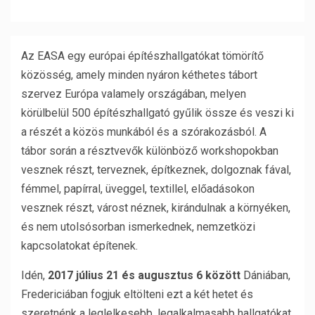
Az EASA egy európai építészhallgatókat tömörítő
közösség, amely minden nyáron kéthetes tábort
szervez Európa valamely országában, melyen
körülbelül 500 építészhallgató gyűlik össze és veszi ki
a részét a közös munkából és a szórakozásból. A
tábor során a résztvevők különböző workshopokban
vesznek részt, terveznek, építkeznek, dolgoznak fával,
fémmel, papírral, üveggel, textillel, előadásokon
vesznek részt, várost néznek, kirándulnak a környéken,
és nem utolsósorban ismerkednek, nemzetközi
kapcsolatokat építenek.
Idén,
2017 július 21 és augusztus 6 között
Dániában,
Fredericiában fogjuk eltölteni ezt a két hetet és
szeretnénk a leglelkesebb, legalkalmasabb hallgatókat