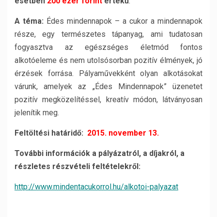
esetben
200 ezer forint
értékű
.
A téma:
Édes mindennapok – a cukor a mindennapok
része, egy természetes tápanyag, ami tudatosan
fogyasztva az egészséges életmód fontos
alkotóeleme és nem utolsósorban pozitív élmények, jó
érzések forrása. Pályaművekként olyan alkotásokat
várunk, amelyek az „Édes Mindennapok” üzenetet
pozitív megközelítéssel, kreatív módon, látványosan
jelenítik meg.
Feltöltési határidő:
2015. november 13.
További információk a pályázatról, a díjakról, a
részletes részvételi feltételekről:
http://www.mindentacukorrol.hu/alkotoi-palyazat