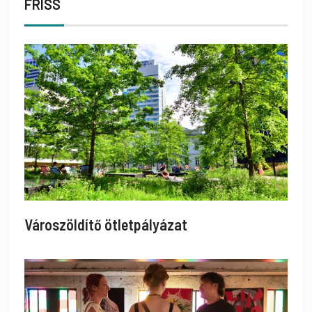
FRISS
Városzöldítő ötletpályázat