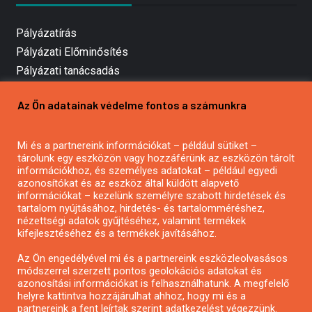
Pályázatírás
Pályázati Előminősítés
Pályázati tanácsadás
Pályázatírás vállalkozásoknak
Az Ön adatainak védelme fontos a számunkra
Mezőgazdasági pályázatírás
Pályázatírás magánszemélyeknek
Mi és a partnereink információkat – például sütiket –
Pályázatírás civil szervezeteknek
tárolunk egy eszközön vagy hozzáférünk az eszközön tárolt
Pályázatírás önkormányzatoknak
információkhoz, és személyes adatokat – például egyedi
azonosítókat és az eszköz által küldött alapvető
Pályázatfigyelés
információkat – kezelünk személyre szabott hirdetések és
Specifikus pályázatfigyelés vagy hírlevél
tartalom nyújtásához, hirdetés- és tartalomméréshez,
nézettségi adatok gyűjtéséhez, valamint termékek
kifejlesztéséhez és a termékek javításához.
PÁLYÁZATFIGYELŐ
Az Ön engedélyével mi és a partnereink eszközleolvasásos
módszerrel szerzett pontos geolokációs adatokat és
azonosítási információkat is felhasználhatunk. A megfelelő
helyre kattintva hozzájárulhat ahhoz, hogy mi és a
Pályázatok magánszemélyeknek
partnereink a fent leírtak szerint adatkezelést végezzünk.