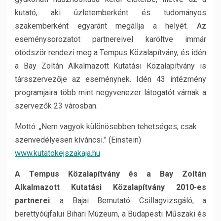
kutató, aki üzletemberként és tudományos
szakemberként egyaránt megállja a helyét. Az
eseménysorozatot partnereivel karöltve immár
ötödször rendezi meg a Tempus Közalapítvány, és idén
a Bay Zoltán Alkalmazott Kutatási Közalapítvány is
társszervezője az eseménynek. Idén 43 intézmény
programjaira több mint negyvenezer látogatót várnak a
szervezők 23 városban.
Mottó: „Nem vagyok különösebben tehetséges, csak
szenvedélyesen kíváncsi.” (Einstein)
www.kutatokejszakaja.hu
A Tempus Közalapítvány és a Bay Zoltán
Alkalmazott Kutatási Közalapítvány 2010-es
partnerei
: a Bajai Bemutató Csillagvizsgáló, a
berettyóújfalui Bihari Múzeum, a Budapesti Műszaki és