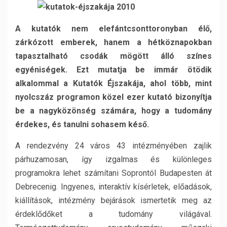
A kutatók nem elefántcsonttoronyban élő,
zárkózott emberek, hanem a hétköznapokban
tapasztalható csodák mögött álló színes
egyéniségek. Ezt mutatja be immár ötödik
alkalommal a Kutatók Éjszakája, ahol több, mint
nyolcszáz programon közel ezer kutató bizonyítja
be a nagyközönség számára, hogy a tudomány
érdekes, és tanulni sohasem késő.
A rendezvény 24 város 43 intézményében zajlik
párhuzamosan, így izgalmas és különleges
programokra lehet számítani Soprontól Budapesten át
Debrecenig. Ingyenes, interaktív kísérletek, előadások,
kiállítások, intézmény bejárások ismertetik meg az
érdeklődőket a tudomány világával.