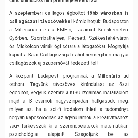
című animációs film premierjére kerül sor.
A szeptemberi csillagos égboltot
több városban is
csillagászati távcsövekkel
kémlelhetjük: Budapesten
a Millenárison és a BME-n, valamint Kecskeméten,
Győrben, Szombathelyen, Pécsett, Székesfehérváron
és Miskolcon várják égi sétára a látogatókat. Megnyitja
kapuit a Bajai Csillagvizsgáló ahol nemrégiben magyar
csillagászok új szupernóvát fedezett fel!
A központi budapesti programnak a
Millenáris
ad
otthont. Tegyünk távcsöves kirándulást az őszi
égbolton, vegyük szemre a KIBU izgalmas installációit,
majd a B csarnok nagyszínpadán hallgassuk meg,
milyen az, ha a sci-fi irodalom ihleti a tudományt,
hogyan kapcsolódnak az agyhullámok a kreativitáshoz,
vagy fürkésszük ki a szerencsejátékok matematikai-
pszichológiai alapjait! Szagoljunk be az