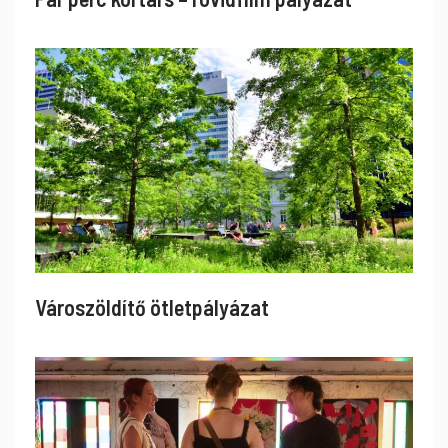
Városzöldítő ötletpályázat