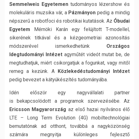
Semmelweis Egyetemen
tudományos lézershow és
molekuláris muzsika vár, a
Pázmányon
pedig a mindig
népszerű a robotfoci és robotikai kutatások. Az
Óbudai
Egyetem
Mérnöki Karán egy felújított T-modellel,
sikerének titkával és a kézgeometriai azonosítás
módszerével ismerkedhetünk
Országos
Idegtudományi Intézet
agyműtét videót mutat be, de
megtudhatjuk, miért csikorgatjuk a fogunkat, vagy mitől
remeg a kezünk. A
Közlekedéstudományi Intézet
pedig bevezet a kátyúkészítés tudományába.
Idén először egy nagyvállalati partner
is bekapcsolódott a programok szervezésébe. Az
Ericsson Magyarország
az első hazai nyilvános élő
LTE – Long Term Evolution (4G) mobiltechnológiai
bemutatónak ad otthont, továbbá a nagyközönség
számára megnyitja különleges fejlesztő