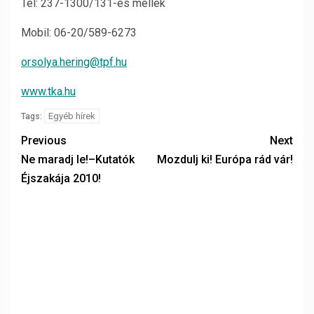
Tel: 237-1300/131-es mellék
Mobil: 06-20/589-6273
orsolya.hering@tpf.hu
www.tka.hu
Egyéb hírek
Tags:
Previous
Next
Ne maradj le!–Kutatók
Mozdulj ki! Európa rád vár!
Éjszakája 2010!