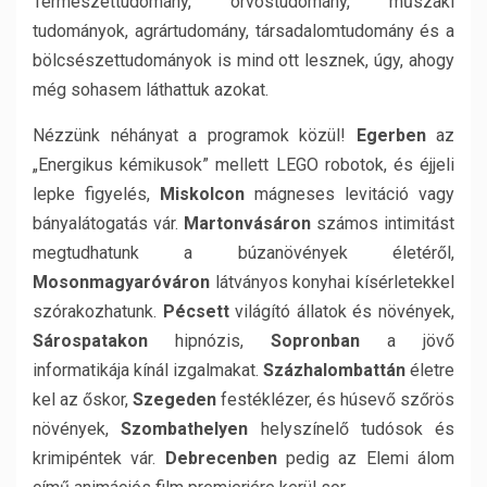
Természettudomány, orvostudomány, műszaki
tudományok, agrártudomány, társadalomtudomány és a
bölcsészettudományok is mind ott lesznek, úgy, ahogy
még sohasem láthattuk azokat.
Nézzünk néhányat a programok közül!
Egerben
az
„Energikus kémikusok” mellett LEGO robotok, és éjjeli
lepke figyelés,
Miskolcon
mágneses levitáció vagy
bányalátogatás vár.
Martonvásáron
számos intimitást
megtudhatunk a búzanövények életéről,
Mosonmagyaróváron
látványos konyhai kísérletekkel
szórakozhatunk.
Pécsett
világító állatok és növények,
Sárospatakon
hipnózis,
Sopronban
a jövő
informatikája kínál izgalmakat.
Százhalombattán
életre
kel az őskor,
Szegeden
festéklézer, és húsevő szőrös
növények,
Szombathelyen
helyszínelő tudósok és
krimipéntek vár.
Debrecenben
pedig az Elemi álom