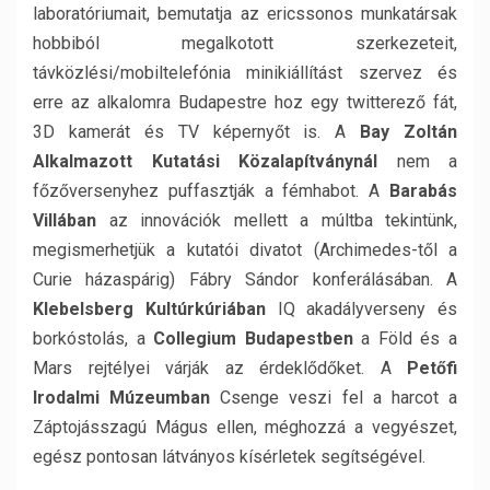
laboratóriumait, bemutatja az ericssonos munkatársak
hobbiból megalkotott szerkezeteit,
távközlési/mobiltelefónia minikiállítást szervez és
erre az alkalomra Budapestre hoz egy twitterező fát,
3D kamerát és TV képernyőt is. A
Bay Zoltán
Alkalmazott Kutatási Közalapítványnál
nem a
főzőversenyhez puffasztják a fémhabot. A
Barabás
Villában
az innovációk mellett a múltba tekintünk,
megismerhetjük a kutatói divatot (Archimedes-től a
Curie házaspárig) Fábry Sándor konferálásában. A
Klebelsberg Kultúrkúriában
IQ akadályverseny és
borkóstolás, a
Collegium Budapestben
a Föld és a
Mars rejtélyei várják az érdeklődőket. A
Petőfi
Irodalmi Múzeumban
Csenge veszi fel a harcot a
Záptojásszagú Mágus ellen, méghozzá a vegyészet,
egész pontosan látványos kísérletek segítségével.