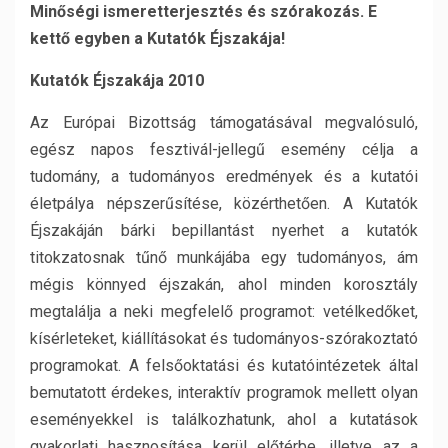
Minőségi ismeretterjesztés és szórakozás. E
kettő egyben a Kutatók Éjszakája!
Kutatók Éjszakája 2010
Az Európai Bizottság támogatásával megvalósuló,
egész napos fesztivál-jellegű esemény célja a
tudomány, a tudományos eredmények és a kutatói
életpálya népszerűsítése, közérthetően. A Kutatók
Éjszakáján bárki bepillantást nyerhet a kutatók
titokzatosnak tűnő munkájába egy tudományos, ám
mégis könnyed éjszakán, ahol minden korosztály
megtalálja a neki megfelelő programot: vetélkedőket,
kísérleteket, kiállításokat és tudományos-szórakoztató
programokat. A felsőoktatási és kutatóintézetek által
bemutatott érdekes, interaktív programok mellett olyan
eseményekkel is találkozhatunk, ahol a kutatások
gyakorlati hasznosítása kerül előtérbe, illetve az a