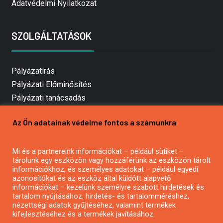
Adatvédelmi Nyilatkozat
SZOLGÁLTATÁSOK
Pályázatírás
Pályázati Előminősítés
Pályázati tanácsadás
Pályázatírás vállalkozásoknak
Az Ön adatainak védelme fontos a számunkra
Mezőgazdasági pályázatírás
Pályázatírás magánszemélyeknek
Mi és a partnereink információkat – például sütiket –
Pályázatírás civil szervezeteknek
tárolunk egy eszközön vagy hozzáférünk az eszközön tárolt
Pályázatírás önkormányzatoknak
információkhoz, és személyes adatokat – például egyedi
azonosítókat és az eszköz által küldött alapvető
Pályázatfigyelés
információkat – kezelünk személyre szabott hirdetések és
Specifikus pályázatfigyelés vagy hírlevél
tartalom nyújtásához, hirdetés- és tartalomméréshez,
nézettségi adatok gyűjtéséhez, valamint termékek
kifejlesztéséhez és a termékek javításához.