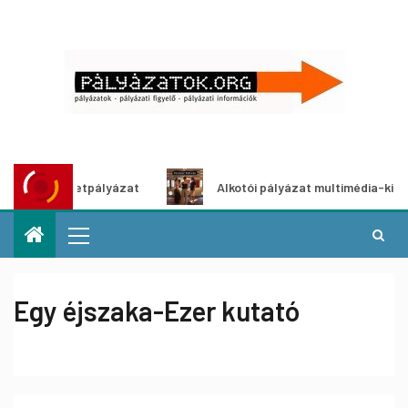
ötletpályázat
Alkotói pályázat multimédia-kiállításhoz
Egy éjszaka-Ezer kutató