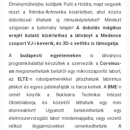
Élményműhelybe, küldjünk Pulit a Holdra, majd vegyünk
részt a Ritmika-Aritmetika kísérletben, ahol közös
dobolással írhatunk új ritmusképleteket! Mindezt
szigorúan a tudomány talaján!
A dobolás mágikus
erejét kutató kísérlethez a látványt a Medence
csoport VJ-i keverik, és 3D-s vetítés is támogatja
.
A
budapesti egyetemeken
is látványos
programkínálattal készültek a szervezők: a
Corvinus-
on
megismerhetünk belülről egy mikroszaporító labort,
az
ELTE
-n robotpartnerekkel játszhatunk labirintus
játékot és egyes pálinkafajták is harca kelnek. A
BME
-n
ismét kinyílik a Nukleáris Technikai Intézet
Oktatólaborja, és közelről láthatunk egy mini
atomreaktort! Ugyanott betekinthetünk egy
élelmiszervizsgáló labor mindennapjaiba, vagy vezető
nélküli légijárművekkel ismerkedhetünk. A