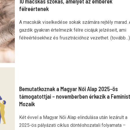
10 macskás szokás, amelyet az emberek
félreértenek
A macskák viselkedése sokak számára rejtély marad. 
gazdik gyakran értelmezik félre cicájuk jelzéseit, ami
félreértésekhez és frusztrációhoz vezethet. (tovább…)
Bemutatkoznak a Magyar Női Alap 2025-ös
támogatottjai – novemberben érkezik a Feminis
Mozaik
Két évvel a Magyar Női Alap elindulása után lezárult a
2025-ös pályázati ciklus döntéshozatali folyamata –