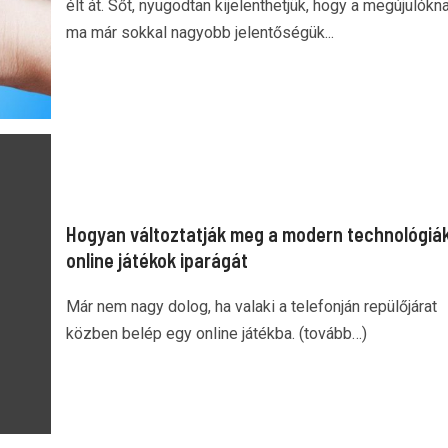
élt át. Sőt, nyugodtan kijelenthetjük, hogy a megújulókn
ma már sokkal nagyobb jelentőségük...
Hogyan változtatják meg a modern technológiák
online játékok iparágát
Már nem nagy dolog, ha valaki a telefonján repülőjárat
közben belép egy online játékba. (tovább…)