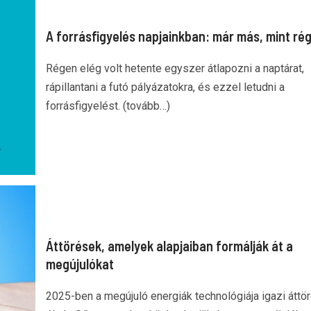
A forrásfigyelés napjainkban: már más, mint ré
Régen elég volt hetente egyszer átlapozni a naptárat,
rápillantani a futó pályázatokra, és ezzel letudni a
forrásfigyelést. (tovább…)
Áttörések, amelyek alapjaiban formálják át a
megújulókat
2025-ben a megújuló energiák technológiája igazi áttö