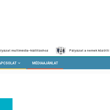
édia-kiállításhoz
Pályázat a nemek közötti egyenlőség e
APCSOLAT
MÉDIAAJÁNLAT