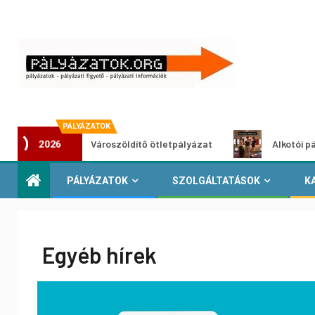
PÁLYÁZATOK
Városzöldítő ötletpályázat
Alkotói pályázat multim
2026
PÁLYÁZATOK
SZOLGÁLTATÁSOK
K
Egyéb hírek