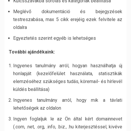
Kulcsszavakba sorolás és kategóriák beállítása
Meglévő dokumentáció és bejegyzések
testreszabása, max 5 cikk erejéig ezek felvitele az
oldalra
Egyeztetés szerint egyéb is lehetséges
További ajándékaink:
Ingyenes tanulmány arról, hogyan használhatja új
honlapját (kezelőfelület használata, statisztikák
elemzéséhez szükséges tudás, köremail- és hírlevél
küldés beállítása)
Ingyenes tanulmány arról, hogy mik a távlati
lehetőségek az oldalon
Ingyen foglaljuk le az Ön által kért domainnevet
(.com, .net, .org, .info, .biz., .hu kiterjesztéssel, kivéve