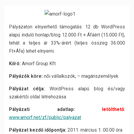
Pályázaton elnyerhető támogatás: 12 db WordPress
alapú induló honlap/blog 12.000 Ft + Áfáért (15.000 Ft),
tehát a teljes ár 33%-árért (teljes összeg 36.000
Ft+Áfa) lehet elnyerni.
Kiíró:
Amorf Group Kft
Pályázók köre:
női vállalkozók, – magánszemélyek
Pályázat célja:
WordPress alapú blog és/vagy
szakértői oldal létrehozása
Pályázati adatlap:
letölthető
:
www.amorf.net/zf/public/palyazat
Pályázat kezdő időpontja:
2011. március 1. 00.00 óra