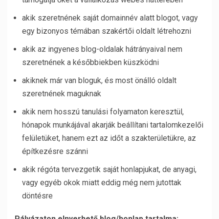
akik szeretnének saját domainnév alatt blogot, vagy
egy bizonyos témában szakértői oldalt létrehozni
akik az ingyenes blog-oldalak hátrányaival nem
szeretnének a későbbiekben küszködni
akiknek már van bloguk, és most önálló oldalt
szeretnének maguknak
akik nem hosszú tanulási folyamaton keresztül,
hónapok munkájával akarják beállítani tartalomkezelői
felületüket, hanem ezt az időt a szakterületükre, az
építkezésre szánni
akik régóta tervezgetik saját honlapjukat, de anyagi,
vagy egyéb okok miatt eddig még nem jutottak
döntésre
Pályázaton elnyerhető blog/honlap tartalma: