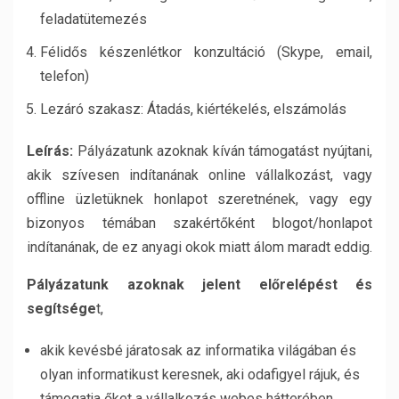
feladatütemezés
Félidős készenlétkor konzultáció (Skype, email,
telefon)
Lezáró szakasz: Átadás, kiértékelés, elszámolás
Leírás:
Pályázatunk azoknak kíván támogatást nyújtani,
akik szívesen indítanának online vállalkozást, vagy
offline üzletüknek honlapot szeretnének, vagy egy
bizonyos témában szakértőként blogot/honlapot
indítanának, de ez anyagi okok miatt álom maradt eddig.
Pályázatunk azoknak jelent előrelépést és
segítsége
t,
akik kevésbé járatosak az informatika világában és
olyan informatikust keresnek, aki odafigyel rájuk, és
támogatja őket a vállalkozás webes hátterében