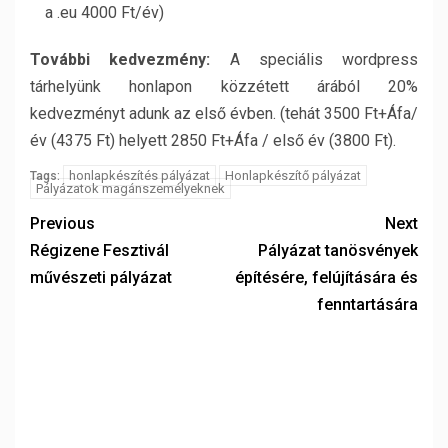
a .eu 4000 Ft/év)
További kedvezmény:
A speciális wordpress
tárhelyünk honlapon közzétett árából 20%
kedvezményt adunk az első évben. (tehát 3500 Ft+Áfa/
év (4375 Ft) helyett 2850 Ft+Áfa / első év (3800 Ft).
honlapkészítés pályázat
Honlapkészítő pályázat
Tags:
Pályázatok magánszemélyeknek
Previous
Next
Régizene Fesztivál
Pályázat tanösvények
művészeti pályázat
építésére, felújítására és
fenntartására