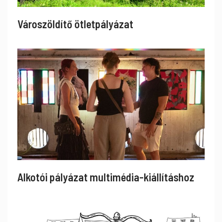
Városzöldítő ötletpályázat
Alkotói pályázat multimédia-kiállításhoz