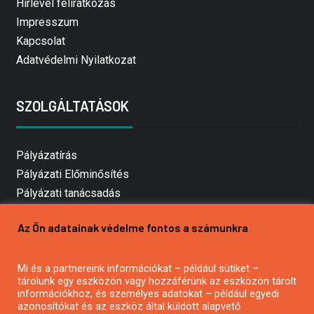
Hírlevél feliratkozás
Impresszum
Kapcsolat
Adatvédelmi Nyilatkozat
SZOLGÁLTATÁSOK
Pályázatírás
Pályázati Előminősítés
Pályázati tanácsadás
Pályázatírás vállalkozásoknak
Az Ön adatainak védelme fontos a számunkra
Mezőgazdasági pályázatírás
Pályázatírás magánszemélyeknek
Mi és a partnereink információkat – például sütiket –
Pályázatírás civil szervezeteknek
tárolunk egy eszközön vagy hozzáférünk az eszközön tárolt
Pályázatírás önkormányzatoknak
információkhoz, és személyes adatokat – például egyedi
azonosítókat és az eszköz által küldött alapvető
Pályázatfigyelés