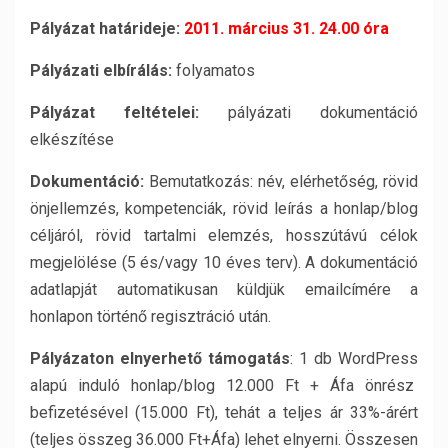
Pályázat határideje:
2011. március 31. 24.00 óra
Pályázati elbírálás:
folyamatos
Pályázat feltételei:
pályázati dokumentáció
elkészítése
Dokumentáció:
Bemutatkozás: név, elérhetőség, rövid
önjellemzés, kompetenciák, rövid leírás a honlap/blog
céljáról, rövid tartalmi elemzés, hosszútávú célok
megjelölése (5 és/vagy 10 éves terv). A dokumentáció
adatlapját automatikusan küldjük emailcímére a
honlapon történő regisztráció után.
Pályázaton elnyerhető támogatás
: 1 db WordPress
alapú induló honlap/blog 12.000 Ft + Áfa önrész
befizetésével (15.000 Ft), tehát a teljes ár 33%-árért
(teljes összeg 36.000 Ft+Áfa) lehet elnyerni. Összesen