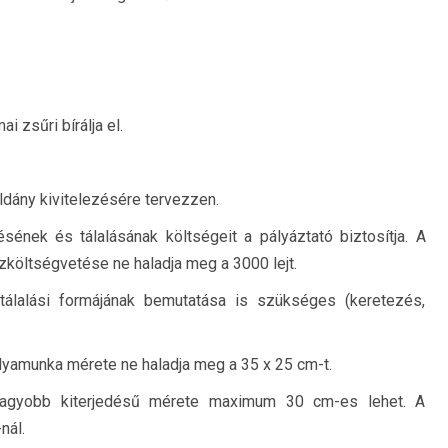
 zsűri bírálja el.
ldány kivitelezésére tervezzen.
zésének és tálalásának költségeit a pályáztató biztosítja. A
zköltségvetése ne haladja meg a 3000 lejt.
álalási formájának bemutatása is szükséges (keretezés,
yamunka mérete ne haladja meg a 35 x 25 cm-t.
gnagyobb kiterjedésű mérete maximum 30 cm-es lehet. A
nál.