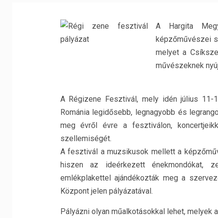
A Hargita Megye
képzőművészei sz
melyet a Csíksze
művészeknek nyújt
A Régizene Fesztivál, mely idén július 11-1
Románia legidősebb, legnagyobb és legrango
meg évről évre a fesztiválon, koncertjei
szellemiségét.
A fesztivál a muzsikusok mellett a képzőműv
hiszen az ideérkezett énekmondókat, ze
emlékplakettel ajándékozták meg a szervezők
Központ jelen pályázatával.
Pályázni olyan műalkotásokkal lehet, melyek 