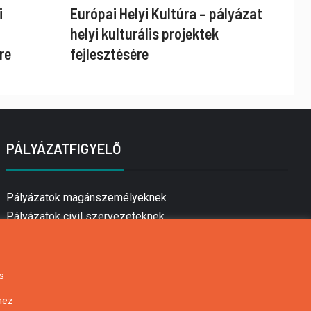
i
Európai Helyi Kultúra – pályázat
helyi kulturális projektek
re
fejlesztésére
PÁLYÁZATFIGYELŐ
Pályázatok magánszemélyeknek
Pályázatok civil szervezeteknek
Pályázatok vállalkozásoknak
Önkormányzati pályázatok
Mezőgazdasági pályázatok
s
Falusi turizmus pályázatok
hez
Napelem pályázatok