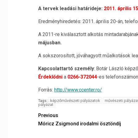
A tervek leadási határideje:
2011. április 15
Eredményhiredetés: 2011. április 20-án, telefon
A 2011-re kiválasztott alkotás mintadarabjána
májusban.
A sokszorosított, jóváhagyott műalkotások lead
Kapcsolattartó személy
: Botár László kép
Érdeklődni
a
0266-372044
-es telefonszámon
Forrás:
http://www.ccenter.ro/
képzőművészeti pályázatok
művészeti pályáza
Tags:
pályázat
Previous
Móricz Zsigmond irodalmi ösztöndíj