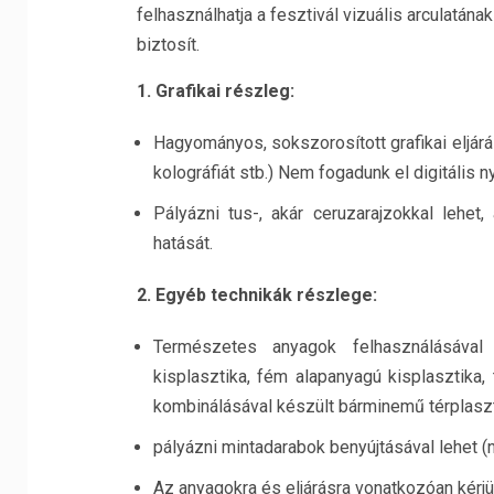
felhasználhatja a fesztivál vizuális arculatán
biztosít.
1. Grafikai részleg:
Hagyományos, sokszorosított grafikai eljár
kolográfiát stb.) Nem fogadunk el digitális 
Pályázni tus-, akár ceruzarajzokkal lehe
hatását.
2. Egyéb technikák részlege:
Természetes anyagok felhasználásával 
kisplasztika, fém alapanyagú kisplasztika,
kombinálásával készült bárminemű térplaszt
pályázni mintadarabok benyújtásával lehet 
Az anyagokra és eljárásra vonatkozóan kérjük