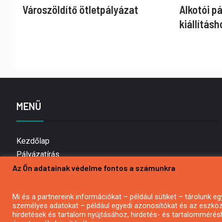
Városzöldítő ötletpályázat
Alkotói p
kiállításh
MENÜ
Kezdőlap
Pályázatírás
Az Ön adatainak védelme fontos a számunkra
Bemutatkozás
Médiaajánlat
Hírlevél feliratkozás
Mi és a partnereink információkat – például sütiket – tárolunk
személyes adatokat – például egyedi azonosítókat és az eszköz 
Impresszum
hirdetések és tartalom nyújtásához, hirdetés- és tartalommérés
Kapcsolat