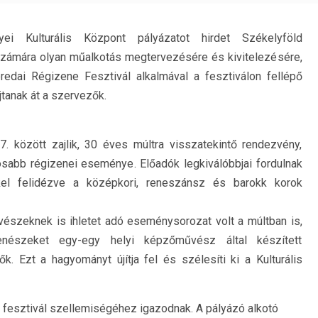
i Kulturális Központ pályázatot hirdet Székelyföld
ámára olyan műalkotás megtervezésére és kivitelezésére,
redai Régizene Fesztivál alkalmával a fesztiválon fellépő
anak át a szervezők.
7. között zajlik, 30 éves múltra visszatekintő rendezvény,
sabb régizenei eseménye. Előadók legkiválóbbjai fordulnak
kkel felidézve a középkori, reneszánsz és barokk korok
észeknek is ihletet adó eseménysorozat volt a múltban is,
nészeket egy-egy helyi képzőművész által készített
. Ezt a hagyományt újítja fel és szélesíti ki a Kulturális
a fesztivál szellemiségéhez igazodnak. A pályázó alkotó