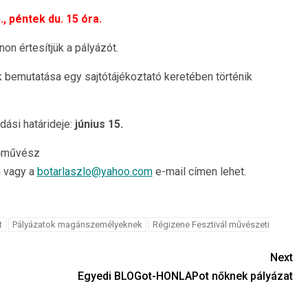
., péntek du. 15 óra.
on értesítjük a pályázót.
k bemutatása egy sajtótájékoztató keretében történik
ási határideje:
június 15.
zőművész
 vagy a
botarlaszlo@yahoo.com
e-mail címen lehet.
t
Pályázatok magánszemélyeknek
Régizene Fesztivál művészeti
Next
Egyedi BLOGot-HONLAPot nőknek pályázat