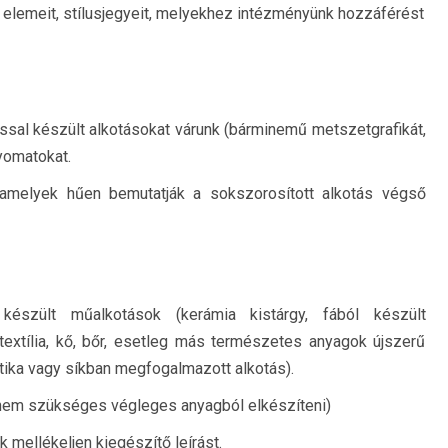
ak elemeit, stílusjegyeit, melyekhez intézményünk hozzáférést
ással készült alkotásokat várunk (bárminemű metszetgrafikát,
nyomatokat.
t, amelyek hűen bemutatják a sokszorosított alkotás végső
készült műalkotások (kerámia kistárgy, fából készült
 textília, kő, bőr, esetleg más természetes anyagok újszerű
ika vagy síkban megfogalmazott alkotás).
(nem szükséges végleges anyagból elkészíteni)
 mellékeljen kiegészítő leírást.