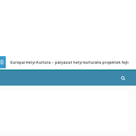
ai Helyi Kultúra – pályázat helyi kulturális projektek fejlesztésére