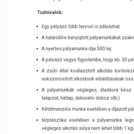
Tudnivalók:
Egy pályázó több tervvel is pályázhat.
A határidőre benyújtott pályamunkákat szakmai
A nyertes pályamunka díja 500 lej.
A pályázó vegye figyelembe, hogy kb. 50 pé
A zsűri által kiválasztott alkotás kivitele
sokszorosított alkotások előállításának öss
A pályamunkák végleges, átadásra kész t
talapzat, hátlap, dekoratív doboz stb.).
Kétdimenziós munka esetében a díjazott pál
térplasztika esetében a pályamunka le
végleges alkotás súlya nem lehet több 1 kg-