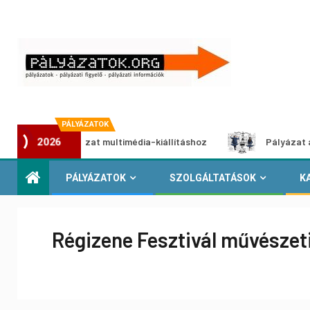
PÁLYÁZATOK
tói pályázat multimédia-kiállításhoz
Pályázat a nemek kö
2026
PÁLYÁZATOK
SZOLGÁLTATÁSOK
K
Régizene Fesztivál művészet