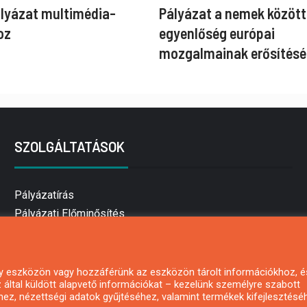
ályázat multimédia-
Pályázat a nemek között
oz
egyenlőség európai
mozgalmainak erősítésé
SZOLGÁLTATÁSOK
Pályázatírás
Pályázati Előminősítés
Pályázati tanácsadás
Pályázatírás vállalkozásoknak
Mezőgazdasági pályázatírás
 egy eszközön vagy hozzáférünk az eszközön tárolt információkhoz, é
által küldött alapvető információkat – kezelünk személyre szabott
Pályázatírás magánszemélyeknek
hez, nézettségi adatok gyűjtéséhez, valamint termékek kifejlesztésé
Pályázatírás civil szervezeteknek