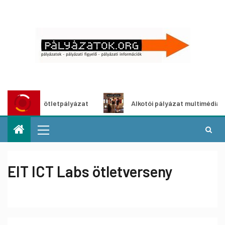
zöldítő ötletpályázat
Alkotói pályázat multimédia-kiállít
EIT ICT Labs ötletverseny