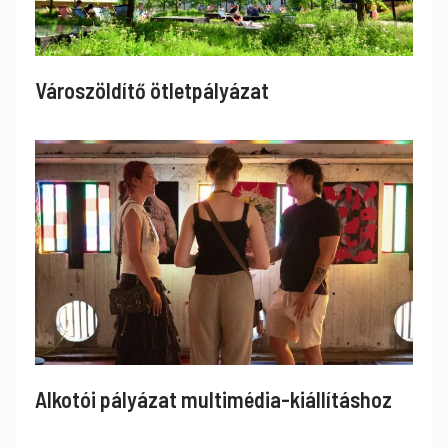
Városzöldítő ötletpályázat
Alkotói pályázat multimédia-kiállításhoz