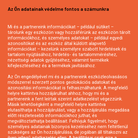
Pályázatírás vállalkozásoknak
Az Ön adatainak védelme fontos a számunkra
Mezőgazdasági pályázatírás
Pályázatírás magánszemélyeknek
Mi és a partnereink információkat – például sütiket –
Pályázatírás civil szervezeteknek
tárolunk egy eszközön vagy hozzáférünk az eszközön tárolt
Pályázatírás önkormányzatoknak
információkhoz, és személyes adatokat – például egyedi
azonosítókat és az eszköz által küldött alapvető
Pályázatfigyelés
információkat – kezelünk személyre szabott hirdetések és
Specifikus pályázatfigyelés vagy hírlevél
tartalom nyújtásához, hirdetés- és tartalomméréshez,
nézettségi adatok gyűjtéséhez, valamint termékek
kifejlesztéséhez és a termékek javításához.
PÁLYÁZATFIGYELŐ
Az Ön engedélyével mi és a partnereink eszközleolvasásos
módszerrel szerzett pontos geolokációs adatokat és
azonosítási információkat is felhasználhatunk. A megfelelő
helyre kattintva hozzájárulhat ahhoz, hogy mi és a
Pályázatok magánszemélyeknek
partnereink a fent leírtak szerint adatkezelést végezzünk.
Pályázatok civil szervezeteknek
Másik lehetőségként a megfelelő helyre kattintva
elutasíthatja a hozzájárulást, vagy a hozzájárulás megadása
Pályázatok vállalkozásoknak
előtt részletesebb információkhoz juthat, és
Önkormányzati pályázatok
megváltoztathatja beállításait. Felhívjuk figyelmét, hogy
személyes adatainak bizonyos kezeléséhez nem feltétlenül
Mezőgazdasági pályázatok
szükséges az Ön hozzájárulása, de jogában áll tiltakozni az
Falusi turizmus pályázatok
ilyen jellegű adatkezelés ellen. A beállításai csak erre a