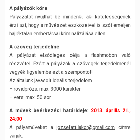
A pályázók köre
Pályázatot nyújthat be mindenki, aki kötelességének
érzi azt, hogy a művészet eszközeivel is szót emeljen
hajléktalan embertársai kriminalizálása ellen.
A szöveg terjedelme
A pályázat elsődleges célja a flashmobon való
részvétel. Ezért a pályázók a szövegek terjedelménél
vegyék figyelembe ezt a szempontot!
Az általunk javasolt ideális terjedelem
– rövidpróza: max. 3000 karakter
– vers: max. 50 sor
A művek beérkezési határideje:
2013. április 21.,
24:00
A pályaműveket a
jozsefattilakor@gmail.com
címre
várjuk.