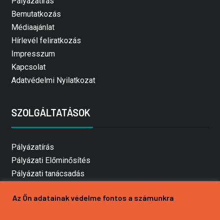
Pályázatírás
Bemutatkozás
Médiaajánlat
Hírlevél feliratkozás
Impresszum
Kapcsolat
Adatvédelmi Nyilatkozat
SZOLGÁLTATÁSOK
Pályázatírás
Pályázati Előminősítés
Pályázati tanácsadás
Pályázatírás vállalkozásoknak
Az Ön adatainak védelme fontos a számunkra
Mezőgazdasági pályázatírás
Pályázatírás magánszemélyeknek