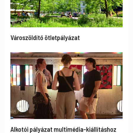
Városzöldítő ötletpályázat
Alkotói pályázat multimédia-kiállításhoz