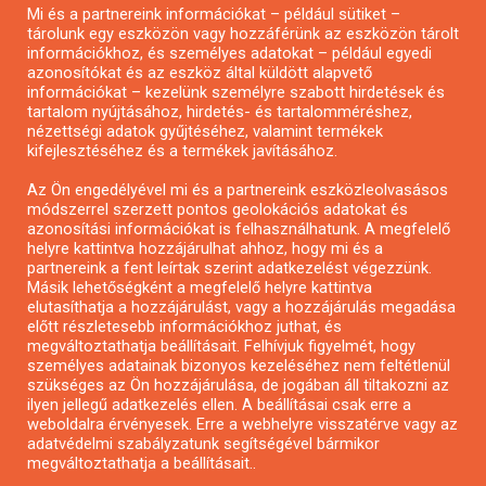
Mi és a partnereink információkat – például sütiket –
Pályázatírás civil szervezeteknek
tárolunk egy eszközön vagy hozzáférünk az eszközön tárolt
Pályázatírás önkormányzatoknak
információkhoz, és személyes adatokat – például egyedi
azonosítókat és az eszköz által küldött alapvető
Pályázatfigyelés
információkat – kezelünk személyre szabott hirdetések és
Specifikus pályázatfigyelés vagy hírlevél
tartalom nyújtásához, hirdetés- és tartalomméréshez,
nézettségi adatok gyűjtéséhez, valamint termékek
kifejlesztéséhez és a termékek javításához.
PÁLYÁZATFIGYELŐ
Az Ön engedélyével mi és a partnereink eszközleolvasásos
módszerrel szerzett pontos geolokációs adatokat és
azonosítási információkat is felhasználhatunk. A megfelelő
helyre kattintva hozzájárulhat ahhoz, hogy mi és a
Pályázatok magánszemélyeknek
partnereink a fent leírtak szerint adatkezelést végezzünk.
Pályázatok civil szervezeteknek
Másik lehetőségként a megfelelő helyre kattintva
elutasíthatja a hozzájárulást, vagy a hozzájárulás megadása
Pályázatok vállalkozásoknak
előtt részletesebb információkhoz juthat, és
Önkormányzati pályázatok
megváltoztathatja beállításait. Felhívjuk figyelmét, hogy
személyes adatainak bizonyos kezeléséhez nem feltétlenül
Mezőgazdasági pályázatok
szükséges az Ön hozzájárulása, de jogában áll tiltakozni az
Falusi turizmus pályázatok
ilyen jellegű adatkezelés ellen. A beállításai csak erre a
weboldalra érvényesek. Erre a webhelyre visszatérve vagy az
Napelem pályázatok
adatvédelmi szabályzatunk segítségével bármikor
GINOP pályázatok
megváltoztathatja a beállításait..