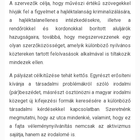
A szervezők célja, hogy művészi értékű szövegekkel
hívják fel a figyelmet a hajléktalanság kriminalizálására,
a hajléktalanellenes intézkedésekre, illetve a
rendőrökkel és kordonokkal borított aluljárók
hazugságaira; továbbá, hogy megszervezzenek egy
olyan szerzőközösséget, amelyik különböző nyilvános
köztereken tartott felolvasások alkalmával is tiltakozik
mindezek ellen.
A pályázat célkitűzése tehát kettős. Egyrészt erősíteni
kívánja a társadalmi problémákról szóló irodalmi
(pár)beszédet, másrészt ösztönözni a magyar irodalmi
közeget új kifejezési formák keresésére a különböző
társadalmi kérdésekkel kapcsolatban. Szeretnénk
megmutatni, hogy az utca mindenkié, valamint, hogy ez
a fajta véleménynyilvánítás nemcsak az aktivizmus
sajátja, hanem az irodalomé is.