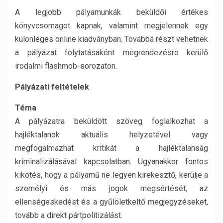
A legjobb pályamunkák beküldői értékes
könyvcsomagot kapnak, valamint megjelennek egy
különleges online kiadványban. Továbbá részt vehetnek
a pályázat folytatásaként megrendezésre kerülő
irodalmi flashmob-sorozaton.
Pályázati feltételek
Téma
A pályázatra beküldött szöveg foglalkozhat a
hajléktalanok aktuális helyzetével vagy
megfogalmazhat kritikát a hajléktalanság
kriminalizálásával kapcsolatban. Ugyanakkor fontos
kikötés, hogy a pályamű ne legyen kirekesztő, kerülje a
személyi és más jogok megsértését, az
ellenségeskedést és a gyűlöletkeltő megjegyzéseket,
tovább a direkt pártpolitizálást.