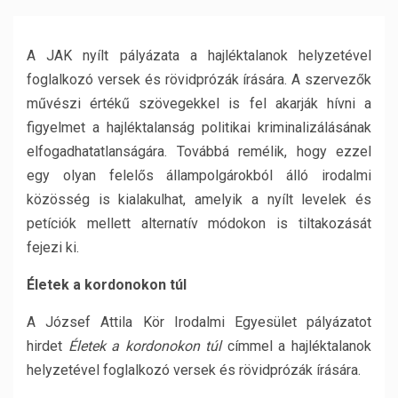
A JAK nyílt pályázata a hajléktalanok helyzetével
foglalkozó versek és rövidprózák írására. A szervezők
művészi értékű szövegekkel is fel akarják hívni a
figyelmet a hajléktalanság politikai kriminalizálásának
elfogadhatatlanságára. Továbbá remélik, hogy ezzel
egy olyan felelős állampolgárokból álló irodalmi
közösség is kialakulhat, amelyik a nyílt levelek és
petíciók mellett alternatív módokon is tiltakozását
fejezi ki.
Életek a kordonokon túl
A József Attila Kör Irodalmi Egyesület pályázatot
hirdet
Életek a kordonokon túl
címmel a hajléktalanok
helyzetével foglalkozó versek és rövidprózák írására.