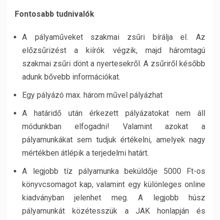
Fontosabb tudnivalók
A pályaműveket szakmai zsűri bírálja el. Az
előzsűrizést a kiírók végzik, majd háromtagú
szakmai zsűri dönt a nyertesekről. A zsűriről később
adunk bővebb információkat.
Egy pályázó max. három művel pályázhat
A határidő után érkezett pályázatokat nem áll
módunkban elfogadni! Valamint azokat a
pályamunkákat sem tudjuk értékelni, amelyek nagy
mértékben átlépik a terjedelmi határt.
A legjobb tíz pályamunka beküldője 5000 Ft-os
könyvcsomagot kap, valamint egy különleges online
kiadványban jelenhet meg. A legjobb húsz
pályamunkát közétesszük a JAK honlapján és