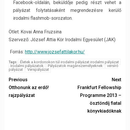
Facebook-oldalán, beküldője pedig részt vehet a
pályázat folytatásaként megrendezésre kerülő
irodalmi flashmob-sorozaton.
Ötlet: Kovai Anna Fruzsina
Szervező: József Attia Kör Irodalmi Egyesület (JAK)
Forrás:
http://www.jozsefattilakor.hu/
Életek a kordonokon túl irodalmi pályázat irodalmi pályázat
Tags:
Irodalmi pályázatok
Pályázatok magánszemélyeknek
versíró
pályázat
Verspályázat
Previous
Next
Otthonunk az erdő!
Frankfurt Fellowship
rajzpályázat
Programme 2013 –
ösztöndíj fiatal
könyvkiadóknak