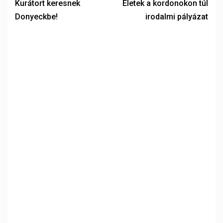
Kurátort keresnek
Életek a kordonokon túl
Donyeckbe!
irodalmi pályázat