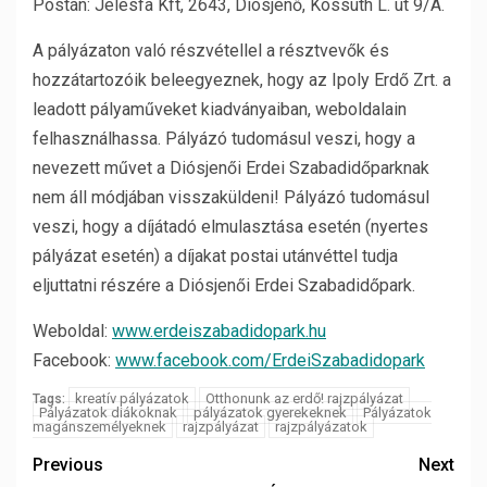
Postán: Jelesfa Kft, 2643, Diósjenő, Kossuth L. út 9/A.
A pályázaton való részvétellel a résztvevők és
hozzátartozóik beleegyeznek, hogy az Ipoly Erdő Zrt. a
leadott pályaműveket kiadványaiban, weboldalain
felhasználhassa. Pályázó tudomásul veszi, hogy a
nevezett művet a Diósjenői Erdei Szabadidőparknak
nem áll módjában visszaküldeni! Pályázó tudomásul
veszi, hogy a díjátadó elmulasztása esetén (nyertes
pályázat esetén) a díjakat postai utánvéttel tudja
eljuttatni részére a Diósjenői Erdei Szabadidőpark.
Weboldal:
www.erdeiszabadidopark.hu
Facebook:
www.facebook.com/
ErdeiSzabadidopark
kreatív pályázatok
Otthonunk az erdő! rajzpályázat
Tags:
Pályázatok diákoknak
pályázatok gyerekeknek
Pályázatok
magánszemélyeknek
rajzpályázat
rajzpályázatok
Previous
Next