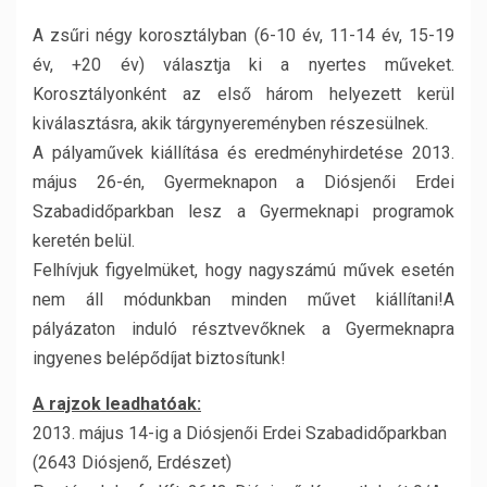
A zsűri négy korosztályban (6-10 év, 11-14 év, 15-19
év, +20 év) választja ki a nyertes műveket.
Korosztályonként az első három helyezett kerül
kiválasztásra, akik tárgynyereményben részesülnek.
A pályaművek kiállítása és eredményhirdetése 2013.
május 26-én, Gyermeknapon a Diósjenői Erdei
Szabadidőparkban lesz a Gyermeknapi programok
keretén belül.
Felhívjuk figyelmüket, hogy nagyszámú művek esetén
nem áll módunkban minden művet kiállítani!A
pályázaton induló résztvevőknek a Gyermeknapra
ingyenes belépődíjat biztosítunk!
A rajzok leadhatóak:
2013. május 14-ig a Diósjenői Erdei Szabadidőparkban
(2643 Diósjenő, Erdészet)