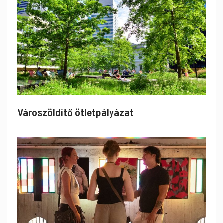
Városzöldítő ötletpályázat