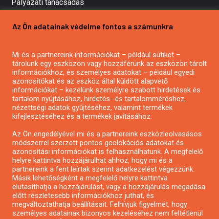
Pályázati tanácsadás
Pályázatírás vállalkozásoknak
Az Ön adatainak védelme fontos a számunkra
Mezőgazdasági pályázatírás
Pályázatírás magánszemélyeknek
Mi és a partnereink információkat – például sütiket –
Pályázatírás civil szervezeteknek
tárolunk egy eszközön vagy hozzáférünk az eszközön tárolt
Pályázatírás önkormányzatoknak
információkhoz, és személyes adatokat – például egyedi
azonosítókat és az eszköz által küldött alapvető
Pályázatfigyelés
információkat – kezelünk személyre szabott hirdetések és
Specifikus pályázatfigyelés vagy hírlevél
tartalom nyújtásához, hirdetés- és tartalomméréshez,
nézettségi adatok gyűjtéséhez, valamint termékek
kifejlesztéséhez és a termékek javításához.
PÁLYÁZATFIGYELŐ
Az Ön engedélyével mi és a partnereink eszközleolvasásos
módszerrel szerzett pontos geolokációs adatokat és
azonosítási információkat is felhasználhatunk. A megfelelő
helyre kattintva hozzájárulhat ahhoz, hogy mi és a
Pályázatok magánszemélyeknek
partnereink a fent leírtak szerint adatkezelést végezzünk.
Pályázatok civil szervezeteknek
Másik lehetőségként a megfelelő helyre kattintva
elutasíthatja a hozzájárulást, vagy a hozzájárulás megadása
Pályázatok vállalkozásoknak
előtt részletesebb információkhoz juthat, és
Önkormányzati pályázatok
megváltoztathatja beállításait. Felhívjuk figyelmét, hogy
személyes adatainak bizonyos kezeléséhez nem feltétlenül
Mezőgazdasági pályázatok