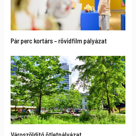
Pár perc kortárs – rövidfilm pályázat
Városzöldítő ötletpályázat