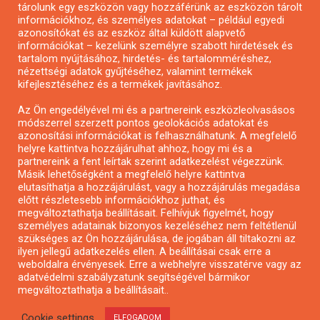
tárolunk egy eszközön vagy hozzáférünk az eszközön tárolt
Pályázatírás önkormányzatoknak
információkhoz, és személyes adatokat – például egyedi
azonosítókat és az eszköz által küldött alapvető
Pályázatfigyelés
információkat – kezelünk személyre szabott hirdetések és
Specifikus pályázatfigyelés vagy hírlevél
tartalom nyújtásához, hirdetés- és tartalomméréshez,
nézettségi adatok gyűjtéséhez, valamint termékek
kifejlesztéséhez és a termékek javításához.
PÁLYÁZATFIGYELŐ
Az Ön engedélyével mi és a partnereink eszközleolvasásos
módszerrel szerzett pontos geolokációs adatokat és
azonosítási információkat is felhasználhatunk. A megfelelő
helyre kattintva hozzájárulhat ahhoz, hogy mi és a
Pályázatok magánszemélyeknek
partnereink a fent leírtak szerint adatkezelést végezzünk.
Pályázatok civil szervezeteknek
Másik lehetőségként a megfelelő helyre kattintva
elutasíthatja a hozzájárulást, vagy a hozzájárulás megadása
Pályázatok vállalkozásoknak
előtt részletesebb információkhoz juthat, és
Önkormányzati pályázatok
megváltoztathatja beállításait. Felhívjuk figyelmét, hogy
személyes adatainak bizonyos kezeléséhez nem feltétlenül
Mezőgazdasági pályázatok
szükséges az Ön hozzájárulása, de jogában áll tiltakozni az
Falusi turizmus pályázatok
ilyen jellegű adatkezelés ellen. A beállításai csak erre a
weboldalra érvényesek. Erre a webhelyre visszatérve vagy az
Napelem pályázatok
adatvédelmi szabályzatunk segítségével bármikor
GINOP pályázatok
megváltoztathatja a beállításait..
Cookie settings
ELFOGADOM