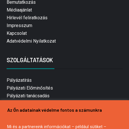
Bemutatkozás
Médiaajánlat
Hírlevél feliratkozás
Impresszum
Kapcsolat
Adatvédelmi Nyilatkozat
SZOLGÁLTATÁSOK
Pályázatírás
Pályázati Előminősítés
Pályázati tanácsadás
Pályázatírás vállalkozásoknak
Az Ön adatainak védelme fontos a számunkra
Mezőgazdasági pályázatírás
Pályázatírás magánszemélyeknek
Mi és a partnereink információkat – például sütiket –
Pályázatírás civil szervezeteknek