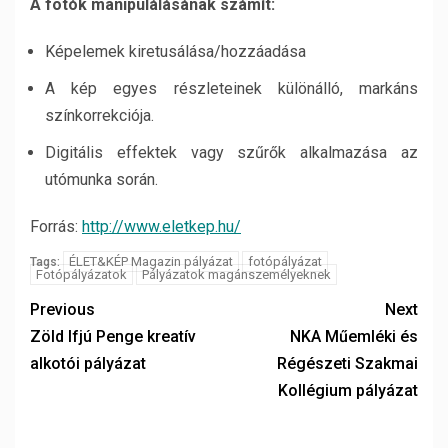
A fotók manipulálásának számít:
Képelemek kiretusálása/hozzáadása
A kép egyes részleteinek különálló, markáns
színkorrekciója.
Digitális effektek vagy szűrők alkalmazása az
utómunka során.
Forrás:
http://www.eletkep.hu/
ÉLET&KÉP Magazin pályázat
fotópályázat
Tags:
Fotópályázatok
Pályázatok magánszemélyeknek
Previous
Next
Zöld Ifjú Penge kreatív
NKA Műemléki és
alkotói pályázat
Régészeti Szakmai
Kollégium pályázat