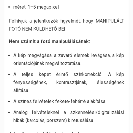
méret: 1–5 megapixel
Felhívjuk a jelentkezők figyelmét, hogy MANIPULÁLT
FOTÓ NEM KÜLDHETŐ BE!
Nem számít a fotó manipulálásának:
A kép megvágása, a zavaró elemek levágása, a kép
orientációjának megváltoztatása.
A teljes képet érintő színkorrekció. A kép
fényességének, kontrasztjának, élességének
állítása.
A színes felvételek fekete-fehérré alakítása.
Analóg felvételeknél a szkennelési/digitalizálási
hibák (karcolás, porszem) kiretusálása.