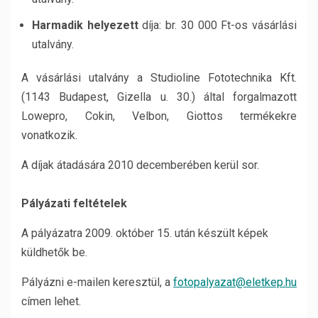
Harmadik helyezett
díja: br. 30 000 Ft-os vásárlási
utalvány.
A vásárlási utalvány a Studioline Fototechnika Kft.
(1143 Budapest, Gizella u. 30.) által forgalmazott
Lowepro, Cokin, Velbon, Giottos termékekre
vonatkozik.
A díjak átadására 2010 decemberében kerül sor.
Pályázati feltételek
A pályázatra 2009. október 15. után készült képek
küldhetők be.
Pályázni e-mailen keresztül, a
fotopalyazat@eletkep.hu
címen lehet.