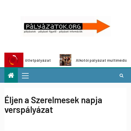
ldítő ötletpályázat
Alkotói pályázat multimédia-kiállítá
Éljen a Szerelmesek napja
verspályázat