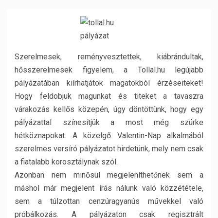
Szerelmesek, reményvesztettek, kiábrándultak,
hősszerelmesek figyelem, a Tollal.hu legújabb
pályázatában kiírhatjátok magatokból érzéseiteket!
Hogy feldobjuk magunkat és titeket a tavaszra
várakozás kellős közepén, úgy döntöttünk, hogy egy
pályázattal színesítjük a most még szürke
hétköznapokat. A közelgő Valentin-Nap alkalmából
szerelmes versíró pályázatot hirdetünk, mely nem csak
a fiatalabb korosztálynak szól.
Azonban nem minősül megjeleníthetőnek sem a
máshol már megjelent írás nálunk való közzététele,
sem a túlzottan cenzúragyanús művekkel való
próbálkozás. A pályázaton csak regisztrált