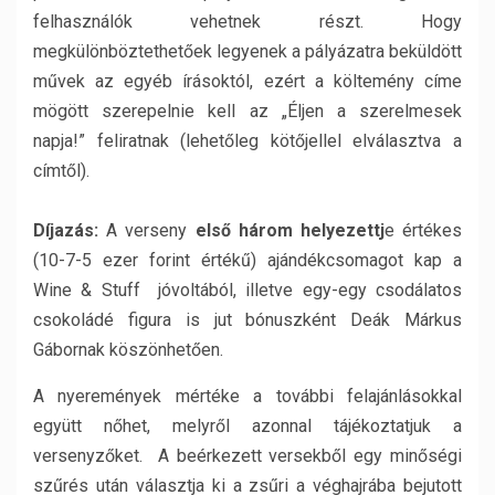
felhasználók vehetnek részt. Hogy
megkülönböztethetőek legyenek a pályázatra beküldött
művek az egyéb írásoktól, ezért a költemény címe
mögött szerepelnie kell az „Éljen a szerelmesek
napja!” feliratnak (lehetőleg kötőjellel elválasztva a
címtől).
Díjazás:
A verseny
első három helyezettj
e értékes
(10-7-5 ezer forint értékű) ajándékcsomagot kap a
Wine & Stuff jóvoltából, illetve egy-egy csodálatos
csokoládé figura is jut bónuszként Deák Márkus
Gábornak köszönhetően.
A nyeremények mértéke a további felajánlásokkal
együtt nőhet, melyről azonnal tájékoztatjuk a
versenyzőket. A beérkezett versekből egy minőségi
szűrés után választja ki a zsűri a véghajrába bejutott