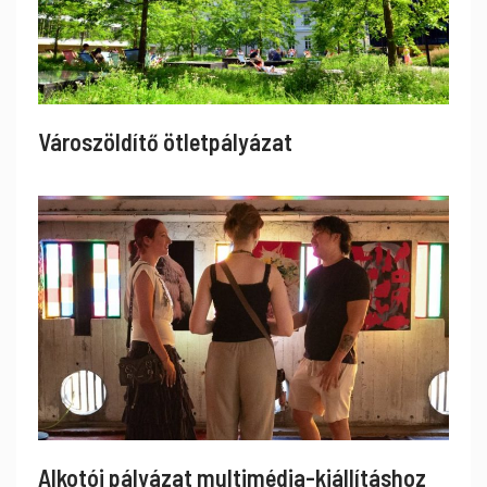
Városzöldítő ötletpályázat
Alkotói pályázat multimédia-kiállításhoz