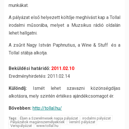
munkákat.
A pályázat első helyezett költője meghívást kap a Tollal
irodalmi műsorába, melyet a Muzsikus rádió oldalán
lehet hallgatni.
A zsűrit Nagy István Paphnutius, a Wine & Stuff és a
Tollal stábja alkotja.
Beküldési határidő:
2011.02.10
Eredményhirdetés: 2011.02.14
Különdíj:
Ismét lehet szavazni közönségdíjas
alkotásra, mely szintén értékes ajándékcsomagot ér.
Bővebben:
http://tollal.hu/
Éljen a Szerelmesek napja pályázat
irodalmi pályázat
Tags:
Pályázatok magánszemélyeknek
versíró pályázat
Verspályázat
www.tollal.hu