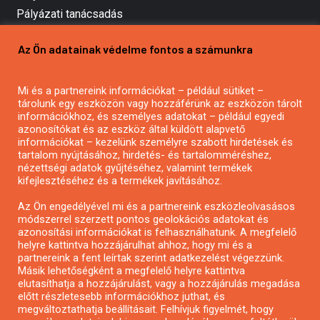
Pályázati tanácsadás
Pályázatírás vállalkozásoknak
Az Ön adatainak védelme fontos a számunkra
Mezőgazdasági pályázatírás
Pályázatírás magánszemélyeknek
Mi és a partnereink információkat – például sütiket –
Pályázatírás civil szervezeteknek
tárolunk egy eszközön vagy hozzáférünk az eszközön tárolt
Pályázatírás önkormányzatoknak
információkhoz, és személyes adatokat – például egyedi
azonosítókat és az eszköz által küldött alapvető
Pályázatfigyelés
információkat – kezelünk személyre szabott hirdetések és
Specifikus pályázatfigyelés vagy hírlevél
tartalom nyújtásához, hirdetés- és tartalomméréshez,
nézettségi adatok gyűjtéséhez, valamint termékek
kifejlesztéséhez és a termékek javításához.
PÁLYÁZATFIGYELŐ
Az Ön engedélyével mi és a partnereink eszközleolvasásos
módszerrel szerzett pontos geolokációs adatokat és
azonosítási információkat is felhasználhatunk. A megfelelő
helyre kattintva hozzájárulhat ahhoz, hogy mi és a
Pályázatok magánszemélyeknek
partnereink a fent leírtak szerint adatkezelést végezzünk.
Pályázatok civil szervezeteknek
Másik lehetőségként a megfelelő helyre kattintva
elutasíthatja a hozzájárulást, vagy a hozzájárulás megadása
Pályázatok vállalkozásoknak
előtt részletesebb információkhoz juthat, és
Önkormányzati pályázatok
megváltoztathatja beállításait. Felhívjuk figyelmét, hogy