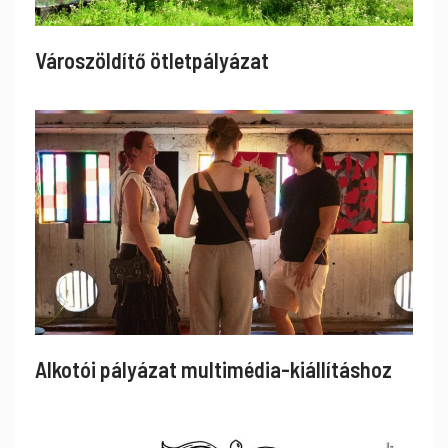
Városzöldítő ötletpályázat
Alkotói pályázat multimédia-kiállításhoz