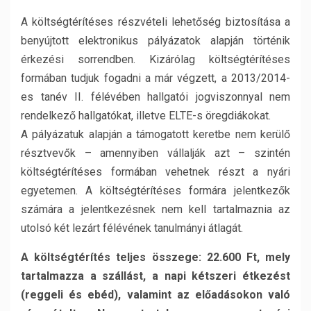
A költségtérítéses részvételi lehetőség biztosítása a
benyújtott elektronikus pályázatok alapján történik
érkezési sorrendben. Kizárólag költségtérítéses
formában tudjuk fogadni a már végzett, a 2013/2014-
es tanév II. félévében hallgatói jogviszonnyal nem
rendelkező hallgatókat, illetve ELTE-s öregdiákokat.
A pályázatuk alapján a támogatott keretbe nem kerülő
résztvevők – amennyiben vállalják azt – szintén
költségtérítéses formában vehetnek részt a nyári
egyetemen. A költségtérítéses formára jelentkezők
számára a jelentkezésnek nem kell tartalmaznia az
utolsó két lezárt félévének tanulmányi átlagát.
A költségtérítés teljes összege: 22.600 Ft, mely
tartalmazza a szállást, a napi kétszeri étkezést
(reggeli és ebéd), valamint az előadásokon való