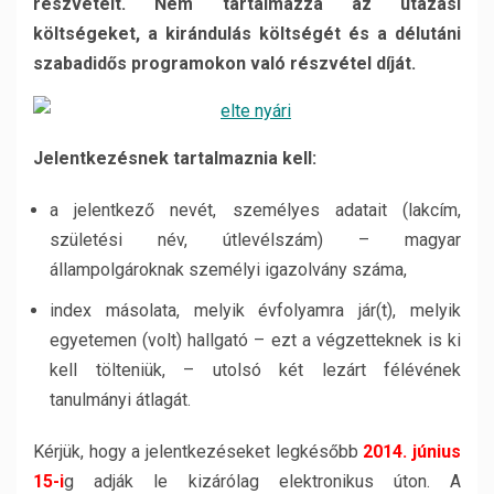
részvételt. Nem tartalmazza az utazási
költségeket, a kirándulás költségét és a délutáni
szabadidős programokon való részvétel díját.
Jelentkezésnek tartalmaznia kell:
a jelentkező nevét, személyes adatait (lakcím,
születési név, útlevélszám) – magyar
állampolgároknak személyi igazolvány száma,
index másolata, melyik évfolyamra jár(t), melyik
egyetemen (volt) hallgató – ezt a végzetteknek is ki
kell tölteniük, – utolsó két lezárt félévének
tanulmányi átlagát.
Kérjük, hogy a jelentkezéseket legkésőbb
2014. június
15-i
g adják le kizárólag elektronikus úton. A