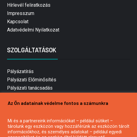
Hírlevél feliratkozás
Impresszum
Kapcsolat
Adatvédelmi Nyilatkozat
SZOLGÁLTATÁSOK
Pályázatírás
Pályázati Előminősítés
Pályázati tanácsadás
Pályázatírás vállalkozásoknak
Az Ön adatainak védelme fontos a számunkra
Mezőgazdasági pályázatírás
Pályázatírás magánszemélyeknek
Mi és a partnereink információkat – például sütiket –
Pályázatírás civil szervezeteknek
tárolunk egy eszközön vagy hozzáférünk az eszközön tárolt
Pályázatírás önkormányzatoknak
információkhoz, és személyes adatokat – például egyedi