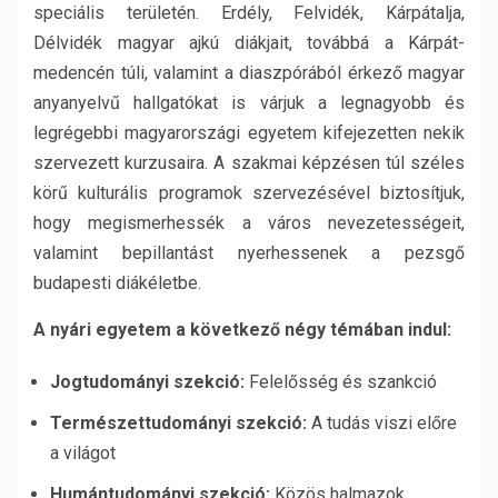
speciális területén. Erdély, Felvidék, Kárpátalja,
Délvidék magyar ajkú diákjait, továbbá a Kárpát-
medencén túli, valamint a diaszpórából érkező magyar
anyanyelvű hallgatókat is várjuk a legnagyobb és
legrégebbi magyarországi egyetem kifejezetten nekik
szervezett kurzusaira. A szakmai képzésen túl széles
körű kulturális programok szervezésével biztosítjuk,
hogy megismerhessék a város nevezetességeit,
valamint bepillantást nyerhessenek a pezsgő
budapesti diákéletbe.
A nyári egyetem a következő négy témában indul:
Jogtudományi szekció:
Felelősség és szankció
Természettudományi szekció:
A tudás viszi előre
a világot
Humántudományi szekció:
Közös halmazok