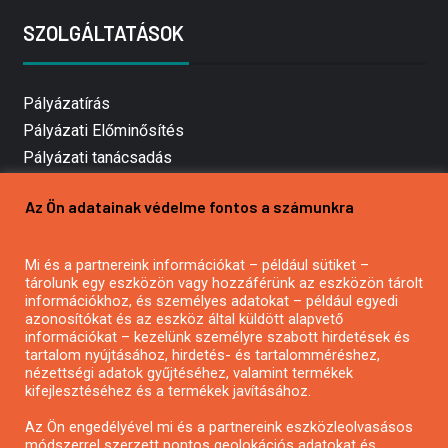
SZOLGÁLTATÁSOK
Pályázatírás
Pályázati Előminősítés
Pályázati tanácsadás
Pályázatírás vállalkozásoknak
Az Ön adatainak védelme fontos a számunkra
Mezőgazdasági pályázatírás
Pályázatírás magánszemélyeknek
Mi és a partnereink információkat – például sütiket –
Pályázatírás civil szervezeteknek
tárolunk egy eszközön vagy hozzáférünk az eszközön tárolt
Pályázatírás önkormányzatoknak
információkhoz, és személyes adatokat – például egyedi
azonosítókat és az eszköz által küldött alapvető
Pályázatfigyelés
információkat – kezelünk személyre szabott hirdetések és
Specifikus pályázatfigyelés vagy hírlevél
tartalom nyújtásához, hirdetés- és tartalomméréshez,
nézettségi adatok gyűjtéséhez, valamint termékek
kifejlesztéséhez és a termékek javításához.
PÁLYÁZATFIGYELŐ
Az Ön engedélyével mi és a partnereink eszközleolvasásos
módszerrel szerzett pontos geolokációs adatokat és