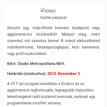
Készíts egy imázsfilmet kedvenc budapesti vagy
agglomerációs közteredről! Mutasd meg, miért
szereted, mit szeretsz benne! A videót elkészítheted
mobiltelefonnal, fényképezőgéppel, kézi kamerával,
vagy profi eszközökkel.
Kiíró: Studio Metropolitana Nkft.
Határidő (módosítva):
2010. November 5.
A 30 T (ér) program keretében a főváros és az
agglomeráció legfontosabb, legnagyobb fejlesztési
lehetőségeket rejtő köztereit keressük, melynek egy
programeleme a kisfilm verseny.