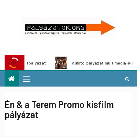
ő ötletpályázat
Alkotói pályázat multimédia-kiállításhoz
Én & a Terem Promo kisfilm
pályázat