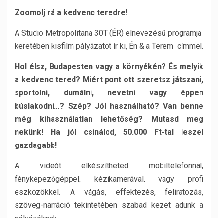
Zoomolj rá a kedvenc teredre!
A Studio Metropolitana 30T (ÉR) elnevezésű programja
keretében kisfilm pályázatot ír ki, Én & a Terem címmel.
Hol élsz, Budapesten vagy a környékén? És melyik
a kedvenc tered? Miért pont ott szeretsz játszani,
sportolni, dumálni, nevetni vagy éppen
búslakodni…? Szép? Jól használható? Van benne
még kihasználatlan lehetőség?
Mutasd meg
nekünk!
Ha jól csinálod, 50.000 Ft-tal leszel
gazdagabb!
A videót elkészítheted mobiltelefonnal,
fényképezőgéppel, kézikamerával, vagy profi
eszközökkel. A vágás, effektezés, feliratozás,
szöveg-narráció tekintetében szabad kezet adunk a