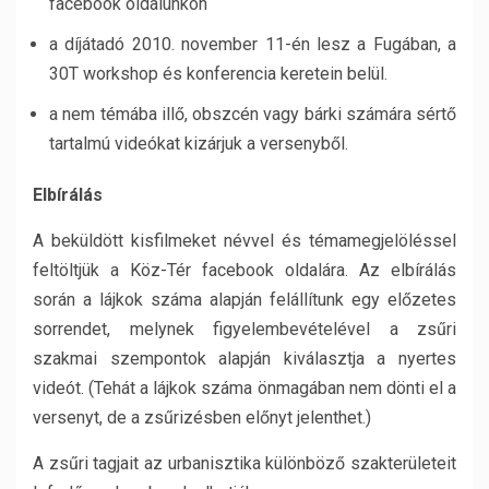
facebook oldalunkon
a díjátadó 2010. november 11-én lesz a Fugában, a
30T workshop és konferencia keretein belül.
a nem témába illő, obszcén vagy bárki számára sértő
tartalmú videókat kizárjuk a versenyből.
Elbírálás
A beküldött kisfilmeket névvel és témamegjelöléssel
feltöltjük a Köz-Tér facebook oldalára. Az elbírálás
során a lájkok száma alapján felállítunk egy előzetes
sorrendet, melynek figyelembevételével a zsűri
szakmai szempontok alapján kiválasztja a nyertes
videót. (Tehát a lájkok száma önmagában nem dönti el a
versenyt, de a zsűrizésben előnyt jelenthet.)
A zsűri tagjait az urbanisztika különböző szakterületeit