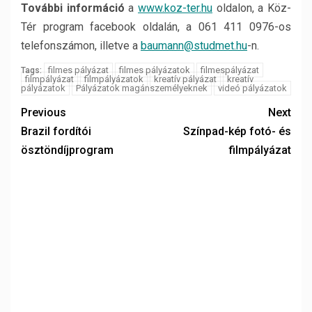
További információ
a
www.koz-ter.hu
oldalon, a Köz-
Tér program facebook oldalán, a 061 411 0976-os
telefonszámon, illetve a
baumann@studmet.hu
-n.
filmes pályázat
filmes pályázatok
filmespályázat
Tags:
filmpályázat
filmpályázatok
kreatív pályázat
kreatív
pályázatok
Pályázatok magánszemélyeknek
videó pályázatok
Previous
Next
Brazil fordítói
Színpad-kép fotó- és
ösztöndíjprogram
filmpályázat