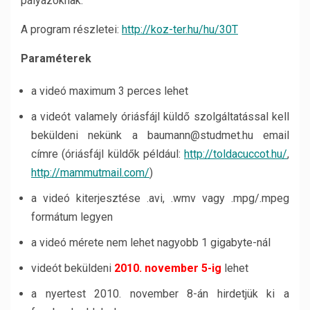
pályázóknak.
A program részletei:
http://koz-ter.hu/hu/30T
Paraméterek
a videó maximum 3 perces lehet
a videót valamely óriásfájl küldő szolgáltatással kell
beküldeni nekünk a baumann@studmet.hu email
címre (óriásfájl küldők például:
http://toldacuccot.hu/
,
http://mammutmail.com/
)
a videó kiterjesztése .avi, .wmv vagy .mpg/.mpeg
formátum legyen
a videó mérete nem lehet nagyobb 1 gigabyte-nál
videót beküldeni
2010. november 5-ig
lehet
a nyertest 2010. november 8-án hirdetjük ki a