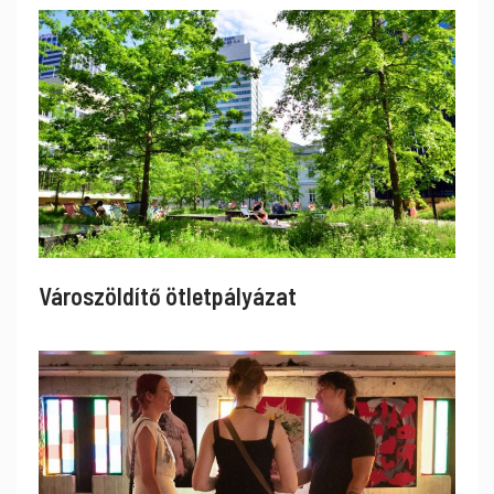
Városzöldítő ötletpályázat