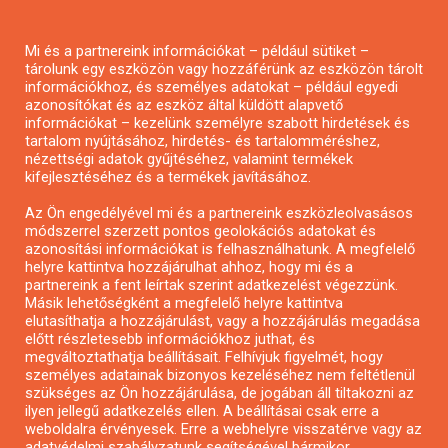
Pályázatírás magánszemélyeknek
Mi és a partnereink információkat – például sütiket –
Pályázatírás civil szervezeteknek
tárolunk egy eszközön vagy hozzáférünk az eszközön tárolt
Pályázatírás önkormányzatoknak
információkhoz, és személyes adatokat – például egyedi
azonosítókat és az eszköz által küldött alapvető
Pályázatfigyelés
információkat – kezelünk személyre szabott hirdetések és
Specifikus pályázatfigyelés vagy hírlevél
tartalom nyújtásához, hirdetés- és tartalomméréshez,
nézettségi adatok gyűjtéséhez, valamint termékek
kifejlesztéséhez és a termékek javításához.
PÁLYÁZATFIGYELŐ
Az Ön engedélyével mi és a partnereink eszközleolvasásos
módszerrel szerzett pontos geolokációs adatokat és
azonosítási információkat is felhasználhatunk. A megfelelő
helyre kattintva hozzájárulhat ahhoz, hogy mi és a
Pályázatok magánszemélyeknek
partnereink a fent leírtak szerint adatkezelést végezzünk.
Pályázatok civil szervezeteknek
Másik lehetőségként a megfelelő helyre kattintva
elutasíthatja a hozzájárulást, vagy a hozzájárulás megadása
Pályázatok vállalkozásoknak
előtt részletesebb információkhoz juthat, és
Önkormányzati pályázatok
megváltoztathatja beállításait. Felhívjuk figyelmét, hogy
személyes adatainak bizonyos kezeléséhez nem feltétlenül
Mezőgazdasági pályázatok
szükséges az Ön hozzájárulása, de jogában áll tiltakozni az
Falusi turizmus pályázatok
ilyen jellegű adatkezelés ellen. A beállításai csak erre a
weboldalra érvényesek. Erre a webhelyre visszatérve vagy az
Napelem pályázatok
adatvédelmi szabályzatunk segítségével bármikor