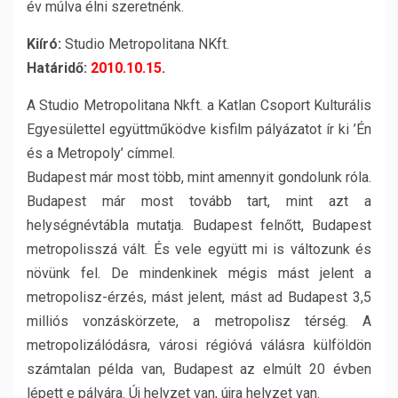
év múlva élni szeretnénk.
Kiíró:
Studio Metropolitana NKft.
Határidő:
2010.10.15
.
A Studio Metropolitana Nkft. a Katlan Csoport Kulturális
Egyesülettel együttműködve kisfilm pályázatot ír ki ’Én
és a Metropoly’ címmel.
Budapest már most több, mint amennyit gondolunk róla.
Budapest már most tovább tart, mint azt a
helységnévtábla mutatja. Budapest felnőtt, Budapest
metropolisszá vált. És vele együtt mi is változunk és
növünk fel. De mindenkinek mégis mást jelent a
metropolisz-érzés, mást jelent, mást ad Budapest 3,5
milliós vonzáskörzete, a metropolisz térség. A
metropolizálódásra, városi régióvá válásra külföldön
számtalan példa van, Budapest az elmúlt 20 évben
lépett e pályára. Új helyzet van, újra helyzet van.