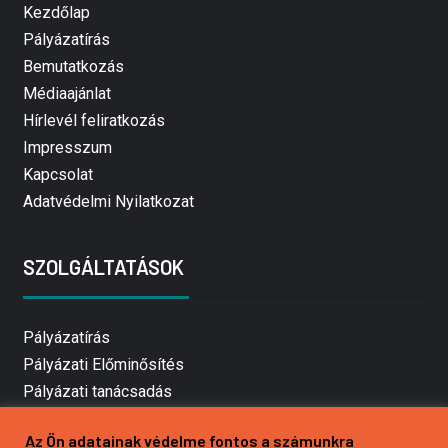
Kezdőlap
Pályázatírás
Bemutatkozás
Médiaajánlat
Hírlevél feliratkozás
Impresszum
Kapcsolat
Adatvédelmi Nyilatkozat
SZOLGÁLTATÁSOK
Pályázatírás
Pályázati Előminősítés
Pályázati tanácsadás
Pályázatírás vállalkozásoknak
Az Ön adatainak védelme fontos a számunkra
Mezőgazdasági pályázatírás