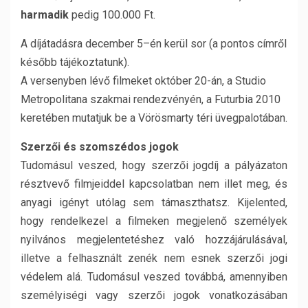
harmadik
pedig 100.000 Ft.
A díjátadásra december 5–én kerül sor (a pontos címről
később tájékoztatunk).
A versenyben lévő filmeket október 20-án, a Studio
Metropolitana szakmai rendezvényén, a Futurbia 2010
keretében mutatjuk be a Vörösmarty téri üvegpalotában.
Szerzői és szomszédos jogok
Tudomásul veszed, hogy szerzői jogdíj a pályázaton
résztvevő filmjeiddel kapcsolatban nem illet meg, és
anyagi igényt utólag sem támaszthatsz. Kijelented,
hogy rendelkezel a filmeken megjelenő személyek
nyilvános megjelentetéshez való hozzájárulásával,
illetve a felhasznált zenék nem esnek szerzői jogi
védelem alá. Tudomásul veszed továbbá, amennyiben
személyiségi vagy szerzői jogok vonatkozásában