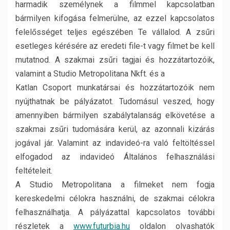
harmadik személynek a filmmel kapcsolatban
bármilyen kifogása felmerülne, az ezzel kapcsolatos
felelősséget teljes egészében Te vállalod. A zsűri
esetleges kérésére az eredeti file-t vagy filmet be kell
mutatnod. A szakmai zsűri tagjai és hozzátartozóik,
valamint a Studio Metropolitana Nkft. és a
Katlan Csoport munkatársai és hozzátartozóik nem
nyújthatnak be pályázatot. Tudomásul veszed, hogy
amennyiben bármilyen szabálytalanság elkövetése a
szakmai zsűri tudomására kerül, az azonnali kizárás
jogával jár. Valamint az indavideó-ra való feltöltéssel
elfogadod az indavideó Általános felhasználási
feltételeit.
A Studio Metropolitana a filmeket nem fogja
kereskedelmi célokra használni, de szakmai célokra
felhasználhatja. A pályázattal kapcsolatos további
részletek a
www.futurbia.hu
oldalon olvashatók