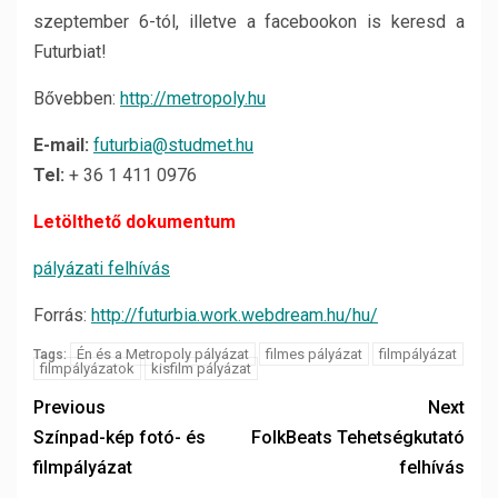
szeptember 6-tól, illetve a facebookon is keresd a
Futurbiat!
Bővebben:
http://metropoly.hu
E-mail:
futurbia@studmet.hu
Tel:
+ 36 1 411 0976
Letölthető dokumentum
pályázati felhívás
Forrás:
http://futurbia.work.webdream.hu/hu/
Én és a Metropoly pályázat
filmes pályázat
filmpályázat
Tags:
filmpályázatok
kisfilm pályázat
Previous
Next
Színpad-kép fotó- és
FolkBeats Tehetségkutató
filmpályázat
felhívás