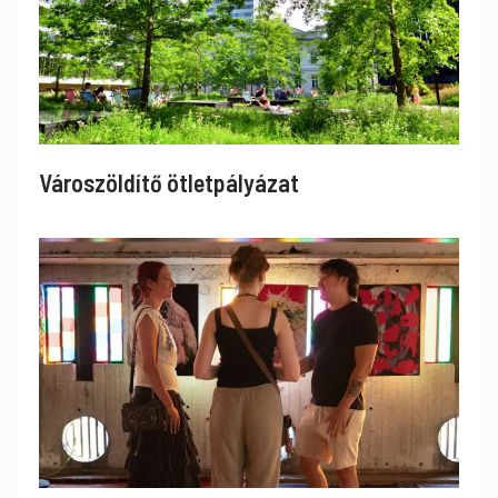
Városzöldítő ötletpályázat