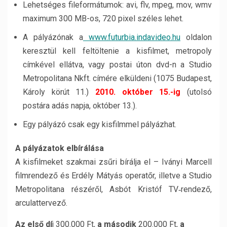
Lehetséges fileformátumok: avi, flv, mpeg, mov, wmv
maximum 300 MB-os, 720 pixel széles lehet.
A pályázónak a
www.futurbia.indavideo.hu
oldalon
keresztül kell feltöltenie a kisfilmet, metropoly
címkével ellátva, vagy postai úton dvd-n a Studio
Metropolitana Nkft. címére elküldeni (1075 Budapest,
Károly körút 11.)
2010. október 15.-ig
(utolsó
postára adás napja, október 13.).
Egy pályázó csak egy kisfilmmel pályázhat.
A pályázatok elbírálása
A kisfilmeket szakmai zsűri bírálja el – Iványi Marcell
filmrendező és Erdély Mátyás operatőr, illetve a Studio
Metropolitana részéről, Asbót Kristóf TV‐rendező,
arculattervező.
Az első dí
j 300.000 Ft,
a második
200.000 Ft,
a