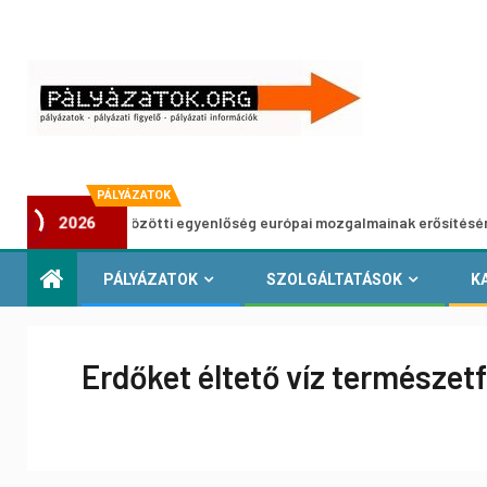
PÁLYÁZATOK
 nemek közötti egyenlőség európai mozgalmainak erősítésére
2026
PÁLYÁZATOK
SZOLGÁLTATÁSOK
K
Erdőket éltető víz természet