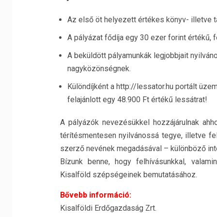
Az első öt helyezett értékes könyv- illetve 
A pályázat fődíja egy 30 ezer forint értékű, 
A beküldött pályamunkák legjobbjait nyilváno
nagyközönségnek.
Különdíjként a http://lessator.hu portált üzem
felajánlott egy 48.900 Ft értékű lessátrat!
A pályázók nevezésükkel hozzájárulnak ahho
térítésmentesen nyilvánossá tegye, illetve fe
szerző nevének megadásával – különböző inter
Bízunk benne, hogy felhívásunkkal, valami
Kisalföld szépségeinek bemutatásához.
Bővebb információ:
Kisalföldi Erdőgazdaság Zrt.