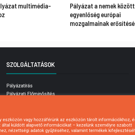
ályázat multimédia-
Pályázat a nemek között
oz
egyenlőség európai
mozgalmainak erősítésé
SZOLGÁLTATÁSOK
Pályázatírás
Pályázati Előminősítés
Pályázati tanácsadás
Pályázatírás vállalkozásoknak
Mezőgazdasági pályázatírás
 egy eszközön vagy hozzáférünk az eszközön tárolt információkhoz, é
által küldött alapvető információkat – kezelünk személyre szabott
Pályázatírás magánszemélyeknek
hez, nézettségi adatok gyűjtéséhez, valamint termékek kifejlesztésé
Pályázatírás civil szervezeteknek