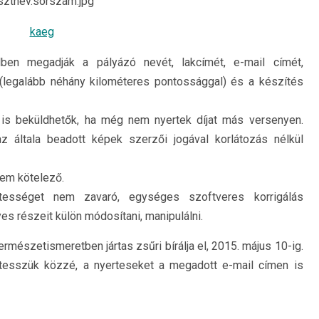
esztnév.sorszám.jpg”
ben megadják a pályázó nevét, lakcímét, e-mail címét,
t (legalább néhány kilométeres pontossággal) és a készítés
ek is beküldhetők, ha még nem nyertek díjat más versenyen.
z általa beadott képek szerzői jogával korlátozás nélkül
nem kötelező.
ességet nem zavaró, egységes szoftveres korrigálás
s részeit külön módosítani, manipulálni.
rmészetismeretben jártas zsűri bírálja el, 2015. május 10-ig.
esszük közzé, a nyerteseket a megadott e-mail címen is