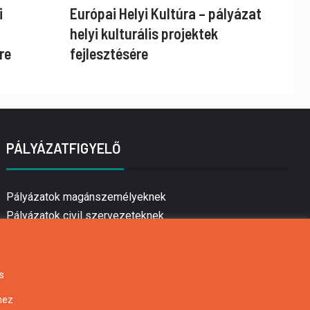
i
Európai Helyi Kultúra – pályázat
helyi kulturális projektek
re
fejlesztésére
PÁLYÁZATFIGYELŐ
Pályázatok magánszemélyeknek
Pályázatok civil szervezeteknek
Pályázatok vállalkozásoknak
Önkormányzati pályázatok
Mezőgazdasági pályázatok
s
Falusi turizmus pályázatok
hez
Napelem pályázatok