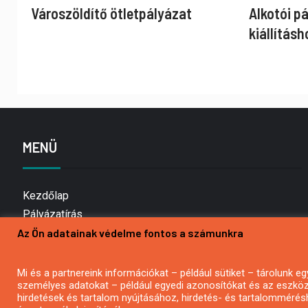
Városzöldítő ötletpályázat
Alkotói p
kiállításh
MENÜ
Kezdőlap
Pályázatírás
Az Ön adatainak védelme fontos a számunkra
Bemutatkozás
Médiaajánlat
Hírlevél feliratkozás
Mi és a partnereink információkat – például sütiket – tárolunk
személyes adatokat – például egyedi azonosítókat és az eszköz 
Impresszum
hirdetések és tartalom nyújtásához, hirdetés- és tartalommérés
Kapcsolat