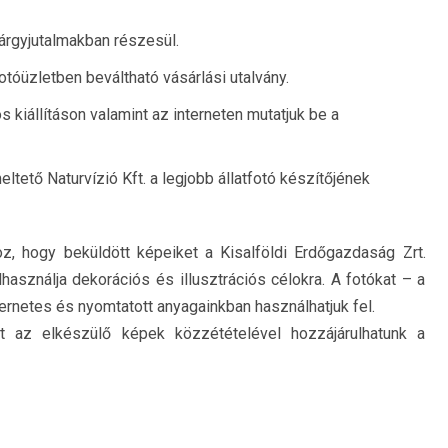
tárgyjutalmakban részesül.
fotóüzletben beváltható vásárlási utalvány.
s kiállításon valamint az interneten mutatjuk be a
eltető Naturvízió Kft. a legjobb állatfotó készítőjének
z, hogy beküldött képeiket a Kisalföldi Erdőgazdaság Zrt.
lhasználja dekorációs és illusztrációs célokra. A fotókat – a
netes és nyomtatott anyagainkban használhatjuk fel.
nt az elkészülő képek közzétételével hozzájárulhatunk a