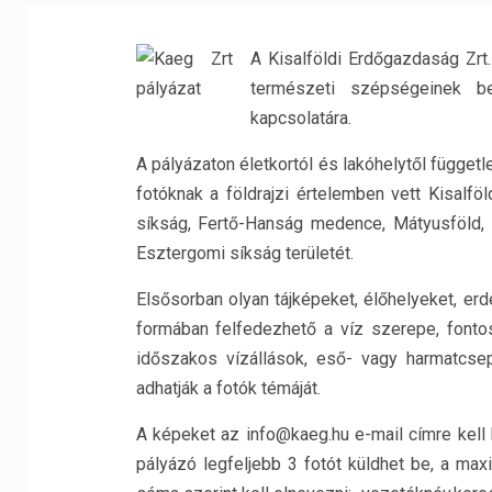
A Kisalföldi Erdőgazdaság Zrt.
természeti szépségeinek b
kapcsolatára.
A pályázaton életkortól és lakóhelytől független
fotóknak a földrajzi értelemben vett Kisalfö
síkság, Fertő-Hanság medence, Mátyusföld,
Esztergomi síkság területét.
Elsősorban olyan tájképeket, élőhelyeket, erd
formában felfedezhető a víz szerepe, font
időszakos vízállások, eső- vagy harmatcseppe
adhatják a fotók témáját.
A képeket az info@kaeg.hu e-mail címre kell
pályázó legfeljebb 3 fotót küldhet be, a max