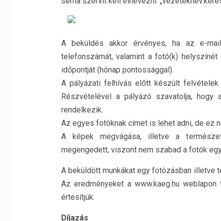
séma szerint kell elnevezni: „vezetéknév.ker
A beküldés akkor érvényes, ha az e-mail
telefonszámát, valamint a fotó(k) helyszíné
időpontját (hónap pontossággal).
A pályázati felhívás előtt készült felvétel
Részvételével a pályázó szavatolja, hogy a
rendelkezik.
Az egyes fotóknak címet is lehet adni, de ez 
A képek megvágása, illetve a természet
megengedett, viszont nem szabad a fotók egye
A beküldött munkákat egy fotózásban illetve te
Az eredményeket a www.kaeg.hu weblapon t
értesítjük.
Díjazás