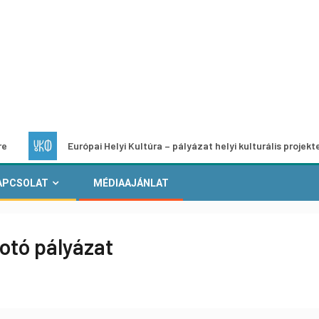
Európai Helyi Kultúra – pályázat helyi kulturális projektek fejleszt
APCSOLAT
MÉDIAAJÁNLAT
fotó pályázat