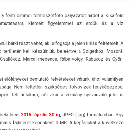
 a fenti címmel természetfotó pályázatot hirdet a Kisalföld
emutatására, kiemelt figyelemmel az erdők és a víz
ül bárki részt vehet, aki elfogadja a jelen kiírás feltételeit. A
ld területén kell készülniük, beleértve a Szigetköz, Mosoni-
 Csallóköz, Marcal-medence, Rába-völgy, Rábaköz és Győr-
ei élőlényeket bemutató felvételeket várunk, ahol valamilyen
ossága. Nem feltétlen szükséges folyóvizek fényképezése,
k, téli hótakaró, sőt akár a vízhiány nyilvánvaló jelei is
 beküldeni
2015. április 30-ig
, JPEG (.jpg) formátumban. Egy
imális fájlméret képenként 4 MB. A képfájlokat a következő